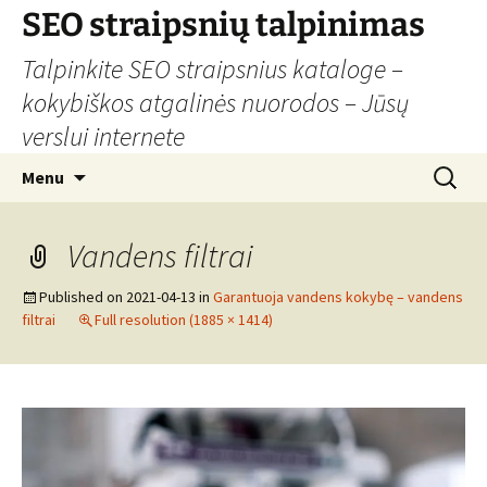
Skip
SEO straipsnių talpinimas
to
Talpinkite SEO straipsnius kataloge –
content
kokybiškos atgalinės nuorodos – Jūsų
verslui internete
Search
Menu
for:
Vandens filtrai
Published on
2021-04-13
in
Garantuoja vandens kokybę – vandens
filtrai
Full resolution (1885 × 1414)