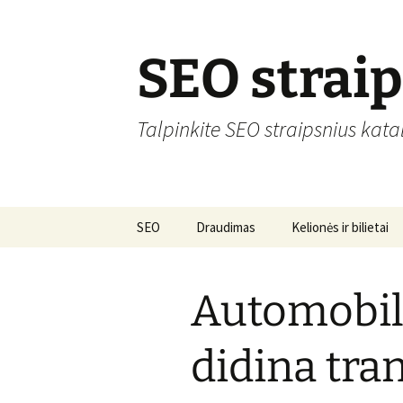
Skip
to
content
SEO strai
Talpinkite SEO straipsnius kata
SEO
Draudimas
Kelionės ir bilietai
Automobil
didina tra