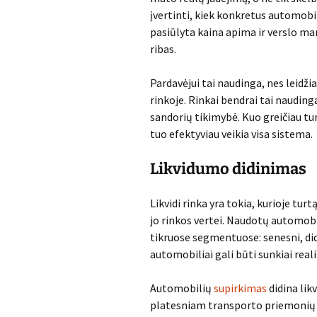
įvertinti, kiek konkretus automobi
pasiūlyta kaina apima ir verslo marž
ribas.
Pardavėjui tai naudinga, nes leidžia 
rinkoje. Rinkai bendrai tai nauding
sandorių tikimybė. Kuo greičiau tu
tuo efektyviau veikia visa sistema.
Likvidumo didinimas
Likvidi rinka yra tokia, kurioje tu
jo rinkos vertei. Naudotų automobi
tikruose segmentuose: senesni, did
automobiliai gali būti sunkiai real
Automobilių
supirkimas
didina lik
platesniam transporto priemonių s