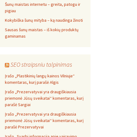
Šunų maistas internetu – greita, patogu ir
pigiau
Kokybiška šunų mityba – ką naudinga žinoti
Sausas šunų maistas – iš kokių produktų
gaminamas
SEO straipsniu talpinimas
Įrašo „Plastikinių langų kainos Vilniuje“
komentaras, kurį parašė Algis
Įrašo „Prezervatyvai yra draugiškiausia
priemonė Jūsų sveikatai“ komentaras, kurį
parašė Sargiai
Įrašo „Prezervatyvai yra draugiškiausia
priemonė Jūsų sveikatai“ komentaras, kurį
parašė Prezervatyvai
Įrašo „Svarbi informacija apie vairavimo