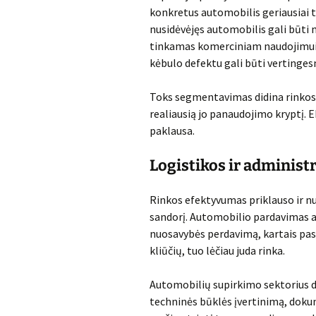
konkretus automobilis geriausiai ti
nusidėvėjęs automobilis gali būti 
tinkamas komerciniam naudojimui 
kėbulo defektu gali būti vertingesni
Toks segmentavimas didina rinkos
realiausią jo panaudojimo kryptį. E
paklausa.
Logistikos ir administ
Rinkos efektyvumas priklauso ir nuo 
sandorį. Automobilio pardavimas 
nuosavybės perdavimą, kartais pas
kliūčių, tuo lėčiau juda rinka.
Automobilių supirkimo sektorius da
techninės būklės įvertinimą, doku