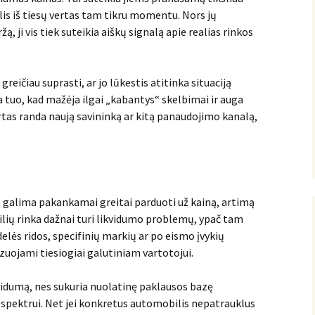
lis iš tiesų vertas tam tikru momentu. Nors jų
ą, ji vis tiek suteikia aiškų signalą apie realias rinkos
greičiau suprasti, ar jo lūkestis atitinka situaciją
a tuo, kad mažėja ilgai „kabantys“ skelbimai ir auga
rtas randa naują savininką ar kitą panaudojimo kanalą,
rtą galima pakankamai greitai parduoti už kainą, artimą
lių rinka dažnai turi likvidumo problemų, ypač tam
elės ridos, specifinių markių ar po eismo įvykių
izuojami tiesiogiai galutiniam vartotojui.
vidumą, nes sukuria nuolatinę paklausos bazę
pektrui. Net jei konkretus automobilis nepatrauklus