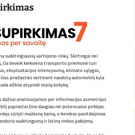
pirkimas
a sudėtingiausių vartojimo rinkų. Skirtingai nei
, čia beveik kiekviena transporto priemonė turi
ašus, eksploatacijos intensyvumą, klimato sąlygas,
l šios priežasties vertinant naudotą automobilį kyla
da aiškiai atspindi realią kokybę.
s dažnai analizuojamos per informacijos asimetrijos
lį paprastai žino daugiau nei potencialus pirkėjas.
linkęs siūlyti mažesnę kainą, o bendras pasitikėjimas
 sandorio sudėtingumą ir lėtina rinkos judėjimą.