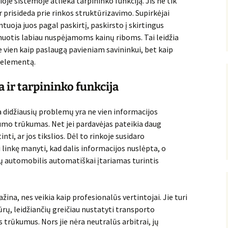
je sistemoje atlieka tarpininko funkciją. Jis ne tik
 prisideda prie rinkos struktūrizavimo. Supirkėjai
uoja juos pagal paskirtį, paskirsto į skirtingus
muotis labiau nuspėjamoms kainų riboms. Tai leidžia
 vien kaip paslaugą pavieniam savininkui, bet kaip
 elementą.
 ir tarpininko funkcija
 didžiausių problemų yra ne vien informacijos
mo trūkumas. Net jei pardavėjas pateikia daug
inti, ar jos tikslios. Dėl to rinkoje susidaro
 linkę manyti, kad dalis informacijos nuslėpta, o
i jų automobilis automatiškai įtariamas turintis
žina, nes veikia kaip profesionalūs vertintojai. Jie turi
dūrų, leidžiančių greičiau nustatyti transporto
 trūkumus. Nors jie nėra neutralūs arbitrai, jų