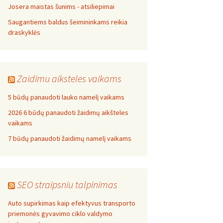
Josera maistas šunims - atsiliepimai
Saugantiems baldus šeimininkams reikia
draskyklės
Zaidimu aiksteles vaikams
5 būdų panaudoti lauko namelį vaikams
2026 6 būdų panaudoti žaidimų aikšteles
vaikams
7 būdų panaudoti žaidimų namelį vaikams
SEO straipsniu talpinimas
Auto supirkimas kaip efektyvus transporto
priemonės gyvavimo ciklo valdymo