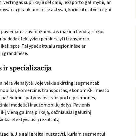
būti vertingas supirkėjui dėl dalių, eksporto galimybių ar
yvartą įtraukiami ir tie aktyvai, kurie kitu atveju ilgai
k pavieniams savininkams. Jis mažina bendrą rinkos
ir padeda efektyviau perskirstyti transporto
eikalingos. Tai ypač aktualu regioninėse ar
ų grandinėse.
r specializacija
nėra vienalytė. Joje veikia skirtingi segmentai:
mobiliai, komercinis transportas, ekonomiški miesto
s pažeidimus patyrusios transporto priemonės,
iniai modeliai ir automobilių dalys. Pavienis
k į vieną galimą pirkėją, dažniausiai galutinį
siekia efektyviausią rezultatą.
izacija. Jie gali greitai nustatyti, kuriam segmentui