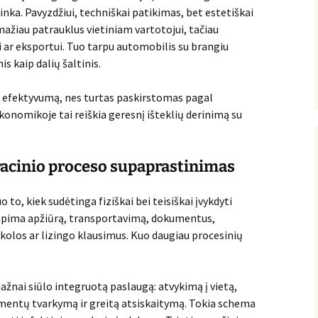
nka. Pavyzdžiui, techniškai patikimas, bet estetiškai
mažiau patrauklus vietiniam vartotojui, tačiau
ar eksportui. Tuo tarpu automobilis su brangiu
s kaip dalių šaltinis.
 efektyvumą, nes turtas paskirstomas pagal
konomikoje tai reiškia geresnį išteklių derinimą su
racinio proceso supaprastinimas
to, kiek sudėtinga fiziškai bei teisiškai įvykdyti
apima apžiūrą, transportavimą, dokumentus,
kolos ar lizingo klausimus. Kuo daugiau procesinių
žnai siūlo integruotą paslaugą: atvykimą į vietą,
mentų tvarkymą ir greitą atsiskaitymą. Tokia schema