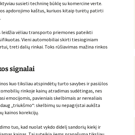
ktyviau susieti techninę būklę su komercine verte.
os apdorojimo kaštus, kuriuos kitaip turėtų patirti
.
s leidžia vėliau transporto priemones pateikti
ifikuotas. Vieni automobiliai skirti tiesioginiam
tui, treti dalių rinkai. Toks rūšiavimas mažina rinkos
kos signalai
nos kuo tiksliau atspindėtų turto savybes ir pasiūlos
tomobilių rinkoje kainų atradimas sudėtingas, nes
asi emocijomis, pavieniais skelbimais ar nerealiais
da daug „triukšmo“: skelbimų su nepagrįstai aukšta
nų kainos korekcijų.
dimo tuo, kad nuolat vykdo didelį sandorių kiekį ir
biamas kainas. Tai suteikia jiems pranašumą tiksliau