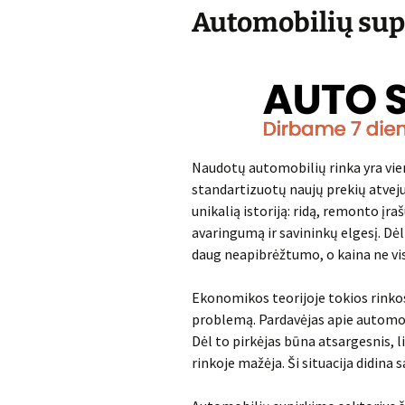
Automobilių su
Naudotų automobilių rinka yra vien
standartizuotų naujų prekių atveju
unikalią istoriją: ridą, remonto įr
avaringumą ir savininkų elgesį. Dė
daug neapibrėžtumo, o kaina ne visa
Ekonomikos teorijoje tokios rinko
problemą. Pardavėjas apie automobi
Dėl to pirkėjas būna atsargesnis, 
rinkoje mažėja. Ši situacija didina