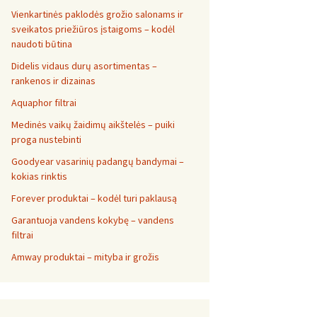
Vienkartinės paklodės grožio salonams ir
sveikatos priežiūros įstaigoms – kodėl
naudoti būtina
Didelis vidaus durų asortimentas –
rankenos ir dizainas
Aquaphor filtrai
Medinės vaikų žaidimų aikštelės – puiki
proga nustebinti
Goodyear vasarinių padangų bandymai –
kokias rinktis
Forever produktai – kodėl turi paklausą
Garantuoja vandens kokybę – vandens
filtrai
Amway produktai – mityba ir grožis