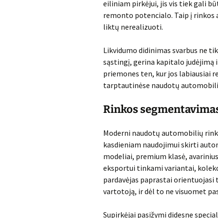
eiliniam pirkėjui, jis vis tiek gali 
remonto potencialo. Taip į rinkos ap
liktų nerealizuoti.
Likvidumo didinimas svarbus ne ti
sąstingį, gerina kapitalo judėjimą 
priemones ten, kur jos labiausiai r
tarptautinėse naudotų automobili
Rinkos segmentavimas i
Moderni naudotų automobilių rinka 
kasdieniam naudojimui skirti auto
modeliai, premium klasė, avariniu
eksportui tinkami variantai, kolekc
pardavėjas paprastai orientuojasi ti
vartotoją, ir dėl to ne visuomet pa
Supirkėjai pasižymi didesne special