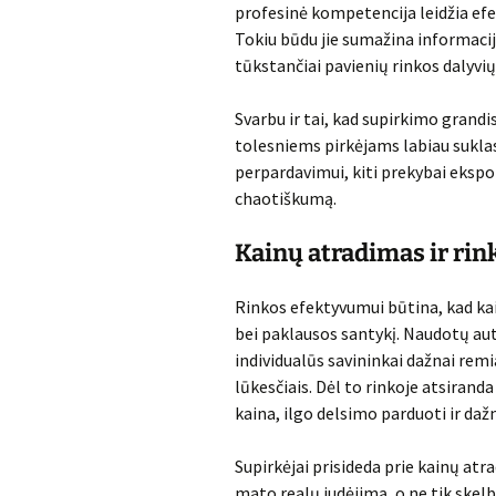
profesinė kompetencija leidžia efe
Tokiu būdu jie sumažina informacij
tūkstančiai pavienių rinkos dalyvių
Svarbu ir tai, kad supirkimo grandi
tolesniems pirkėjams labiau suklas
perpardavimui, kiti prekybai ekspor
chaotiškumą.
Kainų atradimas ir rin
Rinkos efektyvumui būtina, kad kai
bei paklausos santykį. Naudotų au
individualūs savininkai dažnai remi
lūkesčiais. Dėl to rinkoje atsiran
kaina, ilgo delsimo parduoti ir daž
Supirkėjai prisideda prie kainų atra
mato realų judėjimą, o ne tik skel