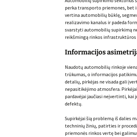
Automobilių supirkimo sektorius šio
perka transporto priemones, bet ir
vertina automobilių būklę, segment
realizavimo kanalus ir padeda for
svarstyti automobilių supirkimą ne
reikšmingą rinkos infrastruktūros
Informacijos asimetrija
Naudotų automobilių rinkoje viena
trūkumas, o informacijos patikimu
detalių, pirkėjas ne visada gali įvert
nepasitikėjimo atmosfera. Pirkėjai
pardavėjai jaučiasi neįvertinti, ka
defektų.
Supirkėjai šią problemą iš dalies ma
techninių žinių, patirties ir proce
priemonės rinkos vertę bei galimus