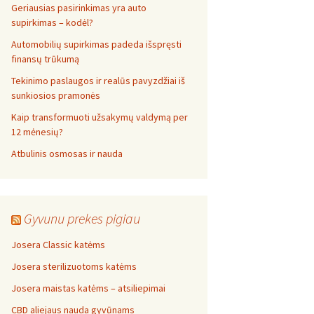
Geriausias pasirinkimas yra auto
supirkimas – kodėl?
Automobilių supirkimas padeda išspręsti
finansų trūkumą
Tekinimo paslaugos ir realūs pavyzdžiai iš
sunkiosios pramonės
Kaip transformuoti užsakymų valdymą per
12 mėnesių?
Atbulinis osmosas ir nauda
Gyvunu prekes pigiau
Josera Classic katėms
Josera sterilizuotoms katėms
Josera maistas katėms – atsiliepimai
CBD aliejaus nauda gyvūnams