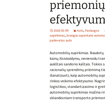
priemonių
efektyvu
2026-03-09
Auto
,
Paslaugos
supirkimas
,
brangiai superkami automob
padevetus auto
Automobilių supirkimas. Naudotų m
kainų išsiskaidymu, nevienodu tra
aukštais sandorio kaštais. Tokios 
racionalių sprendimų priėmimą tiek
išanalizuoti, kaip automobilių su
rinkos veikimo efektyvumo. Nagrin
logistikos, standartizavimo ir gre
automobilių supirkimas mažina rin
sklandesniam transporto priemoni