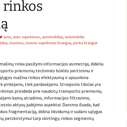
 rinkos
mą
auto
,
auto supirkimas
,
automobiliai
,
automobiliu
iliai
,
masinos
,
masinu supirkimas brangiai
,
perka brangiai
ašinų rinka pasižymi informacijos asimetrija, dideliu
nsporto priemonių techninės būklės įvertinimu ir
sąlygos mažina rinkos efektyvumą ir apsunkina
 pirkėjams, tiek pardavėjams. Straipsnio tikslas yra
pirkimas prisideda prie naudotų transporto priemonių
ėjami kainų atradimo, informacijos filtravimo,
itesnio aktyvų judėjimo aspektai. Daroma išvada, kad
kos fragmentaciją, didina likvidumą ir sudaro sąlygas
ų perskirstymui tarp skirtingų rinkos segmentų.