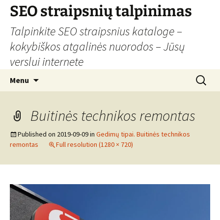
Skip
SEO straipsnių talpinimas
to
Talpinkite SEO straipsnius kataloge –
content
kokybiškos atgalinės nuorodos – Jūsų
verslui internete
Search
Menu
for:
Buitinės technikos remontas
Published on
2019-09-09
in
Gedimų tipai. Buitinės technikos
remontas
Full resolution (1280 × 720)