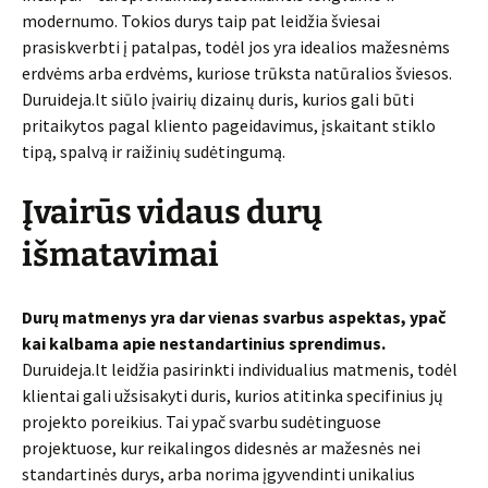
modernumo. Tokios durys taip pat leidžia šviesai
prasiskverbti į patalpas, todėl jos yra idealios mažesnėms
erdvėms arba erdvėms, kuriose trūksta natūralios šviesos.
Duruideja.lt siūlo įvairių dizainų duris, kurios gali būti
pritaikytos pagal kliento pageidavimus, įskaitant stiklo
tipą, spalvą ir raižinių sudėtingumą.
Įvairūs vidaus durų
išmatavimai
Durų matmenys yra dar vienas svarbus aspektas, ypač
kai kalbama apie nestandartinius sprendimus.
Duruideja.lt leidžia pasirinkti individualius matmenis, todėl
klientai gali užsisakyti duris, kurios atitinka specifinius jų
projekto poreikius. Tai ypač svarbu sudėtinguose
projektuose, kur reikalingos didesnės ar mažesnės nei
standartinės durys, arba norima įgyvendinti unikalius