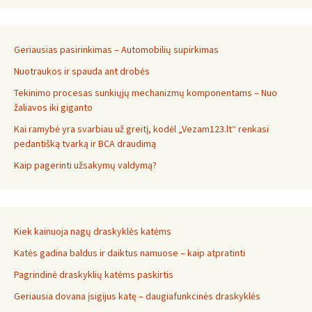
Geriausias pasirinkimas – Automobilių supirkimas
Nuotraukos ir spauda ant drobės
Tekinimo procesas sunkiųjų mechanizmų komponentams – Nuo
žaliavos iki giganto
Kai ramybė yra svarbiau už greitį, kodėl „Vezam123.lt“ renkasi
pedantišką tvarką ir BCA draudimą
Kaip pagerinti užsakymų valdymą?
Kiek kainuoja nagų draskyklės katėms
Katės gadina baldus ir daiktus namuose – kaip atpratinti
Pagrindinė draskyklių katėms paskirtis
Geriausia dovana įsigijus katę – daugiafunkcinės draskyklės