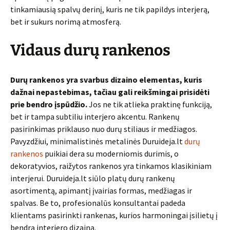
tinkamiausią spalvų derinį, kuris ne tik papildys interjerą,
bet ir sukurs norimą atmosferą.
Vidaus durų rankenos
Durų rankenos yra svarbus dizaino elementas, kuris
dažnai nepastebimas, tačiau gali reikšmingai prisidėti
prie bendro įspūdžio.
Jos ne tik atlieka praktinę funkciją,
bet ir tampa subtiliu interjero akcentu. Rankenų
pasirinkimas priklauso nuo durų stiliaus ir medžiagos.
Pavyzdžiui, minimalistinės metalinės Duruideja.lt
durų
rankenos
puikiai dera su moderniomis durimis, o
dekoratyvios, raižytos rankenos yra tinkamos klasikiniam
interjerui. Duruideja.lt siūlo platų durų rankenų
asortimentą, apimantį įvairias formas, medžiagas ir
spalvas. Be to, profesionalūs konsultantai padeda
klientams pasirinkti rankenas, kurios harmoningai įsilietų į
bendrą interjero dizainą.