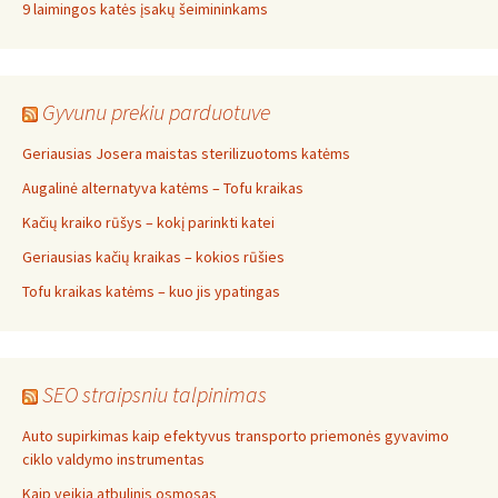
9 laimingos katės įsakų šeimininkams
Gyvunu prekiu parduotuve
Geriausias Josera maistas sterilizuotoms katėms
Augalinė alternatyva katėms – Tofu kraikas
Kačių kraiko rūšys – kokį parinkti katei
Geriausias kačių kraikas – kokios rūšies
Tofu kraikas katėms – kuo jis ypatingas
SEO straipsniu talpinimas
Auto supirkimas kaip efektyvus transporto priemonės gyvavimo
ciklo valdymo instrumentas
Kaip veikia atbulinis osmosas