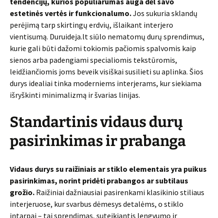
tendencijų, kurios populiarumas auga dėl savo
estetinės vertės ir funkcionalumo.
Jos sukuria sklandų
perėjimą tarp skirtingų erdvių, išlaikant interjero
vientisumą. Duruideja.lt siūlo nematomų durų sprendimus,
kurie gali būti dažomi tokiomis pačiomis spalvomis kaip
sienos arba padengiami specialiomis tekstūromis,
leidžiančiomis joms beveik visiškai susilieti su aplinka. Šios
durys idealiai tinka moderniems interjerams, kur siekiama
išryškinti minimalizmą ir švarias linijas.
Standartinis vidaus durų
pasirinkimas ir prabanga
Vidaus durys su raižiniais ar stiklo elementais yra puikus
pasirinkimas, norint pridėti prabangos ar subtilaus
grožio.
Raižiniai dažniausiai pasirenkami klasikinio stiliaus
interjeruose, kur svarbus dėmesys detalėms, o stiklo
intarpai – tai sprendimas, suteikiantis lengvumo ir