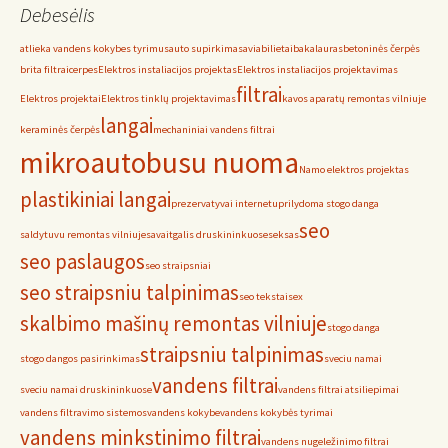
Debesėlis
atlieka vandens kokybes tyrimus
auto supirkimas
aviabilietai
bakalauras
betoninės čerpės
brita filtrai
cerpes
Elektros instaliacijos projektas
Elektros instaliacijos projektavimas
filtrai
Elektros projektai
Elektros tinklų projektavimas
kavos aparatų remontas vilniuje
langai
keraminės čerpės
mechaniniai vandens filtrai
mikroautobusu nuoma
Namo elektros projektas
plastikiniai langai
prezervatyvai internetu
prilydoma stogo danga
seo
saldytuvu remontas vilniuje
savaitgalis druskininkuose
seksas
seo paslaugos
seo straipsniai
seo straipsniu talpinimas
seo tekstai
sex
skalbimo mašinų remontas vilniuje
stogo danga
straipsniu talpinimas
stogo dangos pasirinkimas
sveciu namai
vandens filtrai
sveciu namai druskininkuose
vandens filtrai atsiliepimai
vandens filtravimo sistemos
vandens kokybe
vandens kokybės tyrimai
vandens minkstinimo filtrai
vandens nugeležinimo filtrai