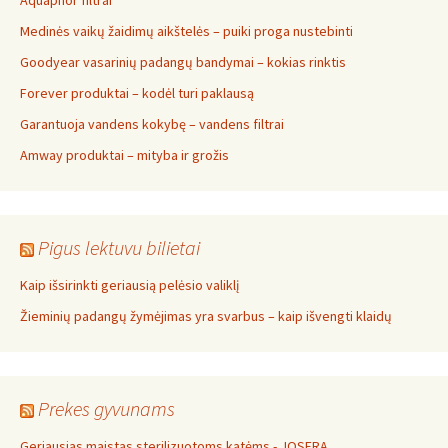
Aquaphor filtrai
Medinės vaikų žaidimų aikštelės – puiki proga nustebinti
Goodyear vasarinių padangų bandymai – kokias rinktis
Forever produktai – kodėl turi paklausą
Garantuoja vandens kokybę – vandens filtrai
Amway produktai – mityba ir grožis
Pigus lektuvu bilietai
Kaip išsirinkti geriausią pelėsio valiklį
Žieminių padangų žymėjimas yra svarbus – kaip išvengti klaidų
Prekes gyvunams
Geriausias maistas sterilizuotoms katėms - JOSERA