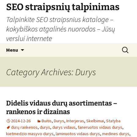
Skip
SEO straipsnių talpinimas
to
Talpinkite SEO straipsnius kataloge –
content
kokybiškos atgalinės nuorodos – Jūsų
verslui internete
Search
Menu
for:
Category Archives: Durys
Didelis vidaus durų asortimentas –
rankenos ir dizainas
2024-12-26
Buitis
,
Durys
,
Interjeras
,
Skelbimai
,
Statyba
durų rankenos
,
durys
,
durys vidaus
,
faneruotos vidaus durys
,
kietmedzio masyvo durys
,
laminuotos vidaus durys
,
medines durys
,