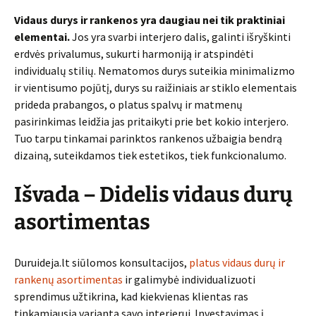
Vidaus durys ir rankenos yra daugiau nei tik praktiniai
elementai.
Jos yra svarbi interjero dalis, galinti išryškinti
erdvės privalumus, sukurti harmoniją ir atspindėti
individualų stilių. Nematomos durys suteikia minimalizmo
ir vientisumo pojūtį, durys su raižiniais ar stiklo elementais
prideda prabangos, o platus spalvų ir matmenų
pasirinkimas leidžia jas pritaikyti prie bet kokio interjero.
Tuo tarpu tinkamai parinktos rankenos užbaigia bendrą
dizainą, suteikdamos tiek estetikos, tiek funkcionalumo.
Išvada – Didelis vidaus durų
asortimentas
Duruideja.lt siūlomos konsultacijos,
platus vidaus durų ir
rankenų asortimentas
ir galimybė individualizuoti
sprendimus užtikrina, kad kiekvienas klientas ras
tinkamiausią variantą savo interjerui. Investavimas į