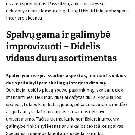
dizaino sprendimus. Pavyzdžiui, aukštos durys su
dekoratyviniais elementais gali tapti išskirtiniu prabangaus
interjero akcentu.
Spalvų gama ir galimybė
improvizuoti – Didelis
vidaus durų asortimentas
Spalvų įvairovė yra svarbus aspektas, leidžiantis vidaus
duris pritaikyti prie skirtingų interjero dizainų.
Duruideja.lt siūlo platų spalvų pasirinkimą, įskaitant tiek
standartines, tiek individualiai dažytas duris. Populiarios
spalvos, tokios kaip balta, juoda, pilka ar natūralūs medžio
atspalviai, yra dažniausiai pasirenkamos dėl savo
universalumo. Tačiau tiems, kurie nori išskirtinumo, yra
galimybė rinktis ryškesnes ar unikalios tekstūros spalvas.
Specialistų pagalba klientams padeda išsirinkti