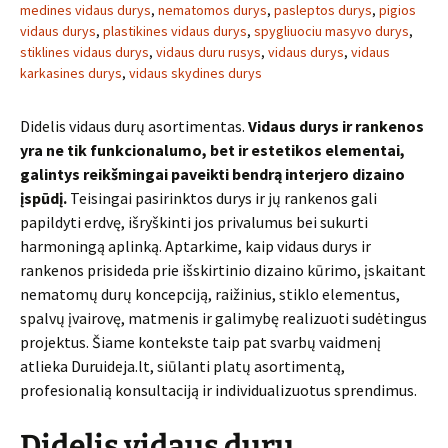
medines vidaus durys
,
nematomos durys
,
pasleptos durys
,
pigios
vidaus durys
,
plastikines vidaus durys
,
spygliuociu masyvo durys
,
stiklines vidaus durys
,
vidaus duru rusys
,
vidaus durys
,
vidaus
karkasines durys
,
vidaus skydines durys
Didelis vidaus durų asortimentas.
Vidaus durys ir rankenos
yra ne tik funkcionalumo, bet ir estetikos elementai,
galintys reikšmingai paveikti bendrą interjero dizaino
įspūdį.
Teisingai pasirinktos durys ir jų rankenos gali
papildyti erdvę, išryškinti jos privalumus bei sukurti
harmoningą aplinką. Aptarkime, kaip vidaus durys ir
rankenos prisideda prie išskirtinio dizaino kūrimo, įskaitant
nematomų durų koncepciją, raižinius, stiklo elementus,
spalvų įvairovę, matmenis ir galimybę realizuoti sudėtingus
projektus. Šiame kontekste taip pat svarbų vaidmenį
atlieka Duruideja.lt, siūlanti platų asortimentą,
profesionalią konsultaciją ir individualizuotus sprendimus.
Didelis vidaus durų