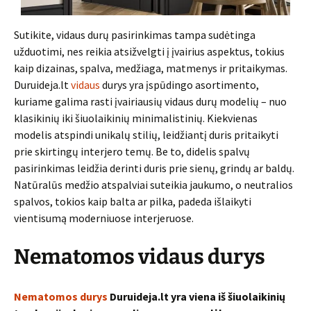
Sutikite, vidaus durų pasirinkimas tampa sudėtinga
užduotimi, nes reikia atsižvelgti į įvairius aspektus, tokius
kaip dizainas, spalva, medžiaga, matmenys ir pritaikymas.
Duruideja.lt
vidaus
durys yra įspūdingo asortimento,
kuriame galima rasti įvairiausių vidaus durų modelių – nuo
klasikinių iki šiuolaikinių minimalistinių. Kiekvienas
modelis atspindi unikalų stilių, leidžiantį duris pritaikyti
prie skirtingų interjero temų. Be to, didelis spalvų
pasirinkimas leidžia derinti duris prie sienų, grindų ar baldų.
Natūralūs medžio atspalviai suteikia jaukumo, o neutralios
spalvos, tokios kaip balta ar pilka, padeda išlaikyti
vientisumą moderniuose interjeruose.
Nematomos vidaus durys
Nematomos durys
Duruideja.lt yra viena iš šiuolaikinių