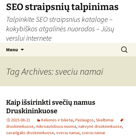
Skip
SEO straipsnių talpinimas
to
Talpinkite SEO straipsnius kataloge –
content
kokybiškos atgalinės nuorodos – Jūsų
verslui internete
Search
Menu
for:
Tag Archives: sveciu namai
Kaip išsirinkti svečių namus
Druskininkuose
2015-06-21
Kelionės ir bilietai
,
Paslaugos
,
Skelbimai
druskininkuose
,
mikroautobusu nuoma
,
nakvyne druskininkuose
,
savaitgalis druskininkuose
,
sveciu namai
,
sveciu namai