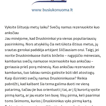
Vyksite šiltuoju metų laiku? Svečių namus rezervuokite kuo
anksčiau
Jau minėjome, kad Druskininkai yra vienas populiariausių
pasirinkimų. Nors atvykėlių čia netrūksta ištisus metus, jų
srautas gerokai padidėja artėjant šilčiausiam orui. Taigi, jei
norite Druskininkuose ilsėtis birželio – rugpjūčio mėnesiais,
kambarius svečių namuose rezervuokite kuo anksčiau –
geriausia prieš porą mėnesių. Kuo anksčiau rezervuosite
kambarius, tuo labiau ramūs galėsite būti dėl atostogų.
Kaip išsirinkti svečių namus Druskininkuose? Reikia
pabrėžti, kad kalbant šia tema galima duoti ne vieną
patarimą, tačiau jie bus orientuoti į tai, ar į šį kurortą vysite
pirmą kartą, ar jau esate ten buvę. Visų pirma, keli paarimai
toms šeimoms, kurios į Druskininkus vyks pirmą kartą.