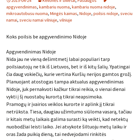
2015-04-24
Kelionės ir bilietai
,
Paslaugos
apgyvendinimas
,
kambariu nuoma
,
kambariu nuoma nidoje
,
mikroautobusu nuoma
,
Mingės kaimas
,
Nidoje
,
poilsis nidoje
,
sveciu
namai
,
sveciu namai vilniuje
,
vilniuje
Koks poilsis be apgyvendinimo Nidoje
Apgyvendinimas Nidoje
Nida jau ne vieną dešimtmetį labai populiari tarp
poilsiautojų ne tik iš Lietuvos, bet ir iš kitų šalių. Ypatingai
čia daug vokiečių, kurie vertina Kuršių nerijos gamtos grožį.
Planuojant atostogas tampa aktualus apgyvendinimas
Nidoje, juk pernakvoti kažkur tikrai reikia, o vienai dienai
vykti į šį nuostabų kurortą tikrai neapsimoka.
Pramogų ir įvairios veiklos kurorte ir aplink jį tikrai
netrūksta. Tiesa, daugiau užimtumo siūloma vasarą, tačiau
ir kitais metų laikais galima surasti ką veikti, kad netektų
nuobodžiai leisti laiko. Jei atvykote šiltuoju metų laiku ir
oras žada puikią dieną, tai nedvejodami rinkitės