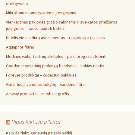
efektyvumą
Mikrofono nuoma įvairiems įrenginiams
Vienkartinės paklodės grožio salonams ir sveikatos priežiūros
įstaigoms – kodėl naudoti būtina
Didelis vidaus durų asortimentas – rankenos ir dizainas
Aquaphor filtrai
Medinės vaikų žaidimų aikštelės – puiki proga nustebinti
Goodyear vasarinių padangų bandymai – kokias rinktis
Forever produktai – kodėl turi paklausą
Garantuoja vandens kokybę – vandens filtrai
Amway produktai – mityba ir grožis
Pigus lektuvu bilietai
Kaip išsirinkti geriausią pelėsio valiklį