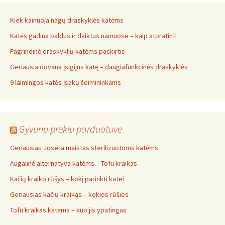
Kiek kainuoja nagų draskyklės katėms
Katės gadina baldus ir daiktus namuose – kaip atpratinti
Pagrindinė draskyklių katėms paskirtis
Geriausia dovana įsigijus katę – daugiafunkcinės draskyklės
9 laimingos katės įsakų šeimininkams
Gyvunu prekiu parduotuve
Geriausias Josera maistas sterilizuotoms katėms
Augalinė alternatyva katėms – Tofu kraikas
Kačių kraiko rūšys – kokį parinkti katei
Geriausias kačių kraikas – kokios rūšies
Tofu kraikas katėms – kuo jis ypatingas