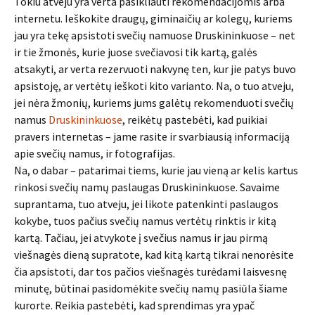
Tokiu atveju yra verta pasikliauti rekomendacijomis arba
internetu. Ieškokite draugų, giminaičių ar kolegų, kuriems
jau yra tekę apsistoti svečių namuose Druskininkuose – net
ir tie žmonės, kurie juose svečiavosi tik kartą, galės
atsakyti, ar verta rezervuoti nakvynę ten, kur jie patys buvo
apsistoję, ar vertėtų ieškoti kito varianto. Na, o tuo atveju,
jei nėra žmonių, kuriems jums galėtų rekomenduoti svečių
namus
Druskininkuose
, reikėtų pastebėti, kad puikiai
pravers internetas – jame rasite ir svarbiausią informaciją
apie svečių namus, ir fotografijas.
Na, o dabar – patarimai tiems, kurie jau vieną ar kelis kartus
rinkosi svečių namų paslaugas Druskininkuose. Savaime
suprantama, tuo atveju, jei likote patenkinti paslaugos
kokybe, tuos pačius svečių namus vertėtų rinktis ir kitą
kartą. Tačiau, jei atvykote į svečius namus ir jau pirmą
viešnagės dieną supratote, kad kitą kartą tikrai nenorėsite
čia apsistoti, dar tos pačios viešnagės turėdami laisvesnę
minutę, būtinai pasidomėkite svečių namų pasiūla šiame
kurorte. Reikia pastebėti, kad sprendimas yra ypač