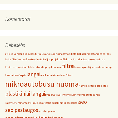
Komentarai
Debesėlis
atlieka vandens kokybes tyrimus
auto supirkimas
aviabilietai
bakalauras
betoninės čerpės
brita filtrai
cerpes
Elektros instaliacijos projektas
Elektros instaliacijos projektavimas
filtrai
Elektros projektai
Elektros tinklų projektavimas
kavos aparatų remontas vilniuje
langai
keraminės čerpės
mechaniniai vandens filtrai
mikroautobusu nuoma
Namo elektros projektas
plastikiniai langai
prezervatyvai internetu
prilydoma stogo danga
seo
saldytuvu remontas vilniuje
savaitgalis druskininkuose
seksas
seo paslaugos
seo straipsniai