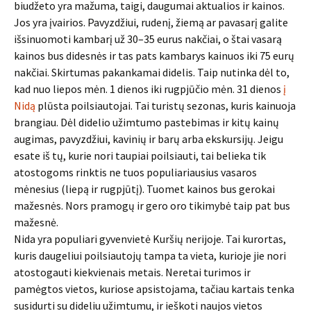
biudžeto yra mažuma, taigi, daugumai aktualios ir kainos.
Jos yra įvairios. Pavyzdžiui, rudenį, žiemą ar pavasarį galite
išsinuomoti kambarį už 30–35 eurus nakčiai, o štai vasarą
kainos bus didesnės ir tas pats kambarys kainuos iki 75 eurų
nakčiai. Skirtumas pakankamai didelis. Taip nutinka dėl to,
kad nuo liepos mėn. 1 dienos iki rugpjūčio mėn. 31 dienos
į
Nidą
plūsta poilsiautojai. Tai turistų sezonas, kuris kainuoja
brangiau. Dėl didelio užimtumo pastebimas ir kitų kainų
augimas, pavyzdžiui, kavinių ir barų arba ekskursijų. Jeigu
esate iš tų, kurie nori taupiai poilsiauti, tai belieka tik
atostogoms rinktis ne tuos populiariausius vasaros
mėnesius (liepą ir rugpjūtį). Tuomet kainos bus gerokai
mažesnės. Nors pramogų ir gero oro tikimybė taip pat bus
mažesnė.
Nida yra populiari gyvenvietė Kuršių nerijoje. Tai kurortas,
kuris daugeliui poilsiautojų tampa ta vieta, kurioje jie nori
atostogauti kiekvienais metais. Neretai turimos ir
pamėgtos vietos, kuriose apsistojama, tačiau kartais tenka
susidurti su dideliu užimtumu, ir ieškoti naujos vietos