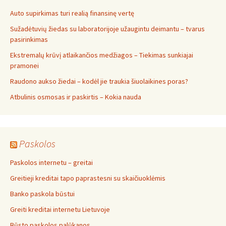
Auto supirkimas turi realią finansinę vertę
Sužadėtuvių žiedas su laboratorijoje užaugintu deimantu – tvarus
pasirinkimas
Ekstremalų krūvį atlaikančios medžiagos – Tiekimas sunkiajai
pramonei
Raudono aukso žiedai – kodėl jie traukia šiuolaikines poras?
Atbulinis osmosas ir paskirtis – Kokia nauda
Paskolos
Paskolos internetu – greitai
Greitieji kreditai tapo paprastesni su skaičiuoklėmis
Banko paskola būstui
Greiti kreditai internetu Lietuvoje
Būsto paskolos palūkanos