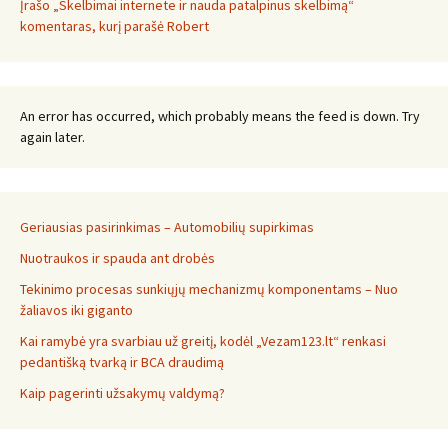
Įrašo „Skelbimai internete ir nauda patalpinus skelbimą“
komentaras, kurį parašė Robert
An error has occurred, which probably means the feed is down. Try
again later.
Geriausias pasirinkimas – Automobilių supirkimas
Nuotraukos ir spauda ant drobės
Tekinimo procesas sunkiųjų mechanizmų komponentams – Nuo
žaliavos iki giganto
Kai ramybė yra svarbiau už greitį, kodėl „Vezam123.lt“ renkasi
pedantišką tvarką ir BCA draudimą
Kaip pagerinti užsakymų valdymą?