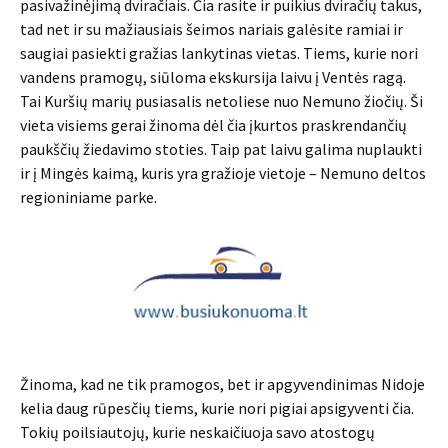
pasivažinėjimą dviračiais. Čia rasite ir puikius dviračių takus,
tad net ir su mažiausiais šeimos nariais galėsite ramiai ir
saugiai pasiekti gražias lankytinas vietas. Tiems, kurie nori
vandens pramogų, siūloma ekskursija laivu į Ventės ragą.
Tai Kuršių marių pusiasalis netoliese nuo Nemuno žiočių. Ši
vieta visiems gerai žinoma dėl čia įkurtos praskrendančių
paukščių žiedavimo stoties. Taip pat laivu galima nuplaukti
ir į Mingės kaimą, kuris yra gražioje vietoje – Nemuno deltos
regioniniame parke.
Žinoma, kad ne tik pramogos, bet ir apgyvendinimas Nidoje
kelia daug rūpesčių tiems, kurie nori pigiai apsigyventi čia.
Tokių poilsiautojų, kurie neskaičiuoja savo atostogų