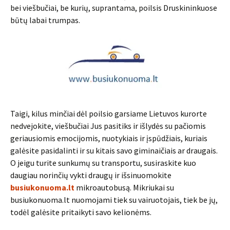
bei viešbučiai, be kurių, suprantama, poilsis Druskininkuose
būtų labai trumpas.
Taigi, kilus minčiai dėl poilsio garsiame Lietuvos kurorte
nedvejokite, viešbučiai Jus pasitiks ir išlydės su pačiomis
geriausiomis emocijomis, nuotykiais ir įspūdžiais, kuriais
galėsite pasidalinti ir su kitais savo giminaičiais ar draugais.
O jeigu turite sunkumų su transportu, susiraskite kuo
daugiau norinčių vykti draugų ir išsinuomokite
busiukonuoma.lt
mikroautobusą. Mikriukai su
busiukonuoma.lt nuomojami tiek su vairuotojais, tiek be jų,
todėl galėsite pritaikyti savo kelionėms.