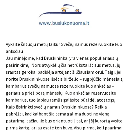
Vyksite šiltuoju metų laiku? Svečių namus rezervuokite kuo
anksčiau
Jau minėjome, kad Druskininkai yra vienas populiariausių
pasirinkimų. Nors atvykėlių čia netrūksta ištisus metus, jų
srautas gerokai padidėja artėjant šilčiausiam orui. Taigi, jei
norite Druskininkuose ilsėtis birželio – rugpjūčio mėnesiais,
kambarius svečių namuose rezervuokite kuo anksčiau –
geriausia prieš porą mėnesių. Kuo anksčiau rezervuosite
kambarius, tuo labiau ramūs galėsite būti dėl atostogų.
Kaip išsirinkti svečių namus Druskininkuose? Reikia
pabrėžti, kad kalbant šia tema galima duoti ne vieną
patarimą, tačiau jie bus orientuoti į tai, ar į šį kurortą vysite
pirmą kartą, ar jau esate ten buvę. Visų pirma, keli paarimai