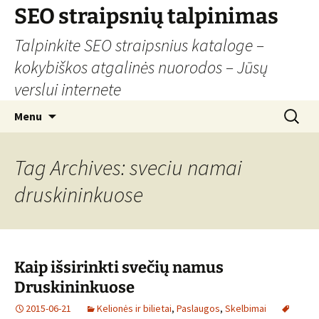
Skip
SEO straipsnių talpinimas
to
Talpinkite SEO straipsnius kataloge –
content
kokybiškos atgalinės nuorodos – Jūsų
verslui internete
Search
Menu
for:
Tag Archives: sveciu namai
druskininkuose
Kaip išsirinkti svečių namus
Druskininkuose
2015-06-21
Kelionės ir bilietai
,
Paslaugos
,
Skelbimai