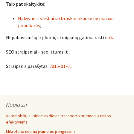
Taip pat skaitykite:
Nakvynė ir viešbučiai Druskininkuose ne mažiau
populiarūs
;
Nepabostančių ir įdomių straipsnių galima rasti ir
čia
.
SEO straipsniai – seo.itturas.lt
Straipsnis parašytas:
2015-01-01
Naujausi
Automobilių supirkimas didina transporto priemonių rinkos
efektyvumą
Mikrofono nuoma įvairiems įrenginiams