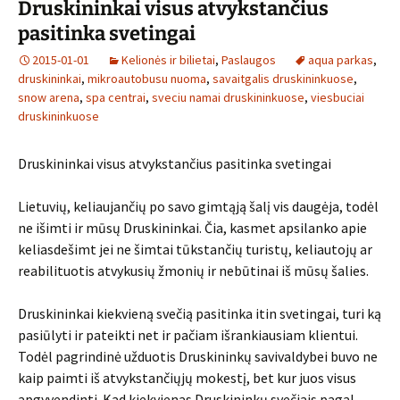
Druskininkai visus atvykstančius
pasitinka svetingai
2015-01-01
Kelionės ir bilietai
,
Paslaugos
aqua parkas
,
druskininkai
,
mikroautobusu nuoma
,
savaitgalis druskininkuose
,
snow arena
,
spa centrai
,
sveciu namai druskininkuose
,
viesbuciai
druskininkuose
Druskininkai visus atvykstančius pasitinka svetingai
Lietuvių, keliaujančių po savo gimtąją šalį vis daugėja, todėl
ne išimti ir mūsų Druskininkai. Čia, kasmet apsilanko apie
keliasdešimt jei ne šimtai tūkstančių turistų, keliautojų ar
reabilituotis atvykusių žmonių ir nebūtinai iš mūsų šalies.
Druskininkai kiekvieną svečią pasitinka itin svetingai, turi ką
pasiūlyti ir pateikti net ir pačiam išrankiausiam klientui.
Todėl pagrindinė užduotis Druskininkų savivaldybei buvo ne
kaip paimti iš atvykstančiųjų mokestį, bet kur juos visus
apgyvendinti. Kad kiekvienas Druskininkų svečiais pagal