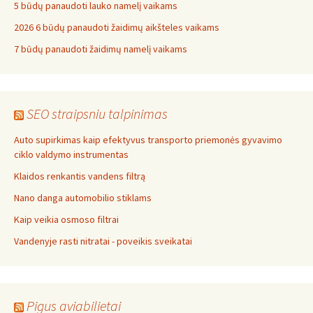
5 būdų panaudoti lauko namelį vaikams
2026 6 būdų panaudoti žaidimų aikšteles vaikams
7 būdų panaudoti žaidimų namelį vaikams
SEO straipsniu talpinimas
Auto supirkimas kaip efektyvus transporto priemonės gyvavimo
ciklo valdymo instrumentas
Klaidos renkantis vandens filtrą
Nano danga automobilio stiklams
Kaip veikia osmoso filtrai
Vandenyje rasti nitratai - poveikis sveikatai
Pigus aviabilietai