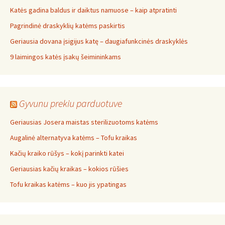
Katės gadina baldus ir daiktus namuose – kaip atpratinti
Pagrindinė draskyklių katėms paskirtis
Geriausia dovana įsigijus katę – daugiafunkcinės draskyklės
9 laimingos katės įsakų šeimininkams
Gyvunu prekiu parduotuve
Geriausias Josera maistas sterilizuotoms katėms
Augalinė alternatyva katėms – Tofu kraikas
Kačių kraiko rūšys – kokį parinkti katei
Geriausias kačių kraikas – kokios rūšies
Tofu kraikas katėms – kuo jis ypatingas