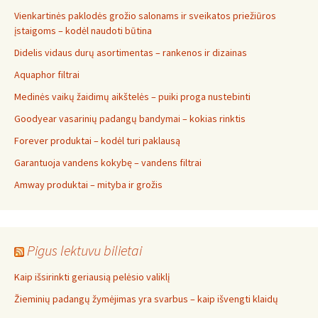
Vienkartinės paklodės grožio salonams ir sveikatos priežiūros
įstaigoms – kodėl naudoti būtina
Didelis vidaus durų asortimentas – rankenos ir dizainas
Aquaphor filtrai
Medinės vaikų žaidimų aikštelės – puiki proga nustebinti
Goodyear vasarinių padangų bandymai – kokias rinktis
Forever produktai – kodėl turi paklausą
Garantuoja vandens kokybę – vandens filtrai
Amway produktai – mityba ir grožis
Pigus lektuvu bilietai
Kaip išsirinkti geriausią pelėsio valiklį
Žieminių padangų žymėjimas yra svarbus – kaip išvengti klaidų