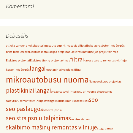
Komentarai
Debesėlis
atlieka vandens kokybes tyrimus
auto supirkimas
aviabilietai
bakalauras
betoninės čerpės
brita filtrai
cerpes
Elektros instaliacijos projektas
Elektros instaliacijos projektavimas
filtrai
Elektros projektai
Elektros tinklų projektavimas
kavos aparatų remontas vilniuje
langai
keraminės čerpės
mechaniniai vandens filtrai
mikroautobusu nuoma
Namo elektros projektas
plastikiniai langai
prezervatyvai internetu
prilydoma stogo danga
seo
saldytuvu remontas vilniuje
savaitgalis druskininkuose
seksas
seo paslaugos
seo straipsniai
seo straipsniu talpinimas
seo tekstai
sex
skalbimo mašinų remontas vilniuje
stogo danga