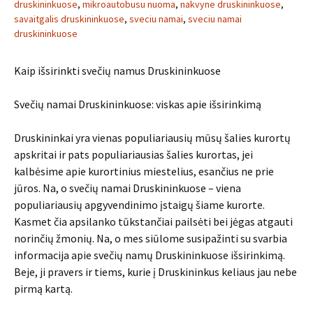
druskininkuose
,
mikroautobusu nuoma
,
nakvyne druskininkuose
,
savaitgalis druskininkuose
,
sveciu namai
,
sveciu namai
druskininkuose
Kaip išsirinkti svečių namus Druskininkuose
Svečių namai Druskininkuose: viskas apie išsirinkimą
Druskininkai yra vienas populiariausių mūsų šalies kurortų
apskritai ir pats populiariausias šalies kurortas, jei
kalbėsime apie kurortinius miestelius, esančius ne prie
jūros. Na, o svečių namai Druskininkuose – viena
populiariausių apgyvendinimo įstaigų šiame kurorte.
Kasmet čia apsilanko tūkstančiai pailsėti bei jėgas atgauti
norinčių žmonių. Na, o mes siūlome susipažinti su svarbia
informacija apie svečių namų Druskininkuose išsirinkimą.
Beje, ji pravers ir tiems, kurie į Druskininkus keliaus jau nebe
pirmą kartą.