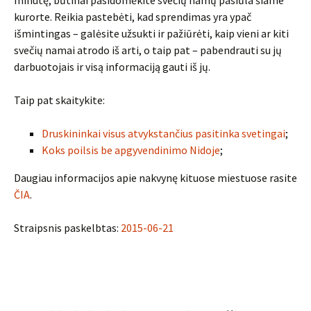
minutę, būtinai pasidomėkite svečių namų pasiūla šiame
kurorte. Reikia pastebėti, kad sprendimas yra ypač
išmintingas – galėsite užsukti ir pažiūrėti, kaip vieni ar kiti
svečių namai atrodo iš arti, o taip pat – pabendrauti su jų
darbuotojais ir visą informaciją gauti iš jų.
Taip pat skaitykite:
Druskininkai visus atvykstančius pasitinka svetingai
;
Koks poilsis be apgyvendinimo Nidoje
;
Daugiau informacijos apie nakvynę kituose miestuose rasite
ČIA
.
Straipsnis paskelbtas:
2015-06-21