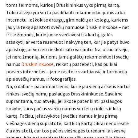
toms šeimoms, kurios į Druskininkus vyks pirmą kartą.
Tokiu atveju yra verta pasikliauti rekomendacijomis arba
internetu. Ieškokite draugų, giminaičių ar kolegų, kuriems
jau yra tekę apsistoti svečių namuose Druskininkuose – net
ir tie žmonės, kurie juose svečiavosi tik kartą, galės
atsakyti, ar verta rezervuoti nakvynę ten, kur jie patys buvo
apsistoję, ar vertėtų ieškoti kito varianto. Na, o tuo atveju,
jei nėra žmonių, kuriems jums galėtų rekomenduoti svečių
namus
Druskininkuose
, reikėtų pastebėti, kad puikiai
pravers internetas – jame rasite ir svarbiausią informaciją
apie svečių namus, ir fotografijas.
Na, o dabar – patarimai tiems, kurie jau vieną ar kelis kartus
rinkosi svečių namų paslaugas Druskininkuose. Savaime
suprantama, tuo atveju, jei likote patenkinti paslaugos
kokybe, tuos pačius svečių namus vertėtų rinktis ir kitą
kartą. Tačiau, jei atvykote į svečius namus ir jau pirmą
viešnagės dieną supratote, kad kitą kartą tikrai nenorėsite
čia apsistoti, dar tos pačios viešnagės turėdami laisvesnę