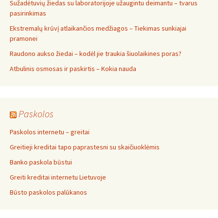
Sužadėtuvių žiedas su laboratorijoje užaugintu deimantu – tvarus
pasirinkimas
Ekstremalų krūvį atlaikančios medžiagos – Tiekimas sunkiajai
pramonei
Raudono aukso žiedai – kodėl jie traukia šiuolaikines poras?
Atbulinis osmosas ir paskirtis – Kokia nauda
Paskolos
Paskolos internetu – greitai
Greitieji kreditai tapo paprastesni su skaičiuoklėmis
Banko paskola būstui
Greiti kreditai internetu Lietuvoje
Būsto paskolos palūkanos