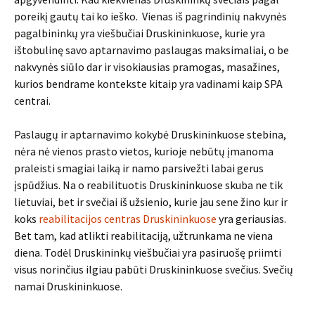
poreikį gautų tai ko ieško. Vienas iš pagrindinių nakvynės
pagalbininkų yra viešbučiai Druskininkuose, kurie yra
ištobulinę savo aptarnavimo paslaugas maksimaliai, o be
nakvynės siūlo dar ir visokiausias pramogas, masažines,
kurios bendrame kontekste kitaip yra vadinami kaip SPA
centrai.
Paslaugų ir aptarnavimo kokybė Druskininkuose stebina,
nėra nė vienos prasto vietos, kurioje nebūtų įmanoma
praleisti smagiai laiką ir namo parsivežti labai gerus
įspūdžius. Na o reabilituotis Druskininkuose skuba ne tik
lietuviai, bet ir svečiai iš užsienio, kurie jau sene žino kur ir
koks
reabilitacijos centras Druskininkuose
yra geriausias.
Bet tam, kad atlikti reabilitaciją, užtrunkama ne viena
diena. Todėl Druskininkų viešbučiai yra pasiruošę priimti
visus norinčius ilgiau pabūti Druskininkuose svečius. Svečių
namai Druskininkuose.