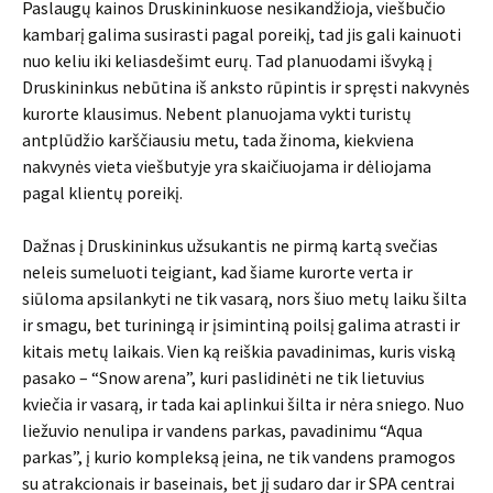
Paslaugų kainos Druskininkuose nesikandžioja, viešbučio
kambarį galima susirasti pagal poreikį, tad jis gali kainuoti
nuo keliu iki keliasdešimt eurų. Tad planuodami išvyką į
Druskininkus nebūtina iš anksto rūpintis ir spręsti nakvynės
kurorte klausimus. Nebent planuojama vykti turistų
antplūdžio karščiausiu metu, tada žinoma, kiekviena
nakvynės vieta viešbutyje yra skaičiuojama ir dėliojama
pagal klientų poreikį.
Dažnas į Druskininkus užsukantis ne pirmą kartą svečias
neleis sumeluoti teigiant, kad šiame kurorte verta ir
siūloma apsilankyti ne tik vasarą, nors šiuo metų laiku šilta
ir smagu, bet turiningą ir įsimintiną poilsį galima atrasti ir
kitais metų laikais. Vien ką reiškia pavadinimas, kuris viską
pasako – “Snow arena”, kuri paslidinėti ne tik lietuvius
kviečia ir vasarą, ir tada kai aplinkui šilta ir nėra sniego. Nuo
liežuvio nenulipa ir vandens parkas, pavadinimu “Aqua
parkas”, į kurio kompleksą įeina, ne tik vandens pramogos
su atrakcionais ir baseinais, bet jį sudaro dar ir SPA centrai