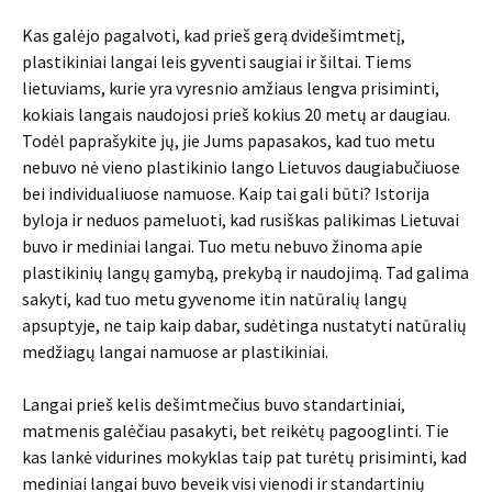
Kas galėjo pagalvoti, kad prieš gerą dvidešimtmetį,
plastikiniai langai leis gyventi saugiai ir šiltai. Tiems
lietuviams, kurie yra vyresnio amžiaus lengva prisiminti,
kokiais langais naudojosi prieš kokius 20 metų ar daugiau.
Todėl paprašykite jų, jie Jums papasakos, kad tuo metu
nebuvo nė vieno plastikinio lango Lietuvos daugiabučiuose
bei individualiuose namuose. Kaip tai gali būti? Istorija
byloja ir neduos pameluoti, kad rusiškas palikimas Lietuvai
buvo ir mediniai langai. Tuo metu nebuvo žinoma apie
plastikinių langų gamybą, prekybą ir naudojimą. Tad galima
sakyti, kad tuo metu gyvenome itin natūralių langų
apsuptyje, ne taip kaip dabar, sudėtinga nustatyti natūralių
medžiagų langai namuose ar plastikiniai.
Langai prieš kelis dešimtmečius buvo standartiniai,
matmenis galėčiau pasakyti, bet reikėtų pagooglinti. Tie
kas lankė vidurines mokyklas taip pat turėtų prisiminti, kad
mediniai langai buvo beveik visi vienodi ir standartinių