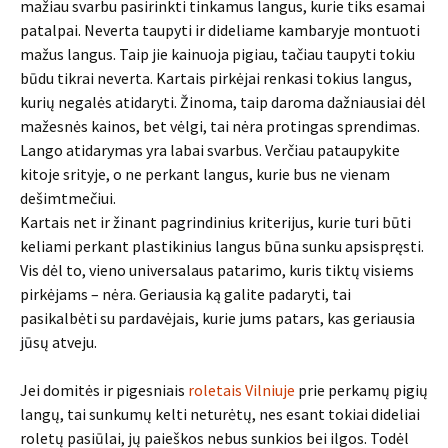
mažiau svarbu pasirinkti tinkamus langus, kurie tiks esamai
patalpai. Neverta taupyti ir dideliame kambaryje montuoti
mažus langus. Taip jie kainuoja pigiau, tačiau taupyti tokiu
būdu tikrai neverta. Kartais pirkėjai renkasi tokius langus,
kurių negalės atidaryti. Žinoma, taip daroma dažniausiai dėl
mažesnės kainos, bet vėlgi, tai nėra protingas sprendimas.
Lango atidarymas yra labai svarbus. Verčiau pataupykite
kitoje srityje, o ne perkant langus, kurie bus ne vienam
dešimtmečiui.
Kartais net ir žinant pagrindinius kriterijus, kurie turi būti
keliami perkant plastikinius langus būna sunku apsispręsti.
Vis dėl to, vieno universalaus patarimo, kuris tiktų visiems
pirkėjams – nėra. Geriausia ką galite padaryti, tai
pasikalbėti su pardavėjais, kurie jums patars, kas geriausia
jūsų atveju.
Jei domitės ir pigesniais
roletais Vilniuje
prie perkamų pigių
langų, tai sunkumų kelti neturėtų, nes esant tokiai dideliai
roletų pasiūlai, jų paieškos nebus sunkios bei ilgos. Todėl