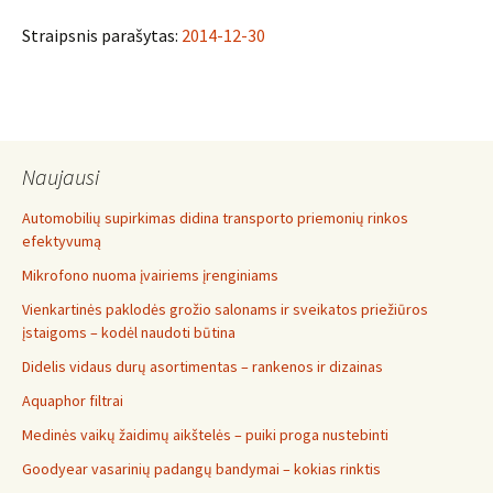
Straipsnis parašytas:
2014-12-30
Naujausi
Automobilių supirkimas didina transporto priemonių rinkos
efektyvumą
Mikrofono nuoma įvairiems įrenginiams
Vienkartinės paklodės grožio salonams ir sveikatos priežiūros
įstaigoms – kodėl naudoti būtina
Didelis vidaus durų asortimentas – rankenos ir dizainas
Aquaphor filtrai
Medinės vaikų žaidimų aikštelės – puiki proga nustebinti
Goodyear vasarinių padangų bandymai – kokias rinktis