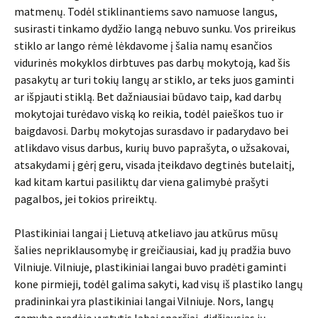
matmenų. Todėl stiklinantiems savo namuose langus,
susirasti tinkamo dydžio langą nebuvo sunku. Vos prireikus
stiklo ar lango rėmė lėkdavome į šalia namų esančios
vidurinės mokyklos dirbtuves pas darbų mokytoją, kad šis
pasakytų ar turi tokių langų ar stiklo, ar teks juos gaminti
ar išpjauti stiklą. Bet dažniausiai būdavo taip, kad darbų
mokytojai turėdavo viską ko reikia, todėl paieškos tuo ir
baigdavosi. Darbų mokytojas surasdavo ir padarydavo bei
atlikdavo visus darbus, kurių buvo paprašyta, o užsakovai,
atsakydami į gėrį geru, visada įteikdavo degtinės butelaitį,
kad kitam kartui pasiliktų dar viena galimybė prašyti
pagalbos, jei tokios prireiktų.
Plastikiniai langai į Lietuvą atkeliavo jau atkūrus mūsų
šalies nepriklausomybę ir greičiausiai, kad jų pradžia buvo
Vilniuje. Vilniuje, plastikiniai langai buvo pradėti gaminti
kone pirmieji, todėl galima sakyti, kad visų iš plastiko langų
pradininkai yra plastikiniai langai Vilniuje. Nors, langų