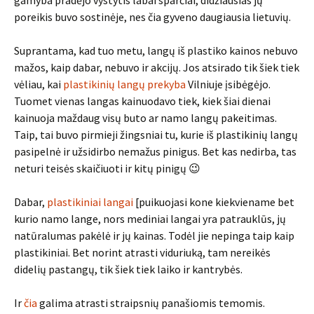
gamyba pradėjo vystytis labai sparčiai, didžiausias jų
poreikis buvo sostinėje, nes čia gyveno daugiausia lietuvių.
Suprantama, kad tuo metu, langų iš plastiko kainos nebuvo
mažos, kaip dabar, nebuvo ir akcijų. Jos atsirado tik šiek tiek
vėliau, kai
plastikinių langų prekyba
Vilniuje įsibėgėjo.
Tuomet vienas langas kainuodavo tiek, kiek šiai dienai
kainuoja maždaug visų buto ar namo langų pakeitimas.
Taip, tai buvo pirmieji žingsniai tu, kurie iš plastikinių langų
pasipelnė ir užsidirbo nemažus pinigus. Bet kas nedirba, tas
neturi teisės skaičiuoti ir kitų pinigų 😉
Dabar,
plastikiniai langai
[puikuojasi kone kiekviename bet
kurio namo lange, nors mediniai langai yra patrauklūs, jų
natūralumas pakėlė ir jų kainas. Todėl jie nepinga taip kaip
plastikiniai. Bet norint atrasti viduriuką, tam nereikės
didelių pastangų, tik šiek tiek laiko ir kantrybės.
Ir
čia
galima atrasti straipsnių panašiomis temomis.