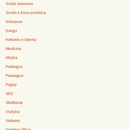
Gratis annonser
Grožis ir kūno priežiūra
Interjeras
Įranga
Kelionės ir bilietai
Medicina
Mityba
Padangos
Paslaugos
Puppy
SEO
Skelbimai
Statyba
Vaikams
Vandens filtrai