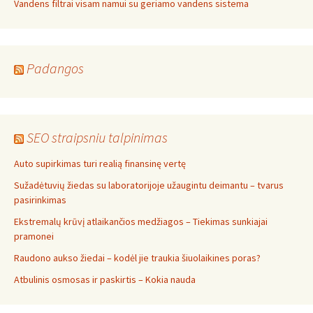
Vandens filtrai visam namui su geriamo vandens sistema
Padangos
SEO straipsniu talpinimas
Auto supirkimas turi realią finansinę vertę
Sužadėtuvių žiedas su laboratorijoje užaugintu deimantu – tvarus
pasirinkimas
Ekstremalų krūvį atlaikančios medžiagos – Tiekimas sunkiajai
pramonei
Raudono aukso žiedai – kodėl jie traukia šiuolaikines poras?
Atbulinis osmosas ir paskirtis – Kokia nauda