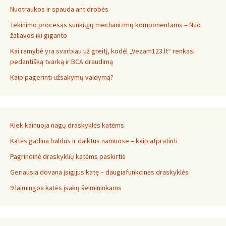
Nuotraukos ir spauda ant drobės
Tekinimo procesas sunkiųjų mechanizmų komponentams – Nuo
žaliavos iki giganto
Kai ramybė yra svarbiau už greitį, kodėl „Vezam123.lt“ renkasi
pedantišką tvarką ir BCA draudimą
Kaip pagerinti užsakymų valdymą?
Kiek kainuoja nagų draskyklės katėms
Katės gadina baldus ir daiktus namuose – kaip atpratinti
Pagrindinė draskyklių katėms paskirtis
Geriausia dovana įsigijus katę – daugiafunkcinės draskyklės
9 laimingos katės įsakų šeimininkams