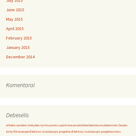
July 2015
June 2015
May 2015
April 2015
February 2015
January 2015
December 2014
Komentarai
Debesėlis
atlieka vandens kokybes tyrimus
auto supirkimas
aviabilietai
bakalauras
betoninės čerpės
brita filtrai
cerpes
Elektros instaliacijos projektas
Elektros instaliacijos projektavimas