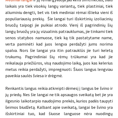
laikais yra tiek visokių langų variantų, tiek plastiniai, tiek
aliuminiu dengti, bet vis tiek mediniai rėmai išlieka vieni iš
populiariausių prekių. Šie langai turi išskirtinių izoliacinių
bruožų taipogi jie puikiai atrodo. Vienį iš pagrindinių šių
langų bruožų yra jų vizualinis patrauklumas, jie tinkami tiek
senos statybos namuose, tiek ką tik pastatytame name,
verta paminėti kad juos lengva perdažyti jums norima
spalva. Nors šie langai yra itin patrauklūs jie turi keletą
trukumų. Pagrindiniai šių rėmų trūkumai yra kad jie
reikalauja priežiūros, visą naudojimo laiką, juos kas kelerius
metus reikia perdažyti, impregnuoti. Šiuos langus lengviau
paveikia saulės šviesa ir drėgmė.
Renkantis langus reikia atkreipti dėmesį į langus be švino ir
jų priedų. Nes šie langai ne tik apsaugos sveikatą bet jie yra
ilgesnio laikotarpio naudojimo prekės, kurios padės taupyti
šeimos biudžetą. Kalbant apie sveikatą, langai be švino yra
išskirtiniai tuo, kad šiuose languose nėra nuodingų