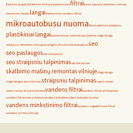
filtrai
Elektros projektai
Elektros tinklų projektavimas
kavos aparatų remontas vilniuje
langai
keraminės čerpės
mechaniniai vandens filtrai
mikroautobusu nuoma
Namo elektros projektas
plastikiniai langai
prezervatyvai internetu
prilydoma stogo danga
seo
saldytuvu remontas vilniuje
savaitgalis druskininkuose
seksas
seo paslaugos
seo straipsniai
seo straipsniu talpinimas
seo tekstai
sex
skalbimo mašinų remontas vilniuje
stogo danga
straipsniu talpinimas
stogo dangos pasirinkimas
sveciu namai
vandens filtrai
sveciu namai druskininkuose
vandens filtrai atsiliepimai
vandens filtravimo sistemos
vandens kokybe
vandens kokybės tyrimai
vandens minkstinimo filtrai
vandens nugeležinimo filtrai
vandens tyrimas
vilniuje