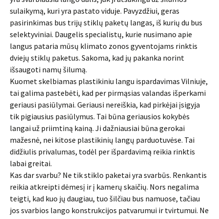
sulaikymą, kuri yra pastato viduje. Pavyzdžiui, geras
pasirinkimas bus trijų stiklų paketų langas, iš kurių du bus
selektyviniai. Daugelis specialistų, kurie nusimano apie
langus pataria mūsų klimato zonos gyventojams rinktis
dviejų stiklų paketus. Sakoma, kad jų pakanka norint
išsaugoti namų šilumą.
Kuomet skelbiamas plastikiniu langu ispardavimas Vilniuje,
tai galima pastebėti, kad per pirmąsias valandas išperkami
geriausi pasiūlymai. Geriausi nereiškia, kad pirkėjai įsigyja
tik pigiausius pasiūlymus. Tai būna geriausios kokybės
langai už priimtiną kainą. Ji dažniausiai būna gerokai
mažesnė, nei kitose plastikinių langų parduotuvėse. Tai
didžiulis privalumas, todėl per išpardavimą reikia rinktis
labai greitai.
Kas dar svarbu? Ne tik stiklo paketai yra svarbūs. Renkantis
reikia atkreipti dėmesį ir į kamerų skaičių. Nors negalima
teigti, kad kuo jų daugiau, tuo šilčiau bus namuose, tačiau
jos svarbios lango konstrukcijos patvarumui ir tvirtumui. Ne