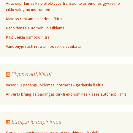
Auto supirkimas kaip efektyvus transporto priemonės gyvavimo
ciklo valdymo instrumentas
Klaidos renkantis vandens filtrą
Nano danga automobilio stiklams
Kaip veikia osmoso filtrai
Vandenyje rasti nitratai - poveikis sveikatai
Pigus aviabilietai
Vasarinių padangų pirkimas internetu – geriausia išeitis
Ar verta brangias padangas pirkti ekonominės klasės automobiliams
Straipsniu talpinimas
Geriausias pasirinkimas yra auto supirkimas – kodėl?