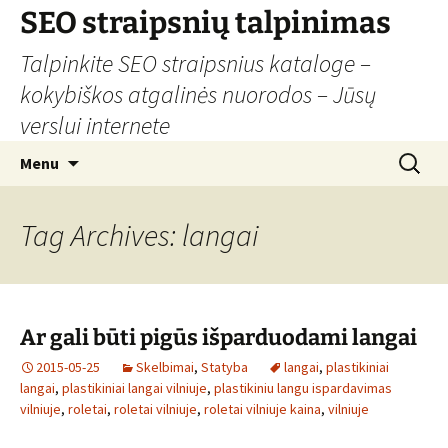
Skip
SEO straipsnių talpinimas
to
Talpinkite SEO straipsnius kataloge –
content
kokybiškos atgalinės nuorodos – Jūsų
verslui internete
Search
Menu
for:
Tag Archives: langai
Ar gali būti pigūs išparduodami langai
2015-05-25
Skelbimai
,
Statyba
langai
,
plastikiniai
langai
,
plastikiniai langai vilniuje
,
plastikiniu langu ispardavimas
vilniuje
,
roletai
,
roletai vilniuje
,
roletai vilniuje kaina
,
vilniuje