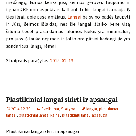
medžiagų, kurios kenks jūsų šeimos gėrovei. Taupumo ir
ilgaamžiškumo aspektais kalbant tokie langai tarnauja iš
ties ilgai, apie puse amžiaus.
Langai
be švino padės taupyti
ir Jūsų šeimos išlaidas, nes šie langai išlaiko bene visą
šilumą todėl prarandamas šilumos kiekis yra minimalus,
pro juos iš lauko nepraeis ir šalto oro gūsiai kadangi jie yra
sandariausi langų rėmai.
Straipsnis parašytas:
2015-02-13
Plastikiniai langai skirti ir apsaugai
2014-12-30
Skelbimai
,
Statyba
langai
,
plastikiniai
langai
,
plastikiniai langai kaina
,
plastikiniu langu apsauga
Plastikiniai langai skirti ir apsaugai