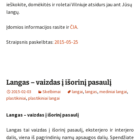
ieškokite, domėkitės ir roletai Vilniuje atsidurs jau ant Jūsų
langų.
Įdomios informacijos rasite ir
ČIA
.
Straipsnis paskelbtas:
2015-05-25
Langas – vaizdas į išorinį pasaulį
2015-02-03
Skelbimai
langai
,
langas
,
mediniai langai
,
plastikiniai
,
plastikiniai langai
Langas – vaizdas į išorinį pasaulį
Langas tai vaizdas į išorinį pasaulį, eksterjero ir interjero
dalis, viena iš pagrindinių namų apsaugos dalių. Spendžiate