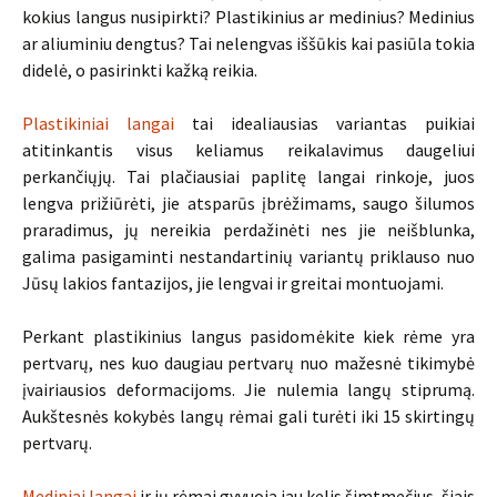
kokius langus nusipirkti? Plastikinius ar medinius? Medinius
ar aliuminiu dengtus? Tai nelengvas iššūkis kai pasiūla tokia
didelė, o pasirinkti kažką reikia.
Plastikiniai langai
tai idealiausias variantas puikiai
atitinkantis visus keliamus reikalavimus daugeliui
perkančiųjų. Tai plačiausiai paplitę langai rinkoje, juos
lengva prižiūrėti, jie atsparūs įbrėžimams, saugo šilumos
praradimus, jų nereikia perdažinėti nes jie neišblunka,
galima pasigaminti nestandartinių variantų priklauso nuo
Jūsų lakios fantazijos, jie lengvai ir greitai montuojami.
Perkant plastikinius langus pasidomėkite kiek rėme yra
pertvarų, nes kuo daugiau pertvarų nuo mažesnė tikimybė
įvairiausios deformacijoms. Jie nulemia langų stiprumą.
Aukštesnės kokybės langų rėmai gali turėti iki 15 skirtingų
pertvarų.
Mediniai langai
ir jų rėmai gyvuoja jau kelis šimtmečius, šiais