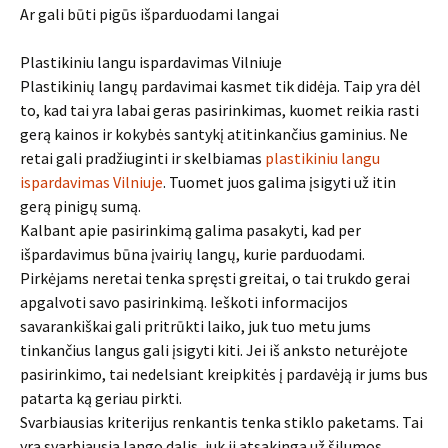
Ar gali būti pigūs išparduodami langai
Plastikiniu langu ispardavimas Vilniuje
Plastikinių langų pardavimai kasmet tik didėja. Taip yra dėl
to, kad tai yra labai geras pasirinkimas, kuomet reikia rasti
gerą kainos ir kokybės santykį atitinkančius gaminius. Ne
retai gali pradžiuginti ir skelbiamas
plastikiniu langu
ispardavimas Vilniuje
. Tuomet juos galima įsigyti už itin
gerą pinigų sumą.
Kalbant apie pasirinkimą galima pasakyti, kad per
išpardavimus būna įvairių langų, kurie parduodami.
Pirkėjams neretai tenka spręsti greitai, o tai trukdo gerai
apgalvoti savo pasirinkimą. Ieškoti informacijos
savarankiškai gali pritrūkti laiko, juk tuo metu jums
tinkančius langus gali įsigyti kiti. Jei iš anksto neturėjote
pasirinkimo, tai nedelsiant kreipkitės į pardavėją ir jums bus
patarta ką geriau pirkti.
Svarbiausias kriterijus renkantis tenka stiklo paketams. Tai
yra svarbiausia lango dalis, juk ji atsakinga už šilumos