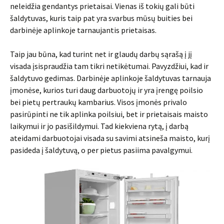
neleidžia gendantys prietaisai. Vienas iš tokių gali būti
šaldytuvas, kuris taip pat yra svarbus mūsų buities bei
darbinėje aplinkoje tarnaujantis prietaisas.
Taip jau būna, kad turint net ir glaudų darbų sąrašą į jį
visada įsispraudžia tam tikri netikėtumai. Pavyzdžiui, kad ir
šaldytuvo gedimas. Darbinėje aplinkoje šaldytuvas tarnauja
įmonėse, kurios turi daug darbuotojų ir yra įrengę poilsio
bei pietų pertraukų kambarius. Visos įmonės privalo
pasirūpinti ne tik aplinka poilsiui, bet ir prietaisais maisto
laikymui ir jo pasišildymui. Tad kiekviena rytą, į darbą
ateidami darbuotojai visada su savimi atsineša maisto, kurį
pasideda į šaldytuvą, o per pietus pasiima pavalgymui.