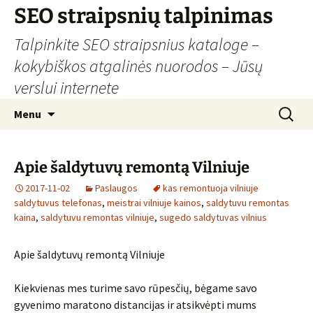
Skip
SEO straipsnių talpinimas
to
Talpinkite SEO straipsnius kataloge –
content
kokybiškos atgalinės nuorodos – Jūsų
verslui internete
Search
Menu
for:
Apie šaldytuvų remontą Vilniuje
2017-11-02
Paslaugos
kas remontuoja vilniuje
saldytuvus telefonas
,
meistrai vilniuje kainos
,
saldytuvu remontas
kaina
,
saldytuvu remontas vilniuje
,
sugedo saldytuvas vilnius
Apie šaldytuvų remontą Vilniuje
Kiekvienas mes turime savo rūpesčių, bėgame savo
gyvenimo maratono distancijas ir atsikvėpti mums