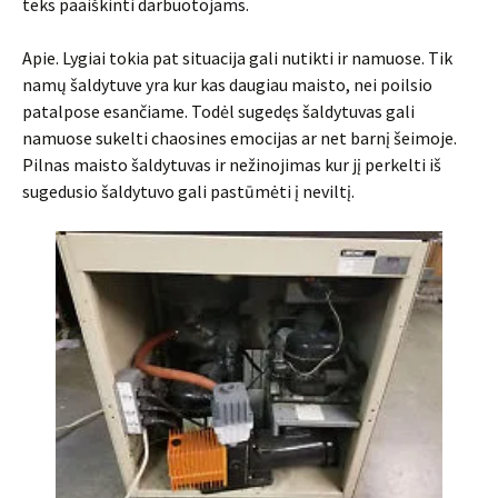
teks paaiškinti darbuotojams.
Apie. Lygiai tokia pat situacija gali nutikti ir namuose. Tik
namų šaldytuve yra kur kas daugiau maisto, nei poilsio
patalpose esančiame. Todėl sugedęs šaldytuvas gali
namuose sukelti chaosines emocijas ar net barnį šeimoje.
Pilnas maisto šaldytuvas ir nežinojimas kur jį perkelti iš
sugedusio šaldytuvo gali pastūmėti į neviltį.