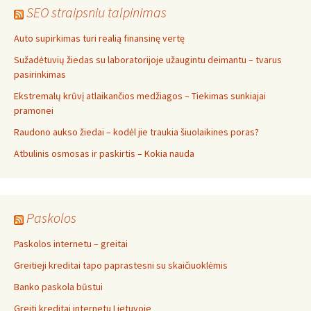
SEO straipsniu talpinimas
Auto supirkimas turi realią finansinę vertę
Sužadėtuvių žiedas su laboratorijoje užaugintu deimantu – tvarus
pasirinkimas
Ekstremalų krūvį atlaikančios medžiagos – Tiekimas sunkiajai
pramonei
Raudono aukso žiedai – kodėl jie traukia šiuolaikines poras?
Atbulinis osmosas ir paskirtis – Kokia nauda
Paskolos
Paskolos internetu – greitai
Greitieji kreditai tapo paprastesni su skaičiuoklėmis
Banko paskola būstui
Greiti kreditai internetu Lietuvoje