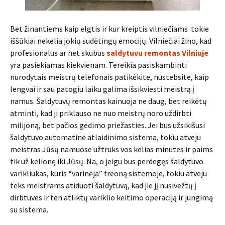
Bet žinantiems kaip elgtis ir kur kreiptis vilniečiams tokie
iššūkiai nekelia jokių sudėtingų emocijų. Vilniečiai žino, kad
profesionalus ar net skubus
saldytuvu remontas Vilniuje
yra pasiekiamas kiekvienam. Tereikia pasiskambinti
nurodytais meistrų telefonais patikėkite, nustebsite, kaip
lengvai ir sau patogiu laiku galima išsikviesti meistrą į
namus. Šaldytuvų remontas kainuoja ne daug, bet reikėtų
atminti, kad ji priklauso ne nuo meistrų noro uždirbti
milijoną, bet pačios gedimo priežasties. Jei bus užsikišusi
šaldytuvo automatinė atlaidinimo sistema, tokiu atveju
meistras Jūsų namuose užtruks vos kelias minutes ir paims
tik už kelionę iki Jūsų. Na, o jeigu bus perdegęs šaldytuvo
varikliukas, kuris “varinėja” freoną sistemoje, tokiu atveju
teks meistrams atiduoti šaldytuvą, kad jie jį nusivežtų į
dirbtuves ir ten atliktų variklio keitimo operaciją ir jungimą
su sistema.