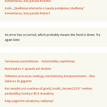
komentaras, kurį parašė Kristina
Įrašo „Skelbimai internete ir nauda patalpinus skelbimą“
komentaras, kurį parašė Robert
An error has occurred, which probably means the feed is down. Try
again later.
Geriausias pasirinkimas – Automobilių supirkimas
Nuotraukos ir spauda ant drobės
Tekinimo procesas sunkiųjų mechanizmų komponentams – Nuo
žaliavos iki giganto
Kai ramybė yra svarbiau už greitį, kodėl „Vezam123.lt“ renkasi
pedantišką tvarką ir BCA draudimą
Kaip pagerinti užsakymų valdymą?