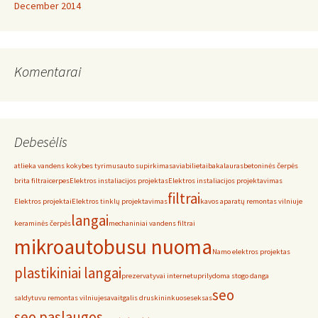
December 2014
Komentarai
Debesėlis
atlieka vandens kokybes tyrimus
auto supirkimas
aviabilietai
bakalauras
betoninės čerpės
brita filtrai
cerpes
Elektros instaliacijos projektas
Elektros instaliacijos projektavimas
filtrai
Elektros projektai
Elektros tinklų projektavimas
kavos aparatų remontas vilniuje
langai
keraminės čerpės
mechaniniai vandens filtrai
mikroautobusu nuoma
Namo elektros projektas
plastikiniai langai
prezervatyvai internetu
prilydoma stogo danga
seo
saldytuvu remontas vilniuje
savaitgalis druskininkuose
seksas
seo paslaugos