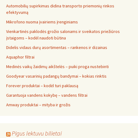
Automobilių supirkimas didina transporto priemonių rinkos
efektyvumą
Mikrofono nuoma įvairiems įrenginiams
Vienkartinės paklodės grožio salonams ir sveikatos priežiūros
įstaigoms – kodėl naudoti būtina
Didelis vidaus durų asortimentas – rankenos ir dizainas
Aquaphor filtrai
Medinės vaikų žaidimų aikštelės – puiki proga nustebinti
Goodyear vasarinių padangų bandymai – kokias rinktis
Forever produktai – kodėl turi paklausą
Garantuoja vandens kokybę – vandens filtrai
Amway produktai – mityba ir grožis
Pigus lektuvu bilietai