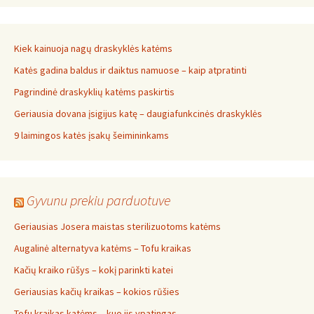
Kiek kainuoja nagų draskyklės katėms
Katės gadina baldus ir daiktus namuose – kaip atpratinti
Pagrindinė draskyklių katėms paskirtis
Geriausia dovana įsigijus katę – daugiafunkcinės draskyklės
9 laimingos katės įsakų šeimininkams
Gyvunu prekiu parduotuve
Geriausias Josera maistas sterilizuotoms katėms
Augalinė alternatyva katėms – Tofu kraikas
Kačių kraiko rūšys – kokį parinkti katei
Geriausias kačių kraikas – kokios rūšies
Tofu kraikas katėms – kuo jis ypatingas