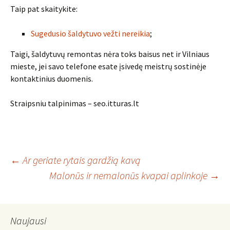
Taip pat skaitykite:
Sugedusio šaldytuvo vežti nereikia
;
Taigi, šaldytuvų remontas nėra toks baisus net ir Vilniaus
mieste, jei savo telefone esate įsivedę meistrų sostinėje
kontaktinius duomenis.
Straipsniu talpinimas – seo.itturas.lt
Post
←
Ar geriate rytais gardžią kavą
Malonūs ir nemalonūs kvapai aplinkoje
→
navigation
Naujausi