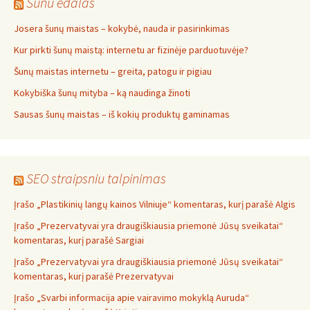
Sunu edalas
Josera šunų maistas – kokybė, nauda ir pasirinkimas
Kur pirkti šunų maistą: internetu ar fizinėje parduotuvėje?
Šunų maistas internetu – greita, patogu ir pigiau
Kokybiška šunų mityba – ką naudinga žinoti
Sausas šunų maistas – iš kokių produktų gaminamas
SEO straipsniu talpinimas
Įrašo „Plastikinių langų kainos Vilniuje“ komentaras, kurį parašė Algis
Įrašo „Prezervatyvai yra draugiškiausia priemonė Jūsų sveikatai“
komentaras, kurį parašė Sargiai
Įrašo „Prezervatyvai yra draugiškiausia priemonė Jūsų sveikatai“
komentaras, kurį parašė Prezervatyvai
Įrašo „Svarbi informacija apie vairavimo mokyklą Auruda“