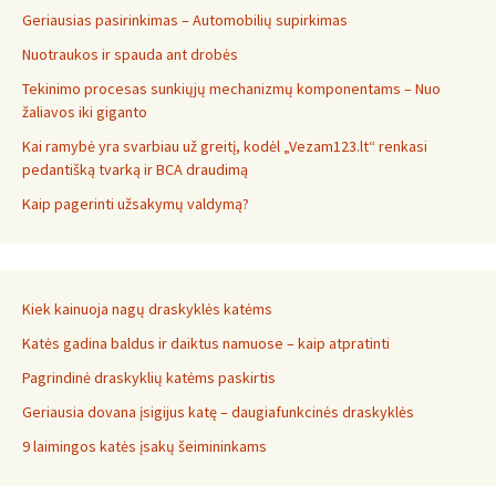
Geriausias pasirinkimas – Automobilių supirkimas
Nuotraukos ir spauda ant drobės
Tekinimo procesas sunkiųjų mechanizmų komponentams – Nuo
žaliavos iki giganto
Kai ramybė yra svarbiau už greitį, kodėl „Vezam123.lt“ renkasi
pedantišką tvarką ir BCA draudimą
Kaip pagerinti užsakymų valdymą?
Kiek kainuoja nagų draskyklės katėms
Katės gadina baldus ir daiktus namuose – kaip atpratinti
Pagrindinė draskyklių katėms paskirtis
Geriausia dovana įsigijus katę – daugiafunkcinės draskyklės
9 laimingos katės įsakų šeimininkams