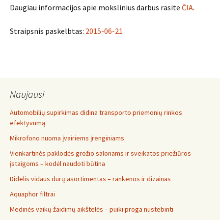
Daugiau informacijos apie mokslinius darbus rasite
ČIA
.
Straipsnis paskelbtas:
2015-06-21
Naujausi
Automobilių supirkimas didina transporto priemonių rinkos
efektyvumą
Mikrofono nuoma įvairiems įrenginiams
Vienkartinės paklodės grožio salonams ir sveikatos priežiūros
įstaigoms – kodėl naudoti būtina
Didelis vidaus durų asortimentas – rankenos ir dizainas
Aquaphor filtrai
Medinės vaikų žaidimų aikštelės – puiki proga nustebinti