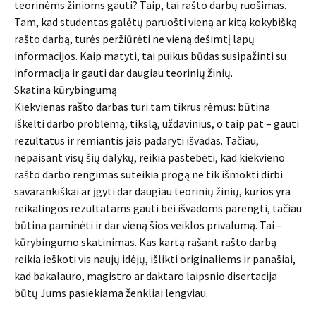
teorinėms žinioms gauti? Taip, tai rašto darbų ruošimas.
Tam, kad studentas galėtų paruošti vieną ar kitą kokybišką
rašto darbą, turės peržiūrėti ne vieną dešimtį lapų
informacijos. Kaip matyti, tai puikus būdas susipažinti su
informacija ir gauti dar daugiau teorinių žinių.
Skatina kūrybingumą
Kiekvienas rašto darbas turi tam tikrus rėmus: būtina
iškelti darbo problemą, tikslą, uždavinius, o taip pat – gauti
rezultatus ir remiantis jais padaryti išvadas. Tačiau,
nepaisant visų šių dalykų, reikia pastebėti, kad kiekvieno
rašto darbo rengimas suteikia progą ne tik išmokti dirbi
savarankiškai ar įgyti dar daugiau teorinių žinių, kurios yra
reikalingos rezultatams gauti bei išvadoms parengti, tačiau
būtina paminėti ir dar vieną šios veiklos privalumą. Tai –
kūrybingumo skatinimas. Kas kartą rašant rašto darbą
reikia ieškoti vis naujų idėjų, išlikti originaliems ir panašiai,
kad bakalauro, magistro ar daktaro laipsnio disertacija
būtų Jums pasiekiama ženkliai lengviau.