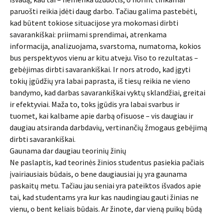
paruošti reikia įdėti daug darbo. Tačiau galima pastebėti,
kad būtent tokiose situacijose yra mokomasi dirbti
savarankiškai: priimami sprendimai, atrenkama
informacija, analizuojama, svarstoma, numatoma, kokios
bus perspektyvos vienu ar kitu atveju. Viso to rezultatas –
gebėjimas dirbti savarankiškai. Ir nors atrodo, kad įgyti
tokių įgūdžių yra labai paprasta, iš tiesų reikia ne vieno
bandymo, kad darbas savarankiškai vyktų sklandžiai, greitai
ir efektyviai. Maža to, toks įgūdis yra labai svarbus ir
tuomet, kai kalbame apie darbą ofisuose – vis daugiau ir
daugiau atsiranda darbdavių, vertinančių žmogaus gebėjimą
dirbti savarankiškai.
Gaunama dar daugiau teorinių žinių
Ne paslaptis, kad teorinės žinios studentus pasiekia pačiais
įvairiausiais būdais, o bene daugiausiai jų yra gaunama
paskaitų metu. Tačiau jau seniai yra pateiktos išvados apie
tai, kad studentams yra kur kas naudingiau gauti žinias ne
vienu, o bent keliais būdais. Ar žinote, dar vieną puikų būdą