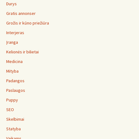
Durys
Gratis annonser
Grožis ir kūno priežiūra
Interjeras
Įranga
Kelionės ir bilietai
Medicina
Mityba
Padangos
Paslaugos
Puppy
SEO
Skelbimai
Statyba
Vaikams