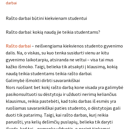
darbai
Rašto darbai būtini kiekvienam studentui
Rašto darbai: kokią naudą jie teikia studentams?
Rašto darbai
– neišvengiama kiekvienos studento gyvenimo
dalis. Na, o viskas, su kuo tenka susidurti vienu ar kitu
gyvenimo laikotarpiu, atsiranda ne veltui – visa tai mus
kažko išmoko. Taigi, belieka tik atsakyti į klausimą, kokią
naudą teikia studentams teikia rašto darbai.
Galimybė išmokti dirbti savarankiškai
Nors ruošiant bet kokį rašto darbą kone visada yra galimybė
pasikonsultuoti su dėstytoju ir užduoti nerimą keliančius
klausimus, reikia pastebėti, kad toks darbas iš esmės yra
ruošiamas savarankiškai paties studento, o dėstytojas gali
duoti tik patarimų. Taigi, kai rašto darbas, kurį reikia
paruošti, yra kelių dešimčių puslapių, belieka tik daryti
išvadą, kad tai – nemenka užduotis, o norint tinkamai