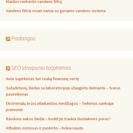
Klaidos renkantis vandens filtrą
Vandens filtrai visam namui su geriamo vandens sistema
Padangos
SEO straipsniu talpinimas
Auto supirkimas turi realią finansinę vertę
Sužadėtuvių žiedas su laboratorijoje užaugintu deimantu – tvarus
pasirinkimas
Ekstremalų krūvį atlaikančios medžiagos – Tiekimas sunkiajai
pramonei
Raudono aukso žiedai – kodėl jie traukia šiuolaikines poras?
Atbulinis osmosas ir paskirtis – Kokia nauda