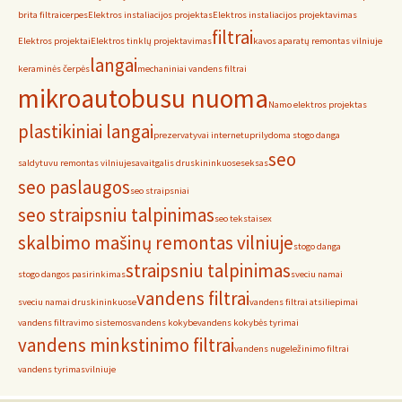
brita filtrai
cerpes
Elektros instaliacijos projektas
Elektros instaliacijos projektavimas
filtrai
Elektros projektai
Elektros tinklų projektavimas
kavos aparatų remontas vilniuje
langai
keraminės čerpės
mechaniniai vandens filtrai
mikroautobusu nuoma
Namo elektros projektas
plastikiniai langai
prezervatyvai internetu
prilydoma stogo danga
seo
saldytuvu remontas vilniuje
savaitgalis druskininkuose
seksas
seo paslaugos
seo straipsniai
seo straipsniu talpinimas
seo tekstai
sex
skalbimo mašinų remontas vilniuje
stogo danga
straipsniu talpinimas
stogo dangos pasirinkimas
sveciu namai
vandens filtrai
sveciu namai druskininkuose
vandens filtrai atsiliepimai
vandens filtravimo sistemos
vandens kokybe
vandens kokybės tyrimai
vandens minkstinimo filtrai
vandens nugeležinimo filtrai
vandens tyrimas
vilniuje