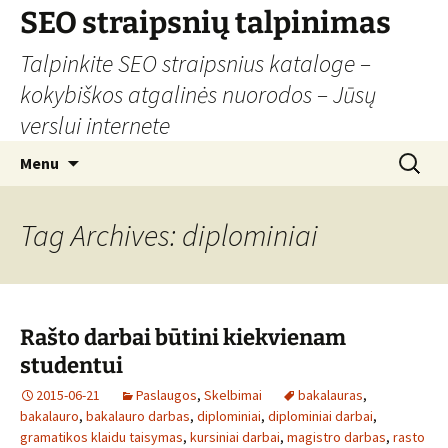
Skip
SEO straipsnių talpinimas
to
Talpinkite SEO straipsnius kataloge –
content
kokybiškos atgalinės nuorodos – Jūsų
verslui internete
Search
Menu
for:
Tag Archives: diplominiai
Rašto darbai būtini kiekvienam
studentui
2015-06-21
Paslaugos
,
Skelbimai
bakalauras
,
bakalauro
,
bakalauro darbas
,
diplominiai
,
diplominiai darbai
,
gramatikos klaidu taisymas
,
kursiniai darbai
,
magistro darbas
,
rasto