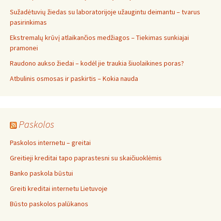
Sužadėtuvių žiedas su laboratorijoje užaugintu deimantu – tvarus
pasirinkimas
Ekstremalų krūvį atlaikančios medžiagos – Tiekimas sunkiajai
pramonei
Raudono aukso žiedai – kodėl jie traukia šiuolaikines poras?
Atbulinis osmosas ir paskirtis – Kokia nauda
Paskolos
Paskolos internetu – greitai
Greitieji kreditai tapo paprastesni su skaičiuoklėmis
Banko paskola būstui
Greiti kreditai internetu Lietuvoje
Būsto paskolos palūkanos