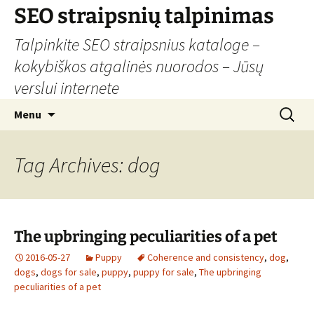
Skip
SEO straipsnių talpinimas
to
Talpinkite SEO straipsnius kataloge –
content
kokybiškos atgalinės nuorodos – Jūsų
verslui internete
Search
Menu
for:
Tag Archives: dog
The upbringing peculiarities of a pet
2016-05-27
Puppy
Coherence and consistency
,
dog
,
dogs
,
dogs for sale
,
puppy
,
puppy for sale
,
The upbringing
peculiarities of a pet