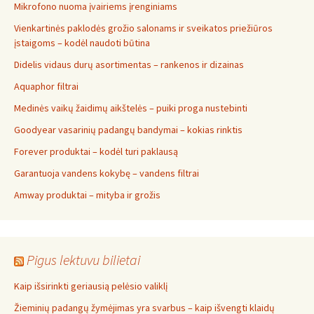
Mikrofono nuoma įvairiems įrenginiams
Vienkartinės paklodės grožio salonams ir sveikatos priežiūros
įstaigoms – kodėl naudoti būtina
Didelis vidaus durų asortimentas – rankenos ir dizainas
Aquaphor filtrai
Medinės vaikų žaidimų aikštelės – puiki proga nustebinti
Goodyear vasarinių padangų bandymai – kokias rinktis
Forever produktai – kodėl turi paklausą
Garantuoja vandens kokybę – vandens filtrai
Amway produktai – mityba ir grožis
Pigus lektuvu bilietai
Kaip išsirinkti geriausią pelėsio valiklį
Žieminių padangų žymėjimas yra svarbus – kaip išvengti klaidų