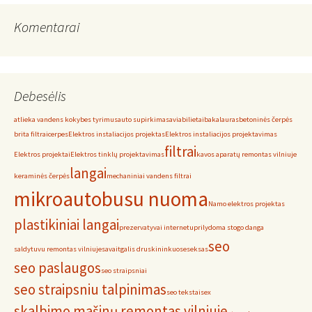
Komentarai
Debesėlis
atlieka vandens kokybes tyrimus
auto supirkimas
aviabilietai
bakalauras
betoninės čerpės
brita filtrai
cerpes
Elektros instaliacijos projektas
Elektros instaliacijos projektavimas
filtrai
Elektros projektai
Elektros tinklų projektavimas
kavos aparatų remontas vilniuje
langai
keraminės čerpės
mechaniniai vandens filtrai
mikroautobusu nuoma
Namo elektros projektas
plastikiniai langai
prezervatyvai internetu
prilydoma stogo danga
seo
saldytuvu remontas vilniuje
savaitgalis druskininkuose
seksas
seo paslaugos
seo straipsniai
seo straipsniu talpinimas
seo tekstai
sex
skalbimo mašinų remontas vilniuje