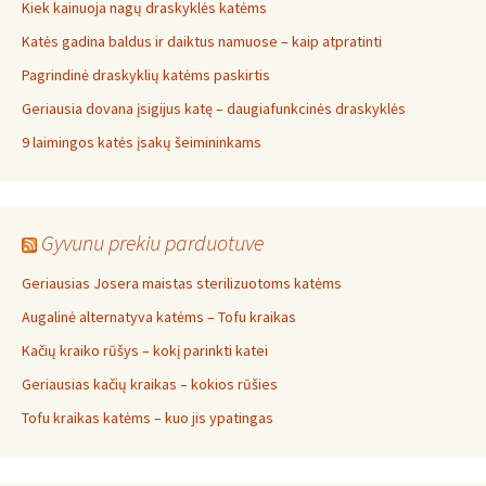
Kiek kainuoja nagų draskyklės katėms
Katės gadina baldus ir daiktus namuose – kaip atpratinti
Pagrindinė draskyklių katėms paskirtis
Geriausia dovana įsigijus katę – daugiafunkcinės draskyklės
9 laimingos katės įsakų šeimininkams
Gyvunu prekiu parduotuve
Geriausias Josera maistas sterilizuotoms katėms
Augalinė alternatyva katėms – Tofu kraikas
Kačių kraiko rūšys – kokį parinkti katei
Geriausias kačių kraikas – kokios rūšies
Tofu kraikas katėms – kuo jis ypatingas