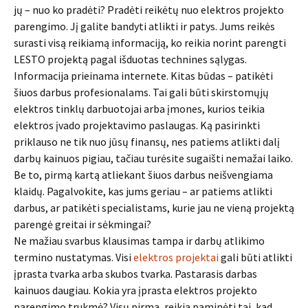
jų – nuo ko pradėti? Pradėti reikėtų nuo elektros projekto
parengimo. Jį galite bandyti atlikti ir patys. Jums reikės
surasti visą reikiamą informaciją, ko reikia norint parengti
LESTO projektą pagal išduotas technines sąlygas.
Informacija prieinama internete. Kitas būdas – patikėti
šiuos darbus profesionalams. Tai gali būti skirstomųjų
elektros tinklų darbuotojai arba įmones, kurios teikia
elektros įvado projektavimo paslaugas. Ką pasirinkti
priklauso ne tik nuo jūsų finansų, nes patiems atlikti dalį
darbų kainuos pigiau, tačiau turėsite sugaišti nemažai laiko.
Be to, pirmą kartą atliekant šiuos darbus neišvengiama
klaidų. Pagalvokite, kas jums geriau – ar patiems atlikti
darbus, ar patikėti specialistams, kurie jau ne vieną projektą
parengė greitai ir sėkmingai?
Ne mažiau svarbus klausimas tampa ir darbų atlikimo
termino nustatymas. Visi
elektros projektai
gali būti atlikti
įprasta tvarka arba skubos tvarka. Pastarasis darbas
kainuos daugiau. Kokia yra įprasta elektros projekto
parengimo trukmė? Visų pirma, reikia paminėti tai, kad