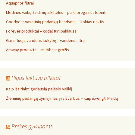
Aquaphor filtrai
Medinės vaikų žaidimų aikštelės – puiki proga nustebinti
Goodyear vasarinių padangų bandymai – kokias rinktis
Forever produktai – kodėl turi paklausą
Garantuoja vandens kokybę – vandens filtrai
Amway produktai – mityba ir grožis
Pigus lektuvu bilietai
Kaip išsirinkti geriausią pelėsio valiklį
Žieminių padangų žymėjimas yra svarbus – kaip išvengti klaidų
Prekes gyvunams