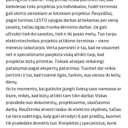
kiekvienas toks projektas yra individualus, todėl terminas
gali skirtis vienokiam ar kitokiam projektui. Pavyzdžiui,
pagal turimas LESTO sąlygas darbas atliekamas per vieną
savaitę, tačiau ilgiau trunka derinimo darbai. Jie gali
užtrukti tiek dvi savaites, tiek ir iki pusės metų. Tuo tarpu
elektrotechnikos projekto atlikimo terminas – vieno
mėnesio laikotarpis. Verta paminėti ir tai, kad ne visuomet
net ir specialistams pavyksta viską atlikti taip, kad
projektas būtų priimtas. Tokiais atvejais reikalingi
pataisymai pagal ekspertų patarimus. Tuomet dar reikia
įvertinti ir tai, kad trukmė ilgės, tarkim, nuo vienos iki kelių
dienų.
Iki to momento, kai galėsite įjungti šviesą savo namuose ar
biure, reikės, kad būtų atlikti tam tikri darbai. Viskas
prasideda nuo dokumentų, projektavimo, skaičiavimo
darbų. Neužtenka atvesti laidus iki elektros skydinės, tačiau
tai nėra sudėtinga, kaip gali atrodyti iš pat pradžių, kuomet
tik pradedate domėtis tuo. Kreipkitės į specialistus, kurie