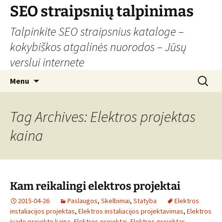
Skip
SEO straipsnių talpinimas
to
Talpinkite SEO straipsnius kataloge –
content
kokybiškos atgalinės nuorodos – Jūsų
verslui internete
Search
Menu
for:
Tag Archives: Elektros projektas
kaina
Kam reikalingi elektros projektai
2015-04-26
Paslaugos
,
Skelbimai
,
Statyba
Elektros
instaliacijos projektas
,
Elektros instaliacijos projektavimas
,
Elektros
ivado projekto kaina
,
Elektros projektai
,
Elektros projektas
,