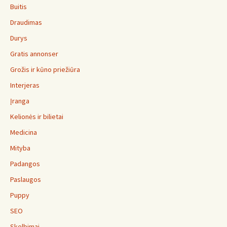
Buitis
Draudimas
Durys
Gratis annonser
Grožis ir kūno priežiūra
Interjeras
Įranga
Kelionės ir bilietai
Medicina
Mityba
Padangos
Paslaugos
Puppy
SEO
Skelbimai