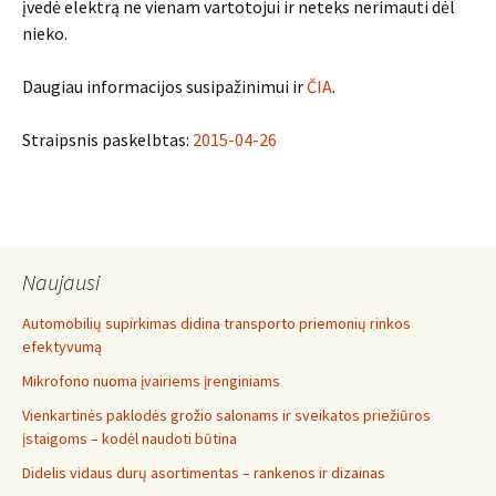
įvedė elektrą ne vienam vartotojui ir neteks nerimauti dėl
nieko.
Daugiau informacijos susipažinimui ir
ČIA
.
Straipsnis paskelbtas:
2015-04-26
Naujausi
Automobilių supirkimas didina transporto priemonių rinkos
efektyvumą
Mikrofono nuoma įvairiems įrenginiams
Vienkartinės paklodės grožio salonams ir sveikatos priežiūros
įstaigoms – kodėl naudoti būtina
Didelis vidaus durų asortimentas – rankenos ir dizainas