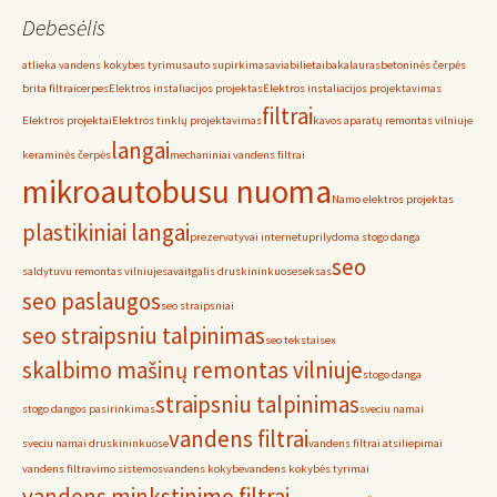
Debesėlis
atlieka vandens kokybes tyrimus
auto supirkimas
aviabilietai
bakalauras
betoninės čerpės
brita filtrai
cerpes
Elektros instaliacijos projektas
Elektros instaliacijos projektavimas
filtrai
Elektros projektai
Elektros tinklų projektavimas
kavos aparatų remontas vilniuje
langai
keraminės čerpės
mechaniniai vandens filtrai
mikroautobusu nuoma
Namo elektros projektas
plastikiniai langai
prezervatyvai internetu
prilydoma stogo danga
seo
saldytuvu remontas vilniuje
savaitgalis druskininkuose
seksas
seo paslaugos
seo straipsniai
seo straipsniu talpinimas
seo tekstai
sex
skalbimo mašinų remontas vilniuje
stogo danga
straipsniu talpinimas
stogo dangos pasirinkimas
sveciu namai
vandens filtrai
sveciu namai druskininkuose
vandens filtrai atsiliepimai
vandens filtravimo sistemos
vandens kokybe
vandens kokybės tyrimai
vandens minkstinimo filtrai