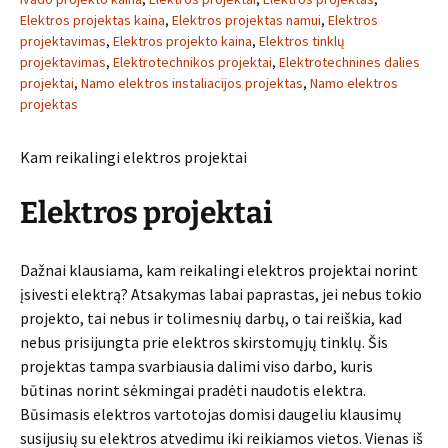
Elektros projektas kaina
,
Elektros projektas namui
,
Elektros
projektavimas
,
Elektros projekto kaina
,
Elektros tinklų
projektavimas
,
Elektrotechnikos projektai
,
Elektrotechnines dalies
projektai
,
Namo elektros instaliacijos projektas
,
Namo elektros
projektas
Kam reikalingi elektros projektai
Elektros projektai
Dažnai klausiama, kam reikalingi elektros projektai norint
įsivesti elektrą? Atsakymas labai paprastas, jei nebus tokio
projekto, tai nebus ir tolimesnių darbų, o tai reiškia, kad
nebus prisijungta prie elektros skirstomųjų tinklų. Šis
projektas tampa svarbiausia dalimi viso darbo, kuris
būtinas norint sėkmingai pradėti naudotis elektra.
Būsimasis elektros vartotojas domisi daugeliu klausimų
susijusių su elektros atvedimu iki reikiamos vietos. Vienas iš