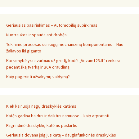
Geriausias pasirinkimas – Automobilių supirkimas
Nuotraukos ir spauda ant drobės
Tekinimo procesas sunkiųjų mechanizmų komponentams – Nuo
žaliavos iki giganto
Kai ramybė yra svarbiau už greitį, kodėl „Vezam123.lt“ renkasi
pedantišką tvarką ir BCA draudimą
Kaip pagerinti užsakymų valdymą?
Kiek kainuoja nagų draskyklės katėms
Katės gadina baldus ir daiktus namuose – kaip atpratinti
Pagrindinė draskyklių katėms paskirtis
Geriausia dovana įsigijus katę – daugiafunkcinės draskyklės