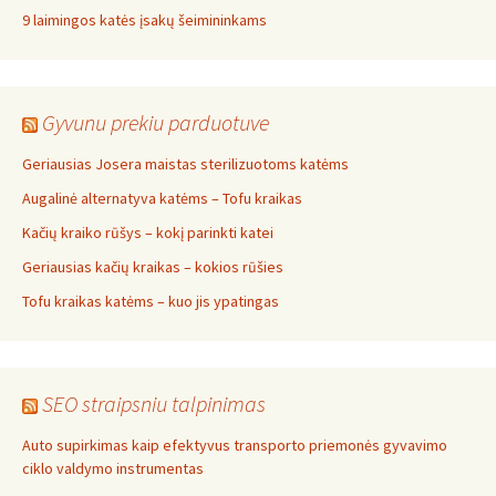
9 laimingos katės įsakų šeimininkams
Gyvunu prekiu parduotuve
Geriausias Josera maistas sterilizuotoms katėms
Augalinė alternatyva katėms – Tofu kraikas
Kačių kraiko rūšys – kokį parinkti katei
Geriausias kačių kraikas – kokios rūšies
Tofu kraikas katėms – kuo jis ypatingas
SEO straipsniu talpinimas
Auto supirkimas kaip efektyvus transporto priemonės gyvavimo
ciklo valdymo instrumentas