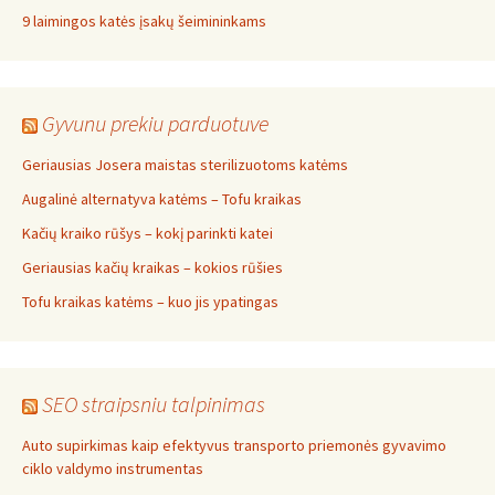
9 laimingos katės įsakų šeimininkams
Gyvunu prekiu parduotuve
Geriausias Josera maistas sterilizuotoms katėms
Augalinė alternatyva katėms – Tofu kraikas
Kačių kraiko rūšys – kokį parinkti katei
Geriausias kačių kraikas – kokios rūšies
Tofu kraikas katėms – kuo jis ypatingas
SEO straipsniu talpinimas
Auto supirkimas kaip efektyvus transporto priemonės gyvavimo
ciklo valdymo instrumentas