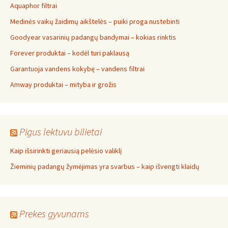
Aquaphor filtrai
Medinės vaikų žaidimų aikštelės – puiki proga nustebinti
Goodyear vasarinių padangų bandymai – kokias rinktis
Forever produktai – kodėl turi paklausą
Garantuoja vandens kokybę – vandens filtrai
Amway produktai – mityba ir grožis
Pigus lektuvu bilietai
Kaip išsirinkti geriausią pelėsio valiklį
Žieminių padangų žymėjimas yra svarbus – kaip išvengti klaidų
Prekes gyvunams