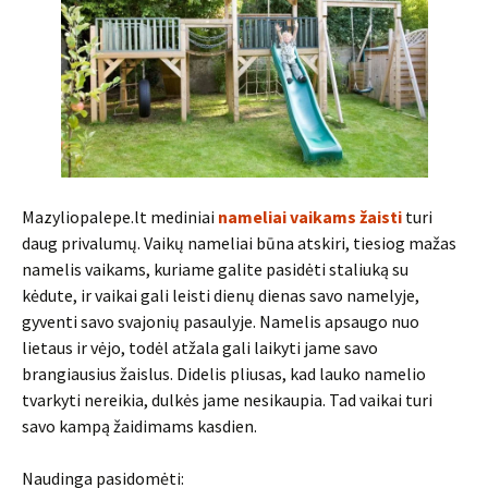
Mazyliopalepe.lt mediniai
nameliai vaikams žaisti
turi
daug privalumų. Vaikų nameliai būna atskiri, tiesiog mažas
namelis vaikams, kuriame galite pasidėti staliuką su
kėdute, ir vaikai gali leisti dienų dienas savo namelyje,
gyventi savo svajonių pasaulyje. Namelis apsaugo nuo
lietaus ir vėjo, todėl atžala gali laikyti jame savo
brangiausius žaislus. Didelis pliusas, kad lauko namelio
tvarkyti nereikia, dulkės jame nesikaupia. Tad vaikai turi
savo kampą žaidimams kasdien.
Naudinga pasidomėti: