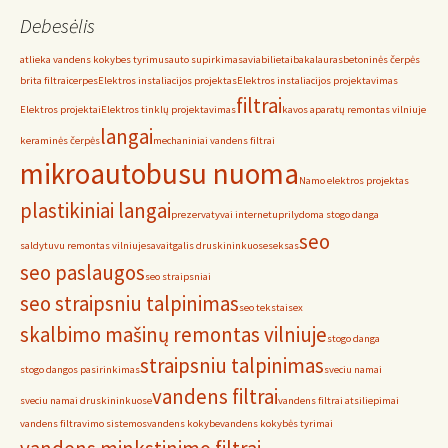
Debesėlis
atlieka vandens kokybes tyrimus
auto supirkimas
aviabilietai
bakalauras
betoninės čerpės
brita filtrai
cerpes
Elektros instaliacijos projektas
Elektros instaliacijos projektavimas
filtrai
Elektros projektai
Elektros tinklų projektavimas
kavos aparatų remontas vilniuje
langai
keraminės čerpės
mechaniniai vandens filtrai
mikroautobusu nuoma
Namo elektros projektas
plastikiniai langai
prezervatyvai internetu
prilydoma stogo danga
seo
saldytuvu remontas vilniuje
savaitgalis druskininkuose
seksas
seo paslaugos
seo straipsniai
seo straipsniu talpinimas
seo tekstai
sex
skalbimo mašinų remontas vilniuje
stogo danga
straipsniu talpinimas
stogo dangos pasirinkimas
sveciu namai
vandens filtrai
sveciu namai druskininkuose
vandens filtrai atsiliepimai
vandens filtravimo sistemos
vandens kokybe
vandens kokybės tyrimai