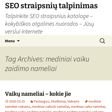
Skip
SEO straipsnių talpinimas
to
Talpinkite SEO straipsnius kataloge –
content
kokybiškos atgalinės nuorodos – Jūsų
verslui internete
Search
Menu
for:
Tag Archives: mediniai vaiku
zaidimo nameliai
Vaikų nameliai – kokie jie
2020-10-25
Paslaugos
,
Skelbimai
,
Vaikams
mediniai
nameliai vaikams
,
mediniai vaikiski nameliai
,
mediniai vaiku nameliai
,
mediniai vaiku zaidimo nameliai
,
mediniai zaidimu nameliai vaikams
,