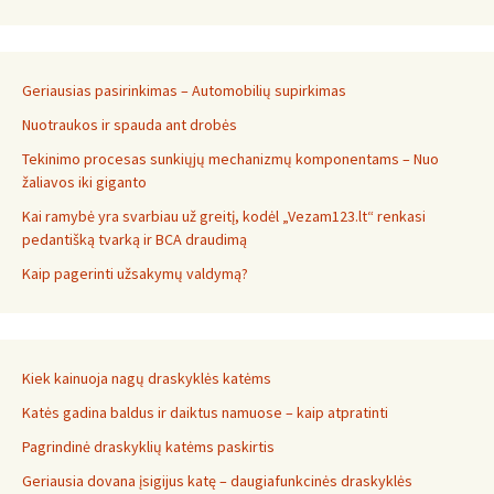
Geriausias pasirinkimas – Automobilių supirkimas
Nuotraukos ir spauda ant drobės
Tekinimo procesas sunkiųjų mechanizmų komponentams – Nuo
žaliavos iki giganto
Kai ramybė yra svarbiau už greitį, kodėl „Vezam123.lt“ renkasi
pedantišką tvarką ir BCA draudimą
Kaip pagerinti užsakymų valdymą?
Kiek kainuoja nagų draskyklės katėms
Katės gadina baldus ir daiktus namuose – kaip atpratinti
Pagrindinė draskyklių katėms paskirtis
Geriausia dovana įsigijus katę – daugiafunkcinės draskyklės