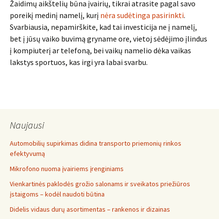
Žaidimų aikštelių būna įvairių, tikrai atrasite pagal savo
poreikį medinį namelį, kurį
nėra sudėtinga pasirinkti
.
Svarbiausia, nepamirškite, kad tai investicija ne į namelį,
bet į jūsų vaiko buvimą gryname ore, vietoj sėdėjimo įlindus
į kompiuterį ar telefoną, bei vaikų namelio dėka vaikas
lakstys sportuos, kas irgi yra labai svarbu.
Naujausi
Automobilių supirkimas didina transporto priemonių rinkos
efektyvumą
Mikrofono nuoma įvairiems įrenginiams
Vienkartinės paklodės grožio salonams ir sveikatos priežiūros
įstaigoms – kodėl naudoti būtina
Didelis vidaus durų asortimentas – rankenos ir dizainas