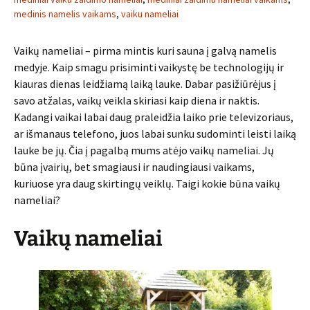
medinis namelis vaikams
,
vaiku nameliai
Vaikų nameliai – pirma mintis kuri sauna į galvą namelis
medyje. Kaip smagu prisiminti vaikystę be technologijų ir
kiauras dienas leidžiamą laiką lauke. Dabar pasižiūrėjus į
savo atžalas, vaikų veikla skiriasi kaip diena ir naktis.
Kadangi vaikai labai daug praleidžia laiko prie televizoriaus,
ar išmanaus telefono, juos labai sunku sudominti leisti laiką
lauke be jų. Čia į pagalbą mums atėjo vaikų nameliai. Jų
būna įvairių, bet smagiausi ir naudingiausi vaikams,
kuriuose yra daug skirtingų veiklų. Taigi kokie būna vaikų
nameliai?
Vaikų nameliai