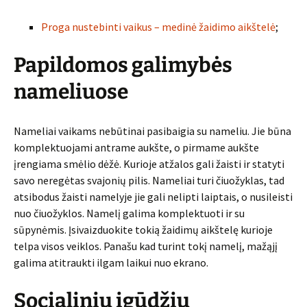
Proga nustebinti vaikus – medinė žaidimo aikštelė
;
Papildomos galimybės
nameliuose
Nameliai vaikams nebūtinai pasibaigia su nameliu. Jie būna
komplektuojami antrame aukšte, o pirmame aukšte
įrengiama smėlio dėžė. Kurioje atžalos gali žaisti ir statyti
savo neregėtas svajonių pilis. Nameliai turi čiuožyklas, tad
atsibodus žaisti namelyje jie gali nelipti laiptais, o nusileisti
nuo čiuožyklos. Namelį galima komplektuoti ir su
sūpynėmis. Įsivaizduokite tokią žaidimų aikštelę kurioje
telpa visos veiklos. Panašu kad turint tokį namelį, mažąjį
galima atitraukti ilgam laikui nuo ekrano.
Socialinių įgūdžių