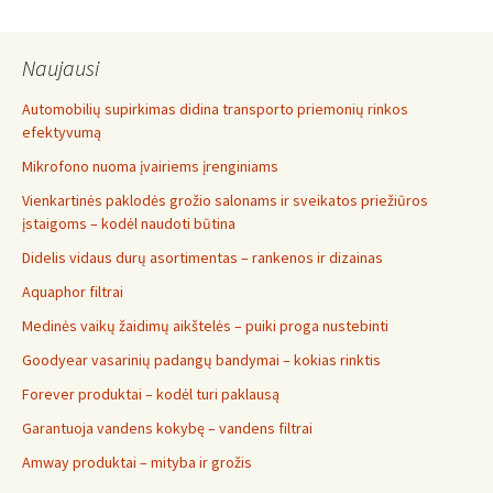
Naujausi
Automobilių supirkimas didina transporto priemonių rinkos
efektyvumą
Mikrofono nuoma įvairiems įrenginiams
Vienkartinės paklodės grožio salonams ir sveikatos priežiūros
įstaigoms – kodėl naudoti būtina
Didelis vidaus durų asortimentas – rankenos ir dizainas
Aquaphor filtrai
Medinės vaikų žaidimų aikštelės – puiki proga nustebinti
Goodyear vasarinių padangų bandymai – kokias rinktis
Forever produktai – kodėl turi paklausą
Garantuoja vandens kokybę – vandens filtrai
Amway produktai – mityba ir grožis