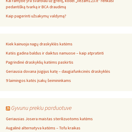
Kai ramybė yra svarbiau už greitį, kodėl „Vezam123.lt“ renkasi
pedantišką tvarką ir BCA draudimą
Kaip pagerinti užsakymų valdymą?
Kiek kainuoja nagų draskyklės katėms
Katės gadina baldus ir daiktus namuose – kaip atpratinti
Pagrindinė draskyklių katėms paskirtis
Geriausia dovana įsigijus katę – daugiafunkcinės draskyklės
9 laimingos katės įsakų šeimininkams
Gyvunu prekiu parduotuve
Geriausias Josera maistas sterilizuotoms katėms
Augalinė alternatyva katėms – Tofu kraikas