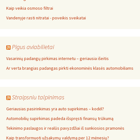
Kaip veikia osmoso filtrai
Vandenyje rasti nitratai - poveikis sveikatai
Pigus aviabilietai
Vasarinių padangų pirkimas internetu – geriausia išeitis
Ar verta brangias padangas pirkti ekonominės klasės automobiliams
Straipsniu talpinimas
Geriausias pasirinkimas yra auto supirkimas – kodėl?
Automobilių supirkimas padeda išspręsti finansų trūkumą
Tekinimo paslaugos ir realūs pavyzdžiai iš sunkiosios pramonės
Kaip transformuoti užsakymų valdymą per 12 mėnesių?