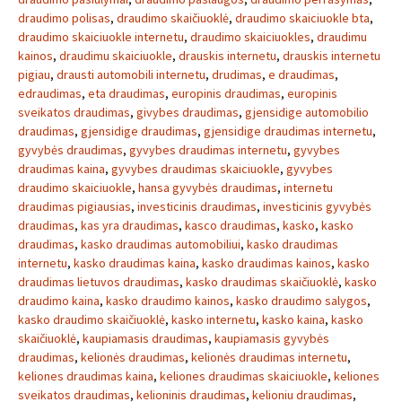
draudimo polisas
,
draudimo skaičiuoklė
,
draudimo skaiciuokle bta
,
draudimo skaiciuokle internetu
,
draudimo skaiciuokles
,
draudimu
kainos
,
draudimu skaiciuokle
,
drauskis internetu
,
drauskis internetu
pigiau
,
drausti automobili internetu
,
drudimas
,
e draudimas
,
edraudimas
,
eta draudimas
,
europinis draudimas
,
europinis
sveikatos draudimas
,
givybes draudimas
,
gjensidige automobilio
draudimas
,
gjensidige draudimas
,
gjensidige draudimas internetu
,
gyvybės draudimas
,
gyvybes draudimas internetu
,
gyvybes
draudimas kaina
,
gyvybes draudimas skaiciuokle
,
gyvybes
draudimo skaiciuokle
,
hansa gyvybės draudimas
,
internetu
draudimas pigiausias
,
investicinis draudimas
,
investicinis gyvybės
draudimas
,
kas yra draudimas
,
kasco draudimas
,
kasko
,
kasko
draudimas
,
kasko draudimas automobiliui
,
kasko draudimas
internetu
,
kasko draudimas kaina
,
kasko draudimas kainos
,
kasko
draudimas lietuvos draudimas
,
kasko draudimas skaičiuoklė
,
kasko
draudimo kaina
,
kasko draudimo kainos
,
kasko draudimo salygos
,
kasko draudimo skaičiuoklė
,
kasko internetu
,
kasko kaina
,
kasko
skaičiuoklė
,
kaupiamasis draudimas
,
kaupiamasis gyvybės
draudimas
,
kelionės draudimas
,
kelionės draudimas internetu
,
keliones draudimas kaina
,
keliones draudimas skaiciuokle
,
keliones
sveikatos draudimas
,
kelioninis draudimas
,
kelioniu draudimas
,