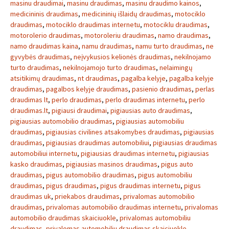
masinu draudimai
,
masinu draudimas
,
masinu draudimo kainos
,
medicininis draudimas
,
medicininių išlaidų draudimas
,
motociklo
draudimas
,
motociklo draudimas internetu
,
motociklu draudimas
,
motorolerio draudimas
,
motoroleriu draudimas
,
namo draudimas
,
namo draudimas kaina
,
namu draudimas
,
namu turto draudimas
,
ne
gyvybės draudimas
,
neįvykusios kelionės draudimas
,
nekilnojamo
turto draudimas
,
nekilnojamojo turto draudimas
,
nelaimingų
atsitikimų draudimas
,
nt draudimas
,
pagalba kelyje
,
pagalba kelyje
draudimas
,
pagalbos kelyje draudimas
,
pasienio draudimas
,
perlas
draudimas lt
,
perlo draudimas
,
perlo draudimas internetu
,
perlo
draudimas.lt
,
pigiausi draudimai
,
pigiausias auto draudimas
,
pigiausias automobilio draudimas
,
pigiausias automobiliu
draudimas
,
pigiausias civilines atsakomybes draudimas
,
pigiausias
draudimas
,
pigiausias draudimas automobiliui
,
pigiausias draudimas
automobiliui internetu
,
pigiausias draudimas internetu
,
pigiausias
kasko draudimas
,
pigiausias masinos draudimas
,
pigus auto
draudimas
,
pigus automobilio draudimas
,
pigus automobiliu
draudimas
,
pigus draudimas
,
pigus draudimas internetu
,
pigus
draudimas uk
,
priekabos draudimas
,
privalomas automobilio
draudimas
,
privalomas automobilio draudimas internetu
,
privalomas
automobilio draudimas skaiciuokle
,
privalomas automobiliu
draudimas
,
privalomas automobiliu draudimas skaiciuokle
,