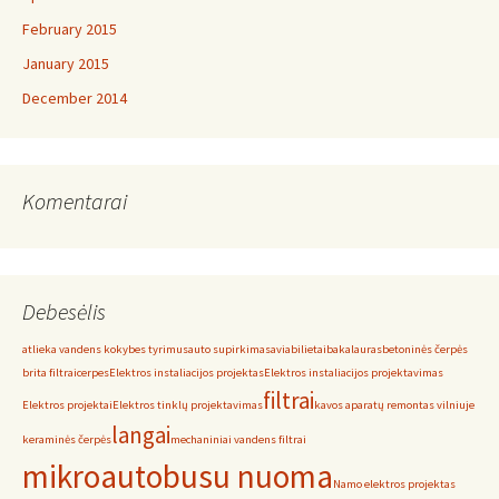
February 2015
January 2015
December 2014
Komentarai
Debesėlis
atlieka vandens kokybes tyrimus
auto supirkimas
aviabilietai
bakalauras
betoninės čerpės
brita filtrai
cerpes
Elektros instaliacijos projektas
Elektros instaliacijos projektavimas
filtrai
Elektros projektai
Elektros tinklų projektavimas
kavos aparatų remontas vilniuje
langai
keraminės čerpės
mechaniniai vandens filtrai
mikroautobusu nuoma
Namo elektros projektas