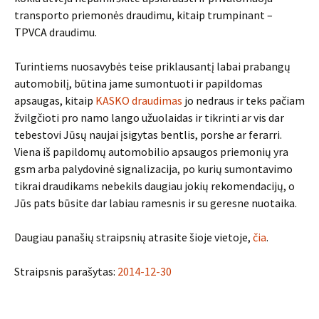
transporto priemonės draudimu, kitaip trumpinant –
TPVCA draudimu.
Turintiems nuosavybės teise priklausantį labai prabangų
automobilį, būtina jame sumontuoti ir papildomas
apsaugas, kitaip
KASKO draudimas
jo nedraus ir teks pačiam
žvilgčioti pro namo lango užuolaidas ir tikrinti ar vis dar
tebestovi Jūsų naujai įsigytas bentlis, porshe ar ferarri.
Viena iš papildomų automobilio apsaugos priemonių yra
gsm arba palydovinė signalizacija, po kurių sumontavimo
tikrai draudikams nebekils daugiau jokių rekomendacijų, o
Jūs pats būsite dar labiau ramesnis ir su geresne nuotaika.
Daugiau panašių straipsnių atrasite šioje vietoje,
čia
.
Straipsnis parašytas:
2014-12-30