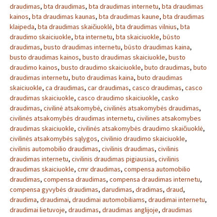
draudimas
,
bta draudimas
,
bta draudimas internetu
,
bta draudimas
kainos
,
bta draudimas kaunas
,
bta draudimas kaune
,
bta draudimas
klaipeda
,
bta draudimas skaičiuoklė
,
bta draudimas vilnius
,
bta
draudimo skaiciuokle
,
bta internetu
,
bta skaiciuokle
,
būsto
draudimas
,
busto draudimas internetu
,
būsto draudimas kaina
,
busto draudimas kainos
,
busto draudimas skaiciuokle
,
busto
draudimo kainos
,
busto draudimo skaiciuokle
,
buto draudimas
,
buto
draudimas internetu
,
buto draudimas kaina
,
buto draudimas
skaiciuokle
,
ca draudimas
,
car draudimas
,
casco draudimas
,
casco
draudimas skaiciuokle
,
casco draudimo skaiciuokle
,
casko
draudimas
,
civilinė atsakomybė
,
civilinės atsakomybės draudimas
,
civilinės atsakomybės draudimas internetu
,
civilines atsakomybes
draudimas skaiciuokle
,
civilinės atsakomybės draudimo skaičiuoklė
,
civilinės atsakomybės sąlygos
,
civilinio draudimo skaiciuokle
,
civilinis automobilio draudimas
,
civilinis draudimas
,
civilinis
draudimas internetu
,
civilinis draudimas pigiausias
,
civilinis
draudimas skaiciuokle
,
cmr draudimas
,
compensa automobilio
draudimas
,
compensa draudimas
,
compensa draudimas internetu
,
compensa gyvybės draudimas
,
darudimas
,
dradimas
,
draud
,
draudima
,
draudimai
,
draudimai automobiliams
,
draudimai internetu
,
draudimai lietuvoje
,
draudimas
,
draudimas anglijoje
,
draudimas