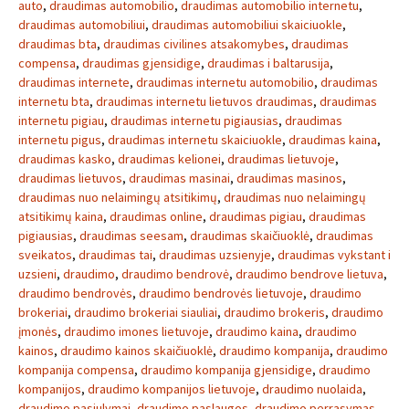
auto
,
draudimas automobilio
,
draudimas automobilio internetu
,
draudimas automobiliui
,
draudimas automobiliui skaiciuokle
,
draudimas bta
,
draudimas civilines atsakomybes
,
draudimas
compensa
,
draudimas gjensidige
,
draudimas i baltarusija
,
draudimas internete
,
draudimas internetu automobilio
,
draudimas
internetu bta
,
draudimas internetu lietuvos draudimas
,
draudimas
internetu pigiau
,
draudimas internetu pigiausias
,
draudimas
internetu pigus
,
draudimas internetu skaiciuokle
,
draudimas kaina
,
draudimas kasko
,
draudimas kelionei
,
draudimas lietuvoje
,
draudimas lietuvos
,
draudimas masinai
,
draudimas masinos
,
draudimas nuo nelaimingų atsitikimų
,
draudimas nuo nelaimingų
atsitikimų kaina
,
draudimas online
,
draudimas pigiau
,
draudimas
pigiausias
,
draudimas seesam
,
draudimas skaičiuoklė
,
draudimas
sveikatos
,
draudimas tai
,
draudimas uzsienyje
,
draudimas vykstant i
uzsieni
,
draudimo
,
draudimo bendrovė
,
draudimo bendrove lietuva
,
draudimo bendrovės
,
draudimo bendrovės lietuvoje
,
draudimo
brokeriai
,
draudimo brokeriai siauliai
,
draudimo brokeris
,
draudimo
įmonės
,
draudimo imones lietuvoje
,
draudimo kaina
,
draudimo
kainos
,
draudimo kainos skaičiuoklė
,
draudimo kompanija
,
draudimo
kompanija compensa
,
draudimo kompanija gjensidige
,
draudimo
kompanijos
,
draudimo kompanijos lietuvoje
,
draudimo nuolaida
,
draudimo pasiulymai
,
draudimo paslaugos
,
draudimo perrasymas
,