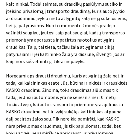
kaltininkai. Todėl seimas, su draudikų pasiūlymu sutiko ir
įteisino privalomąjį transporto draudimą, kuris auto įvykio
ar draudiminio įvykio metu atlygintų žalą ne ją sukėlusiems,
bet ją patyrusiems. Nuo to momento žmonės pradėjo
važinėti saugiau, jautėsi taip pat saugiai, kad jų transporto
priemonė yra apdrausta ir patirtus nuotolius atlygins
draudikas. Taip, tai tiesa, tačiau žala atlyginama tik ją
patyrusiam ir jei kaltininko žala yra didžiulė, išvengti jos ar
kaip nors sušvelninti ją tikrai nepavyks.
Norėdami apsidrausti draudimu, kuris atlygintų žalą net ir
tada, kai kaltininkas esate Jūs, būtinai rinkitės ir drauskitės
KASKO draudimu. Žinoma, toks draudimas siūlomas tik
tada, jei Jūsų automobilis yra ne senesnis nei 10 metų.
Tokiu atveju, kai auto transporto priemonė yra apdrausta
KASKO draudimu, net ir įvykį sukėlęs kaltininkas atgauna
dalį patirtos žalos sau. Tik nereikia pamiršti, kad KASKO
nėra privalomas draudimas, jis tik papildomas, todėl bet
kokiu atveju nepamirškite apsidrausti ir privalomuoju