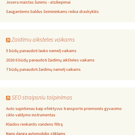
Josera maistas šunims - atsiliepimai
Saugantiems baldus šeimininkams reikia draskyklės
Zaidimu aiksteles vaikams
5 būdų panaudoti lauko namelį vaikams
2026 6 būdų panaudoti žaidimų aikšteles vaikams
7 būdų panaudoti žaidimų namelį vaikams
SEO straipsniu talpinimas
Auto supirkimas kaip efektyvus transporto priemonės gyvavimo
ciklo valdymo instrumentas
Klaidos renkantis vandens filtrą
Nano danga automobilio stiklams