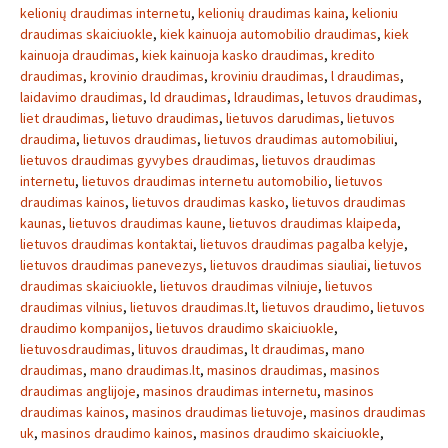
kelionių draudimas internetu
,
kelionių draudimas kaina
,
kelioniu
draudimas skaiciuokle
,
kiek kainuoja automobilio draudimas
,
kiek
kainuoja draudimas
,
kiek kainuoja kasko draudimas
,
kredito
draudimas
,
krovinio draudimas
,
kroviniu draudimas
,
l draudimas
,
laidavimo draudimas
,
ld draudimas
,
ldraudimas
,
letuvos draudimas
,
liet draudimas
,
lietuvo draudimas
,
lietuvos darudimas
,
lietuvos
draudima
,
lietuvos draudimas
,
lietuvos draudimas automobiliui
,
lietuvos draudimas gyvybes draudimas
,
lietuvos draudimas
internetu
,
lietuvos draudimas internetu automobilio
,
lietuvos
draudimas kainos
,
lietuvos draudimas kasko
,
lietuvos draudimas
kaunas
,
lietuvos draudimas kaune
,
lietuvos draudimas klaipeda
,
lietuvos draudimas kontaktai
,
lietuvos draudimas pagalba kelyje
,
lietuvos draudimas panevezys
,
lietuvos draudimas siauliai
,
lietuvos
draudimas skaiciuokle
,
lietuvos draudimas vilniuje
,
lietuvos
draudimas vilnius
,
lietuvos draudimas.lt
,
lietuvos draudimo
,
lietuvos
draudimo kompanijos
,
lietuvos draudimo skaiciuokle
,
lietuvosdraudimas
,
lituvos draudimas
,
lt draudimas
,
mano
draudimas
,
mano draudimas.lt
,
masinos draudimas
,
masinos
draudimas anglijoje
,
masinos draudimas internetu
,
masinos
draudimas kainos
,
masinos draudimas lietuvoje
,
masinos draudimas
uk
,
masinos draudimo kainos
,
masinos draudimo skaiciuokle
,