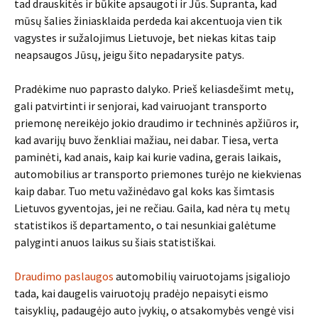
tad drauskitės ir būkite apsaugoti ir Jūs. Supranta, kad
mūsų šalies žiniasklaida perdeda kai akcentuoja vien tik
vagystes ir sužalojimus Lietuvoje, bet niekas kitas taip
neapsaugos Jūsų, jeigu šito nepadarysite patys.
Pradėkime nuo paprasto dalyko. Prieš keliasdešimt metų,
gali patvirtinti ir senjorai, kad vairuojant transporto
priemonę nereikėjo jokio draudimo ir techninės apžiūros ir,
kad avarijų buvo ženkliai mažiau, nei dabar. Tiesa, verta
paminėti, kad anais, kaip kai kurie vadina, gerais laikais,
automobilius ar transporto priemones turėjo ne kiekvienas
kaip dabar. Tuo metu važinėdavo gal koks kas šimtasis
Lietuvos gyventojas, jei ne rečiau. Gaila, kad nėra tų metų
statistikos iš departamento, o tai nesunkiai galėtume
palyginti anuos laikus su šiais statistiškai.
Draudimo paslaugos
automobilių vairuotojams įsigaliojo
tada, kai daugelis vairuotojų pradėjo nepaisyti eismo
taisyklių, padaugėjo auto įvykių, o atsakomybės vengė visi