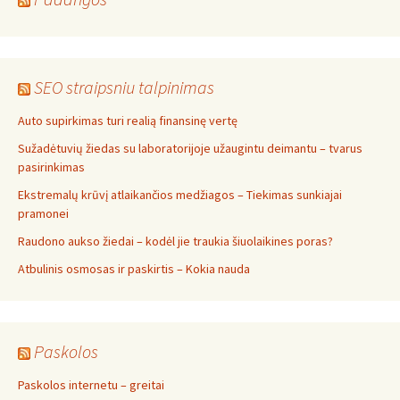
SEO straipsniu talpinimas
Auto supirkimas turi realią finansinę vertę
Sužadėtuvių žiedas su laboratorijoje užaugintu deimantu – tvarus
pasirinkimas
Ekstremalų krūvį atlaikančios medžiagos – Tiekimas sunkiajai
pramonei
Raudono aukso žiedai – kodėl jie traukia šiuolaikines poras?
Atbulinis osmosas ir paskirtis – Kokia nauda
Paskolos
Paskolos internetu – greitai