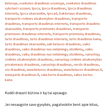
lietuvoje
,
sveikatos draudimas uzsienyje
,
sveikatos draudimas
vykstant i uzsieni
,
tpvca
,
tpvca draudimas
,
tpvca draudimas
internetu
,
tpvca skaiciuokle
,
tpvcad
,
traktoriaus draudimas
,
transporto civilines atsakomybes draudimas
,
transporto
draudimas
,
transporto draudimas internetu
,
transporto draudimo
skaiciuokle
,
transporto priemones draudimas
,
transporto
priemones draudimas internetu
,
transporto priemonių draudimas
,
turto draudimas
,
turto draudimas internetu
,
turto draudimas kaina
,
turto draudimas skaiciuokle
,
uab lietuvos draudimas
,
vaiko
draudimas
,
vaiko draudimas nuo nelaimingų atsitikimų
,
vaiku
draudimas
,
vaikų draudimas nuo nelaimingų atsitikimų
,
vairuotojų
civilinės atsakomybės draudimas
,
vairuotojų civilinės atsakomybės
privalomasis draudimas
,
vairuotoju draudimas
,
verslo draudimas
,
visi draudimai
,
www.lietuvos draudimas
,
www.lietuvos draudimas.lt
,
www.perlo draudimas.lt
,
zalia korta draudimas
,
zalios kortos
kaina
Kodėl drausti būtina ir ką tai apsaugo
Jei nesaugote savo gyvybės, pagalvokite bent apie kitus,