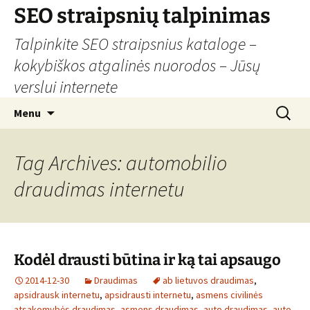
Skip
SEO straipsnių talpinimas
to
Talpinkite SEO straipsnius kataloge –
content
kokybiškos atgalinės nuorodos – Jūsų
verslui internete
Search
Menu
for:
Tag Archives: automobilio
draudimas internetu
Kodėl drausti būtina ir ką tai apsaugo
2014-12-30
Draudimas
ab lietuvos draudimas
,
apsidrausk internetu
,
apsidrausti internetu
,
asmens civilinės
atsakomybės draudimas
,
asmens draudimas
,
auto draudimas
,
auto