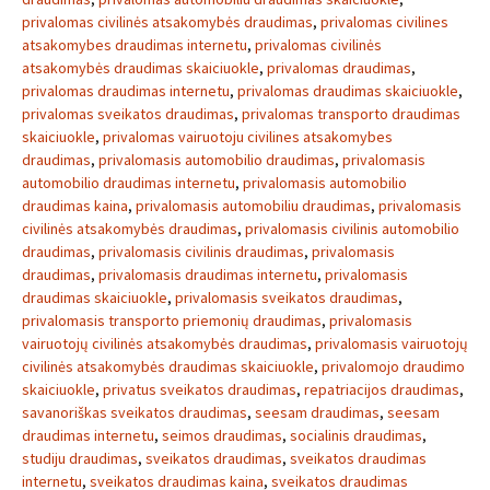
privalomas civilinės atsakomybės draudimas
,
privalomas civilines
atsakomybes draudimas internetu
,
privalomas civilinės
atsakomybės draudimas skaiciuokle
,
privalomas draudimas
,
privalomas draudimas internetu
,
privalomas draudimas skaiciuokle
,
privalomas sveikatos draudimas
,
privalomas transporto draudimas
skaiciuokle
,
privalomas vairuotoju civilines atsakomybes
draudimas
,
privalomasis automobilio draudimas
,
privalomasis
automobilio draudimas internetu
,
privalomasis automobilio
draudimas kaina
,
privalomasis automobiliu draudimas
,
privalomasis
civilinės atsakomybės draudimas
,
privalomasis civilinis automobilio
draudimas
,
privalomasis civilinis draudimas
,
privalomasis
draudimas
,
privalomasis draudimas internetu
,
privalomasis
draudimas skaiciuokle
,
privalomasis sveikatos draudimas
,
privalomasis transporto priemonių draudimas
,
privalomasis
vairuotojų civilinės atsakomybės draudimas
,
privalomasis vairuotojų
civilinės atsakomybės draudimas skaiciuokle
,
privalomojo draudimo
skaiciuokle
,
privatus sveikatos draudimas
,
repatriacijos draudimas
,
savanoriškas sveikatos draudimas
,
seesam draudimas
,
seesam
draudimas internetu
,
seimos draudimas
,
socialinis draudimas
,
studiju draudimas
,
sveikatos draudimas
,
sveikatos draudimas
internetu
,
sveikatos draudimas kaina
,
sveikatos draudimas