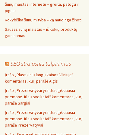
Šunų maistas internetu – greita, patogu ir
pigiau
Kokybiška šunų mityba – ką naudinga žinoti
Sausas šunų maistas – iš kokių produktų
gaminamas
SEO straipsniu talpinimas
Įrašo „Plastikinių langų kainos Vilniuje“
komentaras, kurį parašė Algis
Įrašo „Prezervatyvai yra draugiškiausia
priemonė Jūsų sveikatai“ komentaras, kurį
parašė Sargiai
Įrašo „Prezervatyvai yra draugiškiausia
priemonė Jūsų sveikatai“ komentaras, kurį
parašė Prezervatyvai
Įrašo „Svarbi informacija apie vairavimo