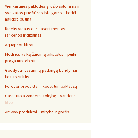
Vienkartinės paklodės grožio salonams ir
sveikatos priežiūros įstaigoms – kodėl
naudoti būtina
Didelis vidaus durų asortimentas –
rankenos ir dizainas
Aquaphor filtrai
Medinės vaikų žaidimų aikštelės – puiki
proga nustebinti
Goodyear vasarinių padangų bandymai –
kokias rinktis
Forever produktai – kodėl turi paklausą
Garantuoja vandens kokybę – vandens
filtrai
Amway produktai – mityba ir grožis