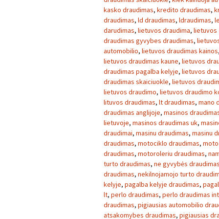
kasko draudimas
,
kredito draudimas
,
k
draudimas
,
ld draudimas
,
ldraudimas
,
l
darudimas
,
lietuvos draudima
,
lietuvos
draudimas gyvybes draudimas
,
lietuvo
automobilio
,
lietuvos draudimas kainos
lietuvos draudimas kaune
,
lietuvos dra
draudimas pagalba kelyje
,
lietuvos dr
draudimas skaiciuokle
,
lietuvos draudim
lietuvos draudimo
,
lietuvos draudimo 
lituvos draudimas
,
lt draudimas
,
mano 
draudimas anglijoje
,
masinos draudimas
lietuvoje
,
masinos draudimas uk
,
masin
draudimai
,
masinu draudimas
,
masinu d
draudimas
,
motociklo draudimas
,
motoc
draudimas
,
motoroleriu draudimas
,
nam
turto draudimas
,
ne gyvybės draudima
draudimas
,
nekilnojamojo turto draudi
kelyje
,
pagalba kelyje draudimas
,
pagal
lt
,
perlo draudimas
,
perlo draudimas in
draudimas
,
pigiausias automobilio dra
atsakomybes draudimas
,
pigiausias d