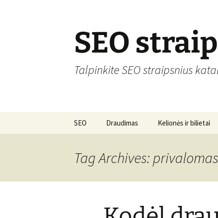
Skip
to
content
SEO strai
Talpinkite SEO straipsnius kata
SEO
Draudimas
Kelionės ir bilietai
Tag Archives: privaloma
Kodėl drau