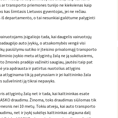
us ar transporto priemones turėjo ne kiekvienas kaip
 kas šimtasis Lietuvos gyventojas, jei ne rečiau.
s iš departamento, o tai nesunkiai galėtume palyginti
iruotojams įsigaliojo tada, kai daugelis vairuotojų
 padaugėjo auto įvykių, o atsakomybės vengė visi
ikų pasiūlymu sutiko ir įteisino privalomąjį transporto
diminio įvykio metu atlygintų žalą ne ją sukėlusiems,
o žmonės pradėjo važinėti saugiau, jautėsi taip pat
ė yra apdrausta ir patirtus nuotolius atlygins
ala atlyginama tik ją patyrusiam ir jei kaltininko žala
rs sušvelninti ją tikrai nepavyks.
s atlygintų žalą net ir tada, kai kaltininkas esate
s KASKO draudimu. Žinoma, toks draudimas siūlomas tik
enesnis nei 10 metų. Tokiu atveju, kai auto transporto
imu, net ir įvykį sukėlęs kaltininkas atgauna dalį