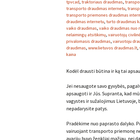
tpvcad
,
traktoriaus draudimas
,
transpo
transporto draudimas internetu
,
transp
transporto priemones draudimas inter
draudimas internetu
,
turto draudimas k
vaiko draudimas
,
vaiko draudimas nuo n
nelaimingų atsitikimų
,
vairuotojų civil
privalomasis draudimas
,
vairuotoju dr
draudimas
,
www.lietuvos draudimas.lt
,
kaina
Kodėl drausti būtina ir ką tai apsa
Jei nesaugote savo gyvybės, pagalvo
apsaugoti ir Jūs. Supranta, kad mūs
vagystes ir sužalojimus Lietuvoje, 
nepadarysite patys.
Pradėkime nuo paprasto dalyko. Prie
vairuojant transporto priemonę ner
avarijų buvo ženkliai mažiau, nei da