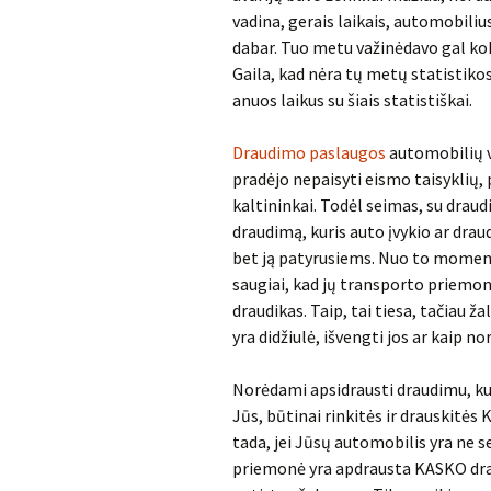
vadina, gerais laikais, automobili
dabar. Tuo metu važinėdavo gal koks
Gaila, kad nėra tų metų statistiko
anuos laikus su šiais statistiškai.
Draudimo paslaugos
automobilių va
pradėjo nepaisyti eismo taisyklių,
kaltininkai. Todėl seimas, su draud
draudimą, kuris auto įvykio ar drau
bet ją patyrusiems. Nuo to moment
saugiai, kad jų transporto priemon
draudikas. Taip, tai tiesa, tačiau ž
yra didžiulė, išvengti jos ar kaip no
Norėdami apsidrausti draudimu, kuri
Jūs, būtinai rinkitės ir drauskitė
tada, jei Jūsų automobilis yra ne s
priemonė yra apdrausta KASKO draud