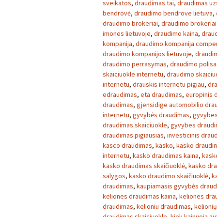
sveikatos
,
draudimas tai
,
draudimas uz
bendrovė
,
draudimo bendrove lietuva
,
draudimo brokeriai
,
draudimo brokeriai 
imones lietuvoje
,
draudimo kaina
,
drau
kompanija
,
draudimo kompanija compe
draudimo kompanijos lietuvoje
,
draudi
draudimo perrasymas
,
draudimo polisa
skaiciuokle internetu
,
draudimo skaiciu
internetu
,
drauskis internetu pigiau
,
dra
edraudimas
,
eta draudimas
,
europinis 
draudimas
,
gjensidige automobilio dra
internetu
,
gyvybės draudimas
,
gyvybes
draudimas skaiciuokle
,
gyvybes draudi
draudimas pigiausias
,
investicinis drau
kasco draudimas
,
kasko
,
kasko draudi
internetu
,
kasko draudimas kaina
,
kask
kasko draudimas skaičiuoklė
,
kasko dra
salygos
,
kasko draudimo skaičiuoklė
,
k
draudimas
,
kaupiamasis gyvybės drau
keliones draudimas kaina
,
keliones dra
draudimas
,
kelioniu draudimas
,
kelioni
draudimas skaiciuokle
,
kiek kainuoja a