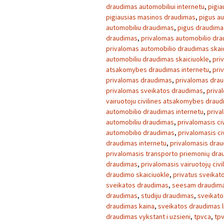
draudimas automobiliui internetu
,
pigia
pigiausias masinos draudimas
,
pigus a
automobiliu draudimas
,
pigus draudima
draudimas
,
privalomas automobilio dr
privalomas automobilio draudimas skai
automobiliu draudimas skaiciuokle
,
pri
atsakomybes draudimas internetu
,
pri
privalomas draudimas
,
privalomas drau
privalomas sveikatos draudimas
,
priva
vairuotoju civilines atsakomybes drau
automobilio draudimas internetu
,
priva
automobiliu draudimas
,
privalomasis c
automobilio draudimas
,
privalomasis ci
draudimas internetu
,
privalomasis drau
privalomasis transporto priemonių dra
draudimas
,
privalomasis vairuotojų civ
draudimo skaiciuokle
,
privatus sveikat
sveikatos draudimas
,
seesam draudim
draudimas
,
studiju draudimas
,
sveikato
draudimas kaina
,
sveikatos draudimas l
draudimas vykstant i uzsieni
,
tpvca
,
tp