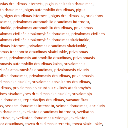
usias draudimas internetu
,
pigiausias kasko draudimas
,
uto draudimas
,
pigus automobilio draudimas
,
pigus
s
,
pigus draudimas internetu
,
pigus draudimas uk
,
priekabos
audimas
,
privalomas automobilio draudimas internetu
,
ciuokle
,
privalomas automobiliu draudimas
,
privalomas
valomas civilinės atsakomybės draudimas
,
privalomas civilines
valomas civilinės atsakomybės draudimas skaiciuokle
,
dimas internetu
,
privalomas draudimas skaiciuokle
,
lomas transporto draudimas skaiciuokle
,
privalomas
dimas
,
privalomasis automobilio draudimas
,
privalomasis
lomasis automobilio draudimas kaina
,
privalomasis
ivilinės atsakomybės draudimas
,
privalomasis civilinis
vilinis draudimas
,
privalomasis draudimas
,
privalomasis
dimas skaiciuokle
,
privalomasis sveikatos draudimas
,
udimas
,
privalomasis vairuotojų civilinės atsakomybės
ilinės atsakomybės draudimas skaiciuokle
,
privalomojo
os draudimas
,
repatriacijos draudimas
,
savanoriškas
as
,
seesam draudimas internetu
,
seimos draudimas
,
socialinis
s draudimas
,
sveikatos draudimas internetu
,
sveikatos
ietuvoje
,
sveikatos draudimas uzsienyje
,
sveikatos
vca draudimas
,
tpvca draudimas internetu
,
tpvca skaiciuokle
,