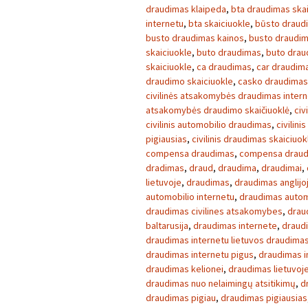
draudimas klaipeda
,
bta draudimas skai
internetu
,
bta skaiciuokle
,
būsto draud
busto draudimas kainos
,
busto draudim
skaiciuokle
,
buto draudimas
,
buto drau
skaiciuokle
,
ca draudimas
,
car draudim
draudimo skaiciuokle
,
casko draudimas
civilinės atsakomybės draudimas inter
atsakomybės draudimo skaičiuoklė
,
civ
civilinis automobilio draudimas
,
civilini
pigiausias
,
civilinis draudimas skaiciuok
compensa draudimas
,
compensa draud
dradimas
,
draud
,
draudima
,
draudimai
,
lietuvoje
,
draudimas
,
draudimas anglijo
automobilio internetu
,
draudimas autom
draudimas civilines atsakomybes
,
drau
baltarusija
,
draudimas internete
,
draudi
draudimas internetu lietuvos draudima
draudimas internetu pigus
,
draudimas i
draudimas kelionei
,
draudimas lietuvoj
draudimas nuo nelaimingų atsitikimų
,
d
draudimas pigiau
,
draudimas pigiausias