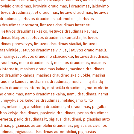
rovinio draudimas
,
kroviniu draudimas
,
l draudimas
,
laidavimo
etuvos draudimas
,
liet draudimas
,
lietuvo draudimas
,
lietuvos
 draudimas
,
lietuvos draudimas automobiliui
,
lietuvos
s draudimas internetu
,
lietuvos draudimas internetu
,
lietuvos draudimas kasko
,
lietuvos draudimas kaunas
,
udimas klaipeda
,
lietuvos draudimas kontaktai
,
lietuvos
audimas panevezys
,
lietuvos draudimas siauliai
,
lietuvos
as vilniuje
,
lietuvos draudimas vilnius
,
lietuvos draudimas.lt
,
kompanijos
,
lietuvos draudimo skaiciuokle
,
lietuvosdraudimas
,
draudimas
,
mano draudimas.lt
,
masinos draudimas
,
masinos
 internetu
,
masinos draudimas kainos
,
masinos draudimas
os draudimo kainos
,
masinos draudimo skaiciuokle
,
masinu
raudimo kainos
,
medicininis draudimas
,
medicininių išlaidų
iklo draudimas internetu
,
motociklu draudimas
,
motorolerio
o draudimas
,
namo draudimas kaina
,
namu draudimas
,
namu
s
,
neįvykusios kelionės draudimas
,
nekilnojamo turto
mas
,
nelaimingų atsitikimų draudimas
,
nt draudimas
,
pagalba
bos kelyje draudimas
,
pasienio draudimas
,
perlas draudimas
ternetu
,
perlo draudimas.lt
,
pigiausi draudimai
,
pigiausias auto
udimas
,
pigiausias automobiliu draudimas
,
pigiausias civilines
raudimas
,
pigiausias draudimas automobiliui
,
pigiausias