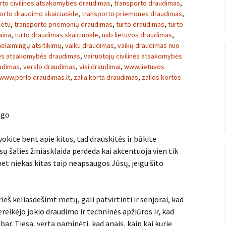
rto civilines atsakomybes draudimas
,
transporto draudimas
,
orto draudimo skaiciuokle
,
transporto priemones draudimas
,
netu
,
transporto priemonių draudimas
,
turto draudimas
,
turto
aina
,
turto draudimas skaiciuokle
,
uab lietuvos draudimas
,
elaimingų atsitikimų
,
vaiku draudimas
,
vaikų draudimas nuo
inės atsakomybės draudimas
,
vairuotojų civilinės atsakomybės
audimas
,
verslo draudimas
,
visi draudimai
,
www.lietuvos
www.perlo draudimas.lt
,
zalia korta draudimas
,
zalios kortos
ugo
kite bent apie kitus, tad drauskitės ir būkite
ų šalies žiniasklaida perdeda kai akcentuoja vien tik
bet niekas kitas taip neapsaugos Jūsų, jeigu šito
š keliasdešimt metų, gali patvirtinti ir senjorai, kad
eikėjo jokio draudimo ir techninės apžiūros ir, kad
bar. Tiesa, verta paminėti, kad anais, kaip kai kurie