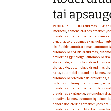
tai apsaug
2014-12-30
Draudimas
ab 
internetu
,
asmens civilinės atsakomyb
draudimas internetu
,
auto draudimas in
pigiau
,
auto draudimas skaiciuokle
,
aut
skaičiuoklė
,
autodraudimas
,
automobilia
automobilio civilinis draudimas
,
automob
draudimas gjensidige
,
automobilio dra
skaiciuokle
,
automobilio draudimas kai
skaiciuokle
,
automobilio draudimas uk
,
kaina
,
automobilio draudimo kainos
,
au
automobilio privalomasis draudimas
,
au
civilinės atsakomybės draudimas
,
autom
draudimas internetu
,
automobiliu draud
draudimas skaičiuoklė
,
automobiliu dra
draudimu kainos
,
automobilių kainos
,
b
bendrosios civilinės atsakomybės dra
draudimas internetu
,
bta draudimas ka