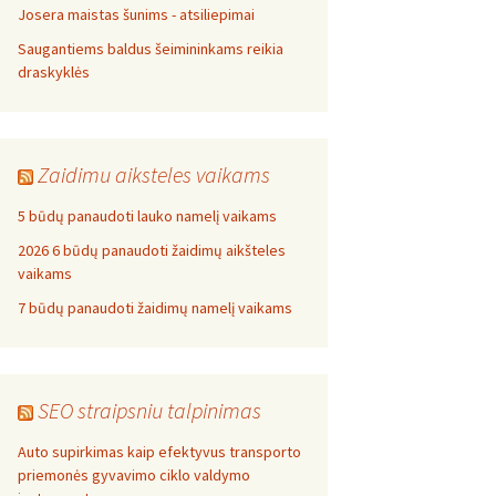
Josera maistas šunims - atsiliepimai
Saugantiems baldus šeimininkams reikia
draskyklės
Zaidimu aiksteles vaikams
5 būdų panaudoti lauko namelį vaikams
2026 6 būdų panaudoti žaidimų aikšteles
vaikams
7 būdų panaudoti žaidimų namelį vaikams
SEO straipsniu talpinimas
Auto supirkimas kaip efektyvus transporto
priemonės gyvavimo ciklo valdymo