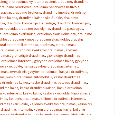
sienyje
,
draudimas vykstant i uzsieni
,
draudimo
,
draudimo
draudimo bendrovės
,
draudimo bendrovės lietuvoje
,
siauliai
,
draudimo brokeris
,
draudimo įmonės
,
draudimo
dimo kainos
,
draudimo kainos skaičiuoklė
,
draudimo
nsa
,
draudimo kompanija gjensidige
,
draudimo kompanijos
,
mo nuolaida
,
draudimo pasiulymai
,
draudimo paslaugos
,
s
,
draudimo skaičiuoklė
,
draudimo skaiciuokle bta
,
draudimo
okles
,
draudimu kainos
,
draudimu skaiciuokle
,
drauskis
usti automobili internetu
,
drudimas
,
e draudimas
,
draudimas
,
europinis sveikatos draudimas
,
givybes
udimas
,
gjensidige draudimas
,
gjensidige draudimas
 draudimas internetu
,
gyvybes draudimas kaina
,
gyvybes
mo skaiciuokle
,
hansa gyvybės draudimas
,
internetu
dimas
,
investicinis gyvybės draudimas
,
kas yra draudimas
,
mas
,
kasko draudimas automobiliui
,
kasko draudimas
o draudimas kainos
,
kasko draudimas lietuvos draudimas
,
udimo kaina
,
kasko draudimo kainos
,
kasko draudimo
asko internetu
,
kasko kaina
,
kasko skaičiuoklė
,
kaupiamasis
dimas
,
kelionės draudimas
,
kelionės draudimas internetu
,
udimas skaiciuokle
,
keliones sveikatos draudimas
,
kelioninis
ų draudimas internetu
,
kelionių draudimas kaina
,
kelioniu
utomobilio draudimas
,
kiek kainuoja draudimas
,
kiek kainuoja