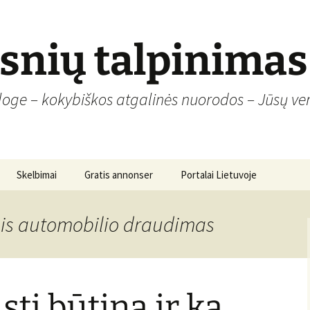
psnių talpinimas
loge – kokybiškos atgalinės nuorodos – Jūsų ver
Skelbimai
Gratis annonser
Portalai Lietuvoje
sis automobilio draudimas
sti būtina ir ką