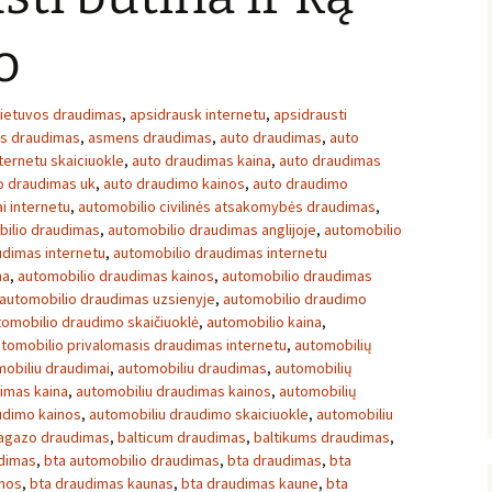
o
lietuvos draudimas
,
apsidrausk internetu
,
apsidrausti
ės draudimas
,
asmens draudimas
,
auto draudimas
,
auto
ternetu skaiciuokle
,
auto draudimas kaina
,
auto draudimas
o draudimas uk
,
auto draudimo kainos
,
auto draudimo
i internetu
,
automobilio civilinės atsakomybės draudimas
,
ilio draudimas
,
automobilio draudimas anglijoje
,
automobilio
udimas internetu
,
automobilio draudimas internetu
na
,
automobilio draudimas kainos
,
automobilio draudimas
automobilio draudimas uzsienyje
,
automobilio draudimo
tomobilio draudimo skaičiuoklė
,
automobilio kaina
,
tomobilio privalomasis draudimas internetu
,
automobilių
obiliu draudimai
,
automobiliu draudimas
,
automobilių
imas kaina
,
automobiliu draudimas kainos
,
automobilių
udimo kainos
,
automobiliu draudimo skaiciuokle
,
automobiliu
agazo draudimas
,
balticum draudimas
,
baltikums draudimas
,
udimas
,
bta automobilio draudimas
,
bta draudimas
,
bta
inos
,
bta draudimas kaunas
,
bta draudimas kaune
,
bta