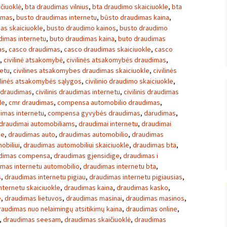
čiuoklė
,
bta draudimas vilnius
,
bta draudimo skaiciuokle
,
bta
imas
,
busto draudimas internetu
,
būsto draudimas kaina
,
as skaiciuokle
,
busto draudimo kainos
,
busto draudimo
dimas internetu
,
buto draudimas kaina
,
buto draudimas
as
,
casco draudimas
,
casco draudimas skaiciuokle
,
casco
,
civilinė atsakomybė
,
civilinės atsakomybės draudimas
,
netu
,
civilines atsakomybes draudimas skaiciuokle
,
civilinės
ilinės atsakomybės sąlygos
,
civilinio draudimo skaiciuokle
,
s draudimas
,
civilinis draudimas internetu
,
civilinis draudimas
le
,
cmr draudimas
,
compensa automobilio draudimas
,
imas internetu
,
compensa gyvybės draudimas
,
darudimas
,
draudimai automobiliams
,
draudimai internetu
,
draudimai
je
,
draudimas auto
,
draudimas automobilio
,
draudimas
obiliui
,
draudimas automobiliui skaiciuokle
,
draudimas bta
,
dimas compensa
,
draudimas gjensidige
,
draudimas i
mas internetu automobilio
,
draudimas internetu bta
,
s
,
draudimas internetu pigiau
,
draudimas internetu pigiausias
,
nternetu skaiciuokle
,
draudimas kaina
,
draudimas kasko
,
e
,
draudimas lietuvos
,
draudimas masinai
,
draudimas masinos
,
raudimas nuo nelaimingų atsitikimų kaina
,
draudimas online
,
,
draudimas seesam
,
draudimas skaičiuoklė
,
draudimas