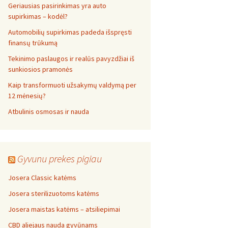
Geriausias pasirinkimas yra auto
supirkimas – kodėl?
Automobilių supirkimas padeda išspręsti
finansų trūkumą
Tekinimo paslaugos ir realūs pavyzdžiai iš
sunkiosios pramonės
Kaip transformuoti užsakymų valdymą per
12 mėnesių?
Atbulinis osmosas ir nauda
Gyvunu prekes pigiau
Josera Classic katėms
Josera sterilizuotoms katėms
Josera maistas katėms – atsiliepimai
CBD aliejaus nauda gyvūnams