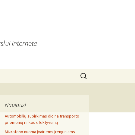
slui internete
Search
for:
Naujausi
Automobilių supirkimas didina transporto
priemonių rinkos efektyvumą
Mikrofono nuoma įvairiems įrenginiams