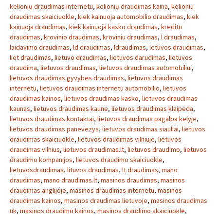
kelionių draudimas internetu
,
kelionių draudimas kaina
,
kelioniu
draudimas skaiciuokle
,
kiek kainuoja automobilio draudimas
,
kiek
kainuoja draudimas
,
kiek kainuoja kasko draudimas
,
kredito
draudimas
,
krovinio draudimas
,
kroviniu draudimas
,
l draudimas
,
laidavimo draudimas
,
ld draudimas
,
ldraudimas
,
letuvos draudimas
,
liet draudimas
,
lietuvo draudimas
,
lietuvos darudimas
,
lietuvos
draudima
,
lietuvos draudimas
,
lietuvos draudimas automobiliui
,
lietuvos draudimas gyvybes draudimas
,
lietuvos draudimas
internetu
,
lietuvos draudimas internetu automobilio
,
lietuvos
draudimas kainos
,
lietuvos draudimas kasko
,
lietuvos draudimas
kaunas
,
lietuvos draudimas kaune
,
lietuvos draudimas klaipeda
,
lietuvos draudimas kontaktai
,
lietuvos draudimas pagalba kelyje
,
lietuvos draudimas panevezys
,
lietuvos draudimas siauliai
,
lietuvos
draudimas skaiciuokle
,
lietuvos draudimas vilniuje
,
lietuvos
draudimas vilnius
,
lietuvos draudimas.lt
,
lietuvos draudimo
,
lietuvos
draudimo kompanijos
,
lietuvos draudimo skaiciuokle
,
lietuvosdraudimas
,
lituvos draudimas
,
lt draudimas
,
mano
draudimas
,
mano draudimas.lt
,
masinos draudimas
,
masinos
draudimas anglijoje
,
masinos draudimas internetu
,
masinos
draudimas kainos
,
masinos draudimas lietuvoje
,
masinos draudimas
uk
,
masinos draudimo kainos
,
masinos draudimo skaiciuokle
,