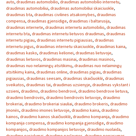
auto
,
draudimas automobilio
,
draudimas automobilio internetu
,
draudimas automobiliui
,
draudimas automobiliui skaiciuokle
,
draudimas bta
,
draudimas civilines atsakomybes
,
draudimas
compensa
,
draudimas gjensidige
,
draudimas i baltarusija
,
draudimas internete
,
draudimas internetu automobilio
,
draudimas
internetu bta
,
draudimas internetu lietuvos draudimas
,
draudimas
internetu pigiau
,
draudimas internetu pigiausias
,
draudimas
internetu pigus
,
draudimas internetu skaiciuokle
,
draudimas kaina
,
draudimas kasko
,
draudimas kelionei
,
draudimas lietuvoje
,
draudimas lietuvos
,
draudimas masinai
,
draudimas masinos
,
draudimas nuo nelaimingų atsitikimų
,
draudimas nuo nelaimingų
atsitikimų kaina
,
draudimas online
,
draudimas pigiau
,
draudimas
pigiausias
,
draudimas seesam
,
draudimas skaičiuoklė
,
draudimas
sveikatos
,
draudimas tai
,
draudimas uzsienyje
,
draudimas vykstant i
uzsieni
,
draudimo
,
draudimo bendrovė
,
draudimo bendrove lietuva
,
draudimo bendrovės
,
draudimo bendrovės lietuvoje
,
draudimo
brokeriai
,
draudimo brokeriai siauliai
,
draudimo brokeris
,
draudimo
įmonės
,
draudimo imones lietuvoje
,
draudimo kaina
,
draudimo
kainos
,
draudimo kainos skaičiuoklė
,
draudimo kompanija
,
draudimo
kompanija compensa
,
draudimo kompanija gjensidige
,
draudimo
kompanijos
,
draudimo kompanijos lietuvoje
,
draudimo nuolaida
,
draudimo pasiulymai
,
draudimo paslaugos
,
draudimo perrasymas
,