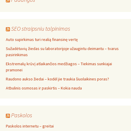
SEO straipsniu talpinimas
Auto supirkimas turi realią finansinę vertę
Sužadėtuvių žiedas su laboratorijoje užaugintu deimantu – tvarus
pasirinkimas
Ekstremalų krūvį atlaikančios medžiagos – Tiekimas sunkiajai
pramonei
Raudono aukso žiedai – kodėl jie traukia šiuolaikines poras?
Atbulinis osmosas ir paskirtis – Kokia nauda
Paskolos
Paskolos internetu – greitai