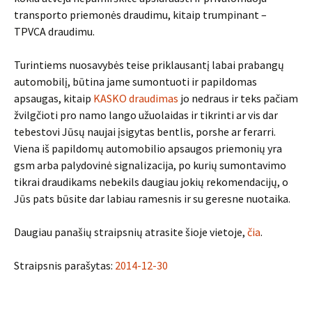
transporto priemonės draudimu, kitaip trumpinant –
TPVCA draudimu.
Turintiems nuosavybės teise priklausantį labai prabangų
automobilį, būtina jame sumontuoti ir papildomas
apsaugas, kitaip
KASKO draudimas
jo nedraus ir teks pačiam
žvilgčioti pro namo lango užuolaidas ir tikrinti ar vis dar
tebestovi Jūsų naujai įsigytas bentlis, porshe ar ferarri.
Viena iš papildomų automobilio apsaugos priemonių yra
gsm arba palydovinė signalizacija, po kurių sumontavimo
tikrai draudikams nebekils daugiau jokių rekomendacijų, o
Jūs pats būsite dar labiau ramesnis ir su geresne nuotaika.
Daugiau panašių straipsnių atrasite šioje vietoje,
čia
.
Straipsnis parašytas:
2014-12-30