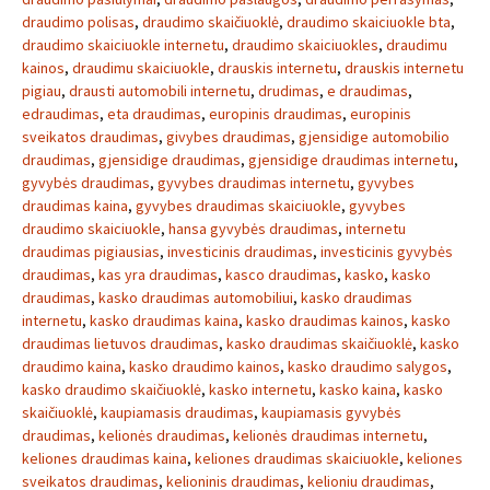
draudimo polisas
,
draudimo skaičiuoklė
,
draudimo skaiciuokle bta
,
draudimo skaiciuokle internetu
,
draudimo skaiciuokles
,
draudimu
kainos
,
draudimu skaiciuokle
,
drauskis internetu
,
drauskis internetu
pigiau
,
drausti automobili internetu
,
drudimas
,
e draudimas
,
edraudimas
,
eta draudimas
,
europinis draudimas
,
europinis
sveikatos draudimas
,
givybes draudimas
,
gjensidige automobilio
draudimas
,
gjensidige draudimas
,
gjensidige draudimas internetu
,
gyvybės draudimas
,
gyvybes draudimas internetu
,
gyvybes
draudimas kaina
,
gyvybes draudimas skaiciuokle
,
gyvybes
draudimo skaiciuokle
,
hansa gyvybės draudimas
,
internetu
draudimas pigiausias
,
investicinis draudimas
,
investicinis gyvybės
draudimas
,
kas yra draudimas
,
kasco draudimas
,
kasko
,
kasko
draudimas
,
kasko draudimas automobiliui
,
kasko draudimas
internetu
,
kasko draudimas kaina
,
kasko draudimas kainos
,
kasko
draudimas lietuvos draudimas
,
kasko draudimas skaičiuoklė
,
kasko
draudimo kaina
,
kasko draudimo kainos
,
kasko draudimo salygos
,
kasko draudimo skaičiuoklė
,
kasko internetu
,
kasko kaina
,
kasko
skaičiuoklė
,
kaupiamasis draudimas
,
kaupiamasis gyvybės
draudimas
,
kelionės draudimas
,
kelionės draudimas internetu
,
keliones draudimas kaina
,
keliones draudimas skaiciuokle
,
keliones
sveikatos draudimas
,
kelioninis draudimas
,
kelioniu draudimas
,