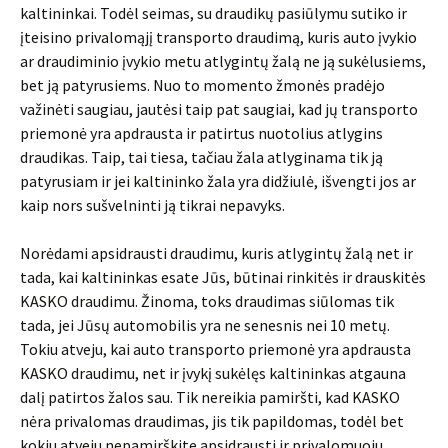
kaltininkai. Todėl seimas, su draudikų pasiūlymu sutiko ir
įteisino privalomąjį transporto draudimą, kuris auto įvykio
ar draudiminio įvykio metu atlygintų žalą ne ją sukėlusiems,
bet ją patyrusiems. Nuo to momento žmonės pradėjo
važinėti saugiau, jautėsi taip pat saugiai, kad jų transporto
priemonė yra apdrausta ir patirtus nuotolius atlygins
draudikas. Taip, tai tiesa, tačiau žala atlyginama tik ją
patyrusiam ir jei kaltininko žala yra didžiulė, išvengti jos ar
kaip nors sušvelninti ją tikrai nepavyks.
Norėdami apsidrausti draudimu, kuris atlygintų žalą net ir
tada, kai kaltininkas esate Jūs, būtinai rinkitės ir drauskitės
KASKO draudimu. Žinoma, toks draudimas siūlomas tik
tada, jei Jūsų automobilis yra ne senesnis nei 10 metų.
Tokiu atveju, kai auto transporto priemonė yra apdrausta
KASKO draudimu, net ir įvykį sukėlęs kaltininkas atgauna
dalį patirtos žalos sau. Tik nereikia pamiršti, kad KASKO
nėra privalomas draudimas, jis tik papildomas, todėl bet
kokiu atveju nepamirškite apsidrausti ir privalomuoju