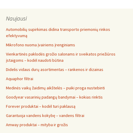
Naujausi
Automobilių supirkimas didina transporto priemonių rinkos
efektyvumą
Mikrofono nuoma įvairiems įrenginiams
Vienkartinės paklodės grožio salonams ir sveikatos priežiūros
įstaigoms – kodėl naudoti būtina
Didelis vidaus durų asortimentas – rankenos ir dizainas
Aquaphor filtrai
Medinės vaikų žaidimų aikštelės – puiki proga nustebinti
Goodyear vasarinių padangų bandymai – kokias rinktis
Forever produktai – kodėl turi paklausą
Garantuoja vandens kokybę – vandens filtrai
Amway produktai – mityba ir grožis