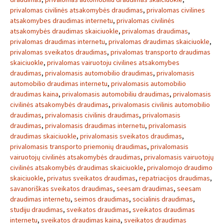
privalomas civilinės atsakomybės draudimas
,
privalomas civilines
atsakomybes draudimas internetu
,
privalomas civilinės
atsakomybės draudimas skaiciuokle
,
privalomas draudimas
,
privalomas draudimas internetu
,
privalomas draudimas skaiciuokle
,
privalomas sveikatos draudimas
,
privalomas transporto draudimas
skaiciuokle
,
privalomas vairuotoju civilines atsakomybes
draudimas
,
privalomasis automobilio draudimas
,
privalomasis
automobilio draudimas internetu
,
privalomasis automobilio
draudimas kaina
,
privalomasis automobiliu draudimas
,
privalomasis
civilinės atsakomybės draudimas
,
privalomasis civilinis automobilio
draudimas
,
privalomasis civilinis draudimas
,
privalomasis
draudimas
,
privalomasis draudimas internetu
,
privalomasis
draudimas skaiciuokle
,
privalomasis sveikatos draudimas
,
privalomasis transporto priemonių draudimas
,
privalomasis
vairuotojų civilinės atsakomybės draudimas
,
privalomasis vairuotojų
civilinės atsakomybės draudimas skaiciuokle
,
privalomojo draudimo
skaiciuokle
,
privatus sveikatos draudimas
,
repatriacijos draudimas
,
savanoriškas sveikatos draudimas
,
seesam draudimas
,
seesam
draudimas internetu
,
seimos draudimas
,
socialinis draudimas
,
studiju draudimas
,
sveikatos draudimas
,
sveikatos draudimas
internetu
,
sveikatos draudimas kaina
,
sveikatos draudimas