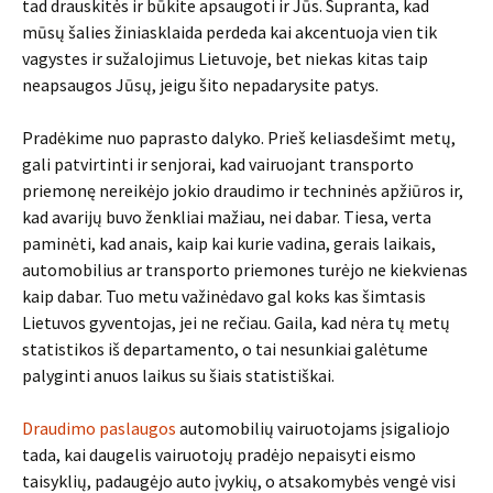
tad drauskitės ir būkite apsaugoti ir Jūs. Supranta, kad
mūsų šalies žiniasklaida perdeda kai akcentuoja vien tik
vagystes ir sužalojimus Lietuvoje, bet niekas kitas taip
neapsaugos Jūsų, jeigu šito nepadarysite patys.
Pradėkime nuo paprasto dalyko. Prieš keliasdešimt metų,
gali patvirtinti ir senjorai, kad vairuojant transporto
priemonę nereikėjo jokio draudimo ir techninės apžiūros ir,
kad avarijų buvo ženkliai mažiau, nei dabar. Tiesa, verta
paminėti, kad anais, kaip kai kurie vadina, gerais laikais,
automobilius ar transporto priemones turėjo ne kiekvienas
kaip dabar. Tuo metu važinėdavo gal koks kas šimtasis
Lietuvos gyventojas, jei ne rečiau. Gaila, kad nėra tų metų
statistikos iš departamento, o tai nesunkiai galėtume
palyginti anuos laikus su šiais statistiškai.
Draudimo paslaugos
automobilių vairuotojams įsigaliojo
tada, kai daugelis vairuotojų pradėjo nepaisyti eismo
taisyklių, padaugėjo auto įvykių, o atsakomybės vengė visi