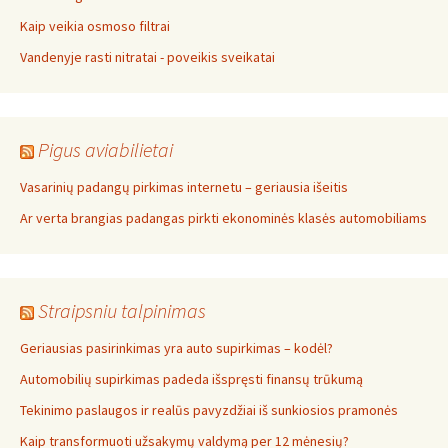
Kaip veikia osmoso filtrai
Vandenyje rasti nitratai - poveikis sveikatai
Pigus aviabilietai
Vasarinių padangų pirkimas internetu – geriausia išeitis
Ar verta brangias padangas pirkti ekonominės klasės automobiliams
Straipsniu talpinimas
Geriausias pasirinkimas yra auto supirkimas – kodėl?
Automobilių supirkimas padeda išspręsti finansų trūkumą
Tekinimo paslaugos ir realūs pavyzdžiai iš sunkiosios pramonės
Kaip transformuoti užsakymų valdymą per 12 mėnesių?