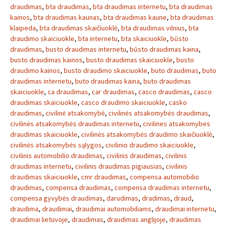
draudimas
,
bta draudimas
,
bta draudimas internetu
,
bta draudimas
kainos
,
bta draudimas kaunas
,
bta draudimas kaune
,
bta draudimas
klaipeda
,
bta draudimas skaičiuoklė
,
bta draudimas vilnius
,
bta
draudimo skaiciuokle
,
bta internetu
,
bta skaiciuokle
,
būsto
draudimas
,
busto draudimas internetu
,
būsto draudimas kaina
,
busto draudimas kainos
,
busto draudimas skaiciuokle
,
busto
draudimo kainos
,
busto draudimo skaiciuokle
,
buto draudimas
,
buto
draudimas internetu
,
buto draudimas kaina
,
buto draudimas
skaiciuokle
,
ca draudimas
,
car draudimas
,
casco draudimas
,
casco
draudimas skaiciuokle
,
casco draudimo skaiciuokle
,
casko
draudimas
,
civilinė atsakomybė
,
civilinės atsakomybės draudimas
,
civilinės atsakomybės draudimas internetu
,
civilines atsakomybes
draudimas skaiciuokle
,
civilinės atsakomybės draudimo skaičiuoklė
,
civilinės atsakomybės sąlygos
,
civilinio draudimo skaiciuokle
,
civilinis automobilio draudimas
,
civilinis draudimas
,
civilinis
draudimas internetu
,
civilinis draudimas pigiausias
,
civilinis
draudimas skaiciuokle
,
cmr draudimas
,
compensa automobilio
draudimas
,
compensa draudimas
,
compensa draudimas internetu
,
compensa gyvybės draudimas
,
darudimas
,
dradimas
,
draud
,
draudima
,
draudimai
,
draudimai automobiliams
,
draudimai internetu
,
draudimai lietuvoje
,
draudimas
,
draudimas anglijoje
,
draudimas