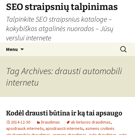
Skip
SEO straipsnių talpinimas
to
Talpinkite SEO straipsnius kataloge –
content
kokybiškos atgalinės nuorodos – Jūsų
verslui internete
Search
Menu
for:
Tag Archives: drausti automobili
internetu
Kodėl drausti būtina ir ką tai apsaugo
2014-12-30
Draudimas
ab lietuvos draudimas
,
apsidrausk internetu
,
apsidrausti internetu
,
asmens civilinės
atsakomybės draudimas
,
asmens draudimas
,
auto draudimas
,
auto