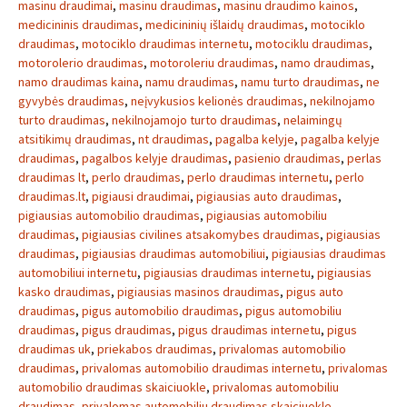
masinu draudimai
,
masinu draudimas
,
masinu draudimo kainos
,
medicininis draudimas
,
medicininių išlaidų draudimas
,
motociklo
draudimas
,
motociklo draudimas internetu
,
motociklu draudimas
,
motorolerio draudimas
,
motoroleriu draudimas
,
namo draudimas
,
namo draudimas kaina
,
namu draudimas
,
namu turto draudimas
,
ne
gyvybės draudimas
,
neįvykusios kelionės draudimas
,
nekilnojamo
turto draudimas
,
nekilnojamojo turto draudimas
,
nelaimingų
atsitikimų draudimas
,
nt draudimas
,
pagalba kelyje
,
pagalba kelyje
draudimas
,
pagalbos kelyje draudimas
,
pasienio draudimas
,
perlas
draudimas lt
,
perlo draudimas
,
perlo draudimas internetu
,
perlo
draudimas.lt
,
pigiausi draudimai
,
pigiausias auto draudimas
,
pigiausias automobilio draudimas
,
pigiausias automobiliu
draudimas
,
pigiausias civilines atsakomybes draudimas
,
pigiausias
draudimas
,
pigiausias draudimas automobiliui
,
pigiausias draudimas
automobiliui internetu
,
pigiausias draudimas internetu
,
pigiausias
kasko draudimas
,
pigiausias masinos draudimas
,
pigus auto
draudimas
,
pigus automobilio draudimas
,
pigus automobiliu
draudimas
,
pigus draudimas
,
pigus draudimas internetu
,
pigus
draudimas uk
,
priekabos draudimas
,
privalomas automobilio
draudimas
,
privalomas automobilio draudimas internetu
,
privalomas
automobilio draudimas skaiciuokle
,
privalomas automobiliu
draudimas
,
privalomas automobiliu draudimas skaiciuokle
,