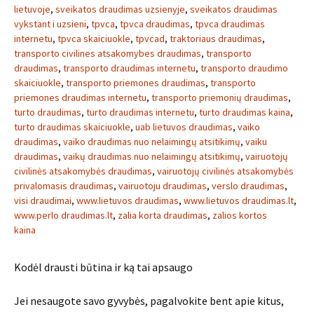
lietuvoje
,
sveikatos draudimas uzsienyje
,
sveikatos draudimas
vykstant i uzsieni
,
tpvca
,
tpvca draudimas
,
tpvca draudimas
internetu
,
tpvca skaiciuokle
,
tpvcad
,
traktoriaus draudimas
,
transporto civilines atsakomybes draudimas
,
transporto
draudimas
,
transporto draudimas internetu
,
transporto draudimo
skaiciuokle
,
transporto priemones draudimas
,
transporto
priemones draudimas internetu
,
transporto priemonių draudimas
,
turto draudimas
,
turto draudimas internetu
,
turto draudimas kaina
,
turto draudimas skaiciuokle
,
uab lietuvos draudimas
,
vaiko
draudimas
,
vaiko draudimas nuo nelaimingų atsitikimų
,
vaiku
draudimas
,
vaikų draudimas nuo nelaimingų atsitikimų
,
vairuotojų
civilinės atsakomybės draudimas
,
vairuotojų civilinės atsakomybės
privalomasis draudimas
,
vairuotoju draudimas
,
verslo draudimas
,
visi draudimai
,
www.lietuvos draudimas
,
www.lietuvos draudimas.lt
,
www.perlo draudimas.lt
,
zalia korta draudimas
,
zalios kortos
kaina
Kodėl drausti būtina ir ką tai apsaugo
Jei nesaugote savo gyvybės, pagalvokite bent apie kitus,