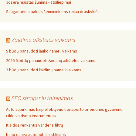
Josera maistas šunims - atsiliepimai
Saugantiems baldus šeimininkams reikia draskyklės
Zaidimu aiksteles vaikams
5 būdų panaudoti lauko namelį vaikams
2026 6 būdų panaudoti žaidimų aikšteles vaikams
7 būdų panaudoti žaidimų namelį vaikams
SEO straipsniu talpinimas
Auto supirkimas kaip efektyvus transporto priemonės gyvavimo
ciklo valdymo instrumentas
Klaidos renkantis vandens filtrą
Nano danga automobilio stiklams