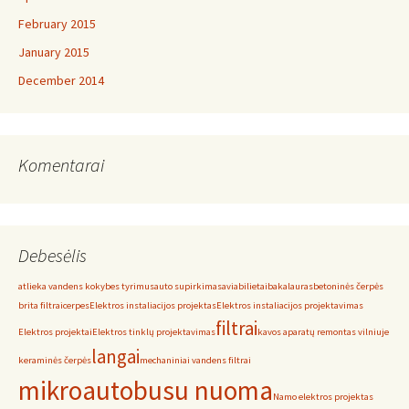
February 2015
January 2015
December 2014
Komentarai
Debesėlis
atlieka vandens kokybes tyrimus
auto supirkimas
aviabilietai
bakalauras
betoninės čerpės
brita filtrai
cerpes
Elektros instaliacijos projektas
Elektros instaliacijos projektavimas
filtrai
Elektros projektai
Elektros tinklų projektavimas
kavos aparatų remontas vilniuje
langai
keraminės čerpės
mechaniniai vandens filtrai
mikroautobusu nuoma
Namo elektros projektas