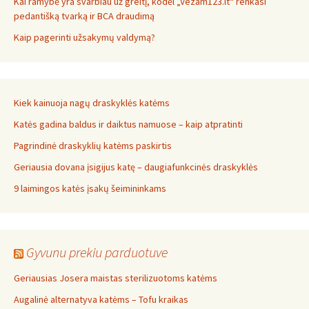
Kai ramybė yra svarbiau už greitį, kodėl „Vezam123.lt“ renkasi
pedantišką tvarką ir BCA draudimą
Kaip pagerinti užsakymų valdymą?
Kiek kainuoja nagų draskyklės katėms
Katės gadina baldus ir daiktus namuose – kaip atpratinti
Pagrindinė draskyklių katėms paskirtis
Geriausia dovana įsigijus katę – daugiafunkcinės draskyklės
9 laimingos katės įsakų šeimininkams
Gyvunu prekiu parduotuve
Geriausias Josera maistas sterilizuotoms katėms
Augalinė alternatyva katėms – Tofu kraikas