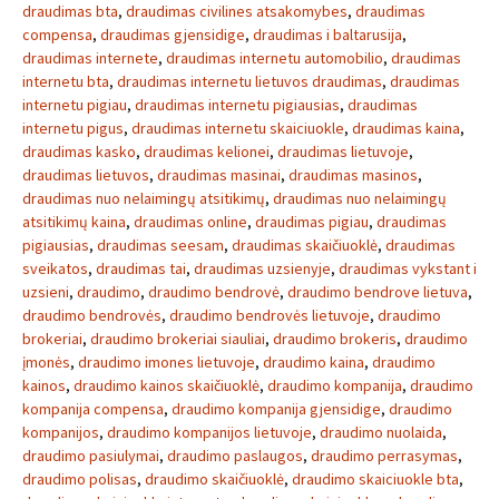
draudimas bta
,
draudimas civilines atsakomybes
,
draudimas
compensa
,
draudimas gjensidige
,
draudimas i baltarusija
,
draudimas internete
,
draudimas internetu automobilio
,
draudimas
internetu bta
,
draudimas internetu lietuvos draudimas
,
draudimas
internetu pigiau
,
draudimas internetu pigiausias
,
draudimas
internetu pigus
,
draudimas internetu skaiciuokle
,
draudimas kaina
,
draudimas kasko
,
draudimas kelionei
,
draudimas lietuvoje
,
draudimas lietuvos
,
draudimas masinai
,
draudimas masinos
,
draudimas nuo nelaimingų atsitikimų
,
draudimas nuo nelaimingų
atsitikimų kaina
,
draudimas online
,
draudimas pigiau
,
draudimas
pigiausias
,
draudimas seesam
,
draudimas skaičiuoklė
,
draudimas
sveikatos
,
draudimas tai
,
draudimas uzsienyje
,
draudimas vykstant i
uzsieni
,
draudimo
,
draudimo bendrovė
,
draudimo bendrove lietuva
,
draudimo bendrovės
,
draudimo bendrovės lietuvoje
,
draudimo
brokeriai
,
draudimo brokeriai siauliai
,
draudimo brokeris
,
draudimo
įmonės
,
draudimo imones lietuvoje
,
draudimo kaina
,
draudimo
kainos
,
draudimo kainos skaičiuoklė
,
draudimo kompanija
,
draudimo
kompanija compensa
,
draudimo kompanija gjensidige
,
draudimo
kompanijos
,
draudimo kompanijos lietuvoje
,
draudimo nuolaida
,
draudimo pasiulymai
,
draudimo paslaugos
,
draudimo perrasymas
,
draudimo polisas
,
draudimo skaičiuoklė
,
draudimo skaiciuokle bta
,