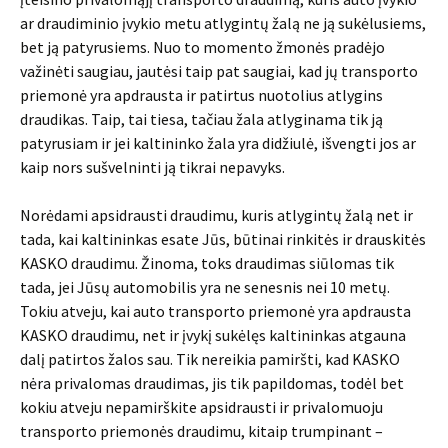
ar draudiminio įvykio metu atlygintų žalą ne ją sukėlusiems,
bet ją patyrusiems. Nuo to momento žmonės pradėjo
važinėti saugiau, jautėsi taip pat saugiai, kad jų transporto
priemonė yra apdrausta ir patirtus nuotolius atlygins
draudikas. Taip, tai tiesa, tačiau žala atlyginama tik ją
patyrusiam ir jei kaltininko žala yra didžiulė, išvengti jos ar
kaip nors sušvelninti ją tikrai nepavyks.
Norėdami apsidrausti draudimu, kuris atlygintų žalą net ir
tada, kai kaltininkas esate Jūs, būtinai rinkitės ir drauskitės
KASKO draudimu. Žinoma, toks draudimas siūlomas tik
tada, jei Jūsų automobilis yra ne senesnis nei 10 metų.
Tokiu atveju, kai auto transporto priemonė yra apdrausta
KASKO draudimu, net ir įvykį sukėlęs kaltininkas atgauna
dalį patirtos žalos sau. Tik nereikia pamiršti, kad KASKO
nėra privalomas draudimas, jis tik papildomas, todėl bet
kokiu atveju nepamirškite apsidrausti ir privalomuoju
transporto priemonės draudimu, kitaip trumpinant –