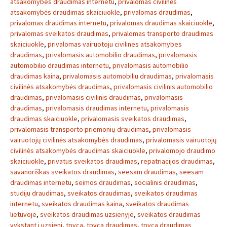
atsakomybes draudimas internetu
,
privalomas civilinės
atsakomybės draudimas skaiciuokle
,
privalomas draudimas
,
privalomas draudimas internetu
,
privalomas draudimas skaiciuokle
,
privalomas sveikatos draudimas
,
privalomas transporto draudimas
skaiciuokle
,
privalomas vairuotoju civilines atsakomybes
draudimas
,
privalomasis automobilio draudimas
,
privalomasis
automobilio draudimas internetu
,
privalomasis automobilio
draudimas kaina
,
privalomasis automobiliu draudimas
,
privalomasis
civilinės atsakomybės draudimas
,
privalomasis civilinis automobilio
draudimas
,
privalomasis civilinis draudimas
,
privalomasis
draudimas
,
privalomasis draudimas internetu
,
privalomasis
draudimas skaiciuokle
,
privalomasis sveikatos draudimas
,
privalomasis transporto priemonių draudimas
,
privalomasis
vairuotojų civilinės atsakomybės draudimas
,
privalomasis vairuotojų
civilinės atsakomybės draudimas skaiciuokle
,
privalomojo draudimo
skaiciuokle
,
privatus sveikatos draudimas
,
repatriacijos draudimas
,
savanoriškas sveikatos draudimas
,
seesam draudimas
,
seesam
draudimas internetu
,
seimos draudimas
,
socialinis draudimas
,
studiju draudimas
,
sveikatos draudimas
,
sveikatos draudimas
internetu
,
sveikatos draudimas kaina
,
sveikatos draudimas
lietuvoje
,
sveikatos draudimas uzsienyje
,
sveikatos draudimas
vykstant i uzsieni
,
tpvca
,
tpvca draudimas
,
tpvca draudimas