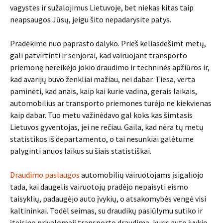
vagystes ir sužalojimus Lietuvoje, bet niekas kitas taip
neapsaugos Jūsų, jeigu šito nepadarysite patys.
Pradėkime nuo paprasto dalyko. Prieš keliasdešimt metų,
gali patvirtinti ir senjorai, kad vairuojant transporto
priemonę nereikėjo jokio draudimo ir techninės apžiūros ir,
kad avarijų buvo ženkliai mažiau, nei dabar. Tiesa, verta
paminėti, kad anais, kaip kai kurie vadina, gerais laikais,
automobilius ar transporto priemones turėjo ne kiekvienas
kaip dabar. Tuo metu važinėdavo gal koks kas šimtasis
Lietuvos gyventojas, jei ne rečiau. Gaila, kad nėra tų metų
statistikos iš departamento, o tai nesunkiai galėtume
palyginti anuos laikus su šiais statistiškai.
Draudimo paslaugos
automobilių vairuotojams įsigaliojo
tada, kai daugelis vairuotojų pradėjo nepaisyti eismo
taisyklių, padaugėjo auto įvykių, o atsakomybės vengė visi
kaltininkai. Todėl seimas, su draudikų pasiūlymu sutiko ir
įteisino privalomąjį transporto draudimą, kuris auto įvykio