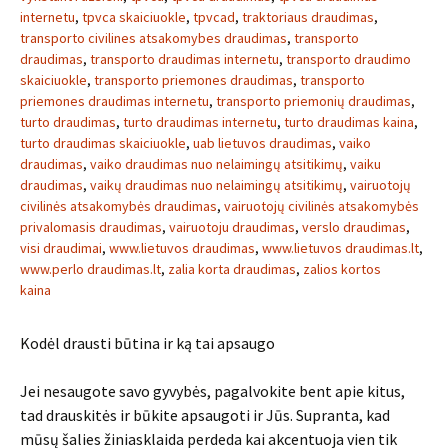
internetu
,
tpvca skaiciuokle
,
tpvcad
,
traktoriaus draudimas
,
transporto civilines atsakomybes draudimas
,
transporto
draudimas
,
transporto draudimas internetu
,
transporto draudimo
skaiciuokle
,
transporto priemones draudimas
,
transporto
priemones draudimas internetu
,
transporto priemonių draudimas
,
turto draudimas
,
turto draudimas internetu
,
turto draudimas kaina
,
turto draudimas skaiciuokle
,
uab lietuvos draudimas
,
vaiko
draudimas
,
vaiko draudimas nuo nelaimingų atsitikimų
,
vaiku
draudimas
,
vaikų draudimas nuo nelaimingų atsitikimų
,
vairuotojų
civilinės atsakomybės draudimas
,
vairuotojų civilinės atsakomybės
privalomasis draudimas
,
vairuotoju draudimas
,
verslo draudimas
,
visi draudimai
,
www.lietuvos draudimas
,
www.lietuvos draudimas.lt
,
www.perlo draudimas.lt
,
zalia korta draudimas
,
zalios kortos
kaina
Kodėl drausti būtina ir ką tai apsaugo
Jei nesaugote savo gyvybės, pagalvokite bent apie kitus,
tad drauskitės ir būkite apsaugoti ir Jūs. Supranta, kad
mūsų šalies žiniasklaida perdeda kai akcentuoja vien tik