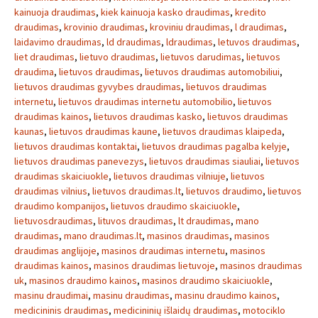
kainuoja draudimas
,
kiek kainuoja kasko draudimas
,
kredito
draudimas
,
krovinio draudimas
,
kroviniu draudimas
,
l draudimas
,
laidavimo draudimas
,
ld draudimas
,
ldraudimas
,
letuvos draudimas
,
liet draudimas
,
lietuvo draudimas
,
lietuvos darudimas
,
lietuvos
draudima
,
lietuvos draudimas
,
lietuvos draudimas automobiliui
,
lietuvos draudimas gyvybes draudimas
,
lietuvos draudimas
internetu
,
lietuvos draudimas internetu automobilio
,
lietuvos
draudimas kainos
,
lietuvos draudimas kasko
,
lietuvos draudimas
kaunas
,
lietuvos draudimas kaune
,
lietuvos draudimas klaipeda
,
lietuvos draudimas kontaktai
,
lietuvos draudimas pagalba kelyje
,
lietuvos draudimas panevezys
,
lietuvos draudimas siauliai
,
lietuvos
draudimas skaiciuokle
,
lietuvos draudimas vilniuje
,
lietuvos
draudimas vilnius
,
lietuvos draudimas.lt
,
lietuvos draudimo
,
lietuvos
draudimo kompanijos
,
lietuvos draudimo skaiciuokle
,
lietuvosdraudimas
,
lituvos draudimas
,
lt draudimas
,
mano
draudimas
,
mano draudimas.lt
,
masinos draudimas
,
masinos
draudimas anglijoje
,
masinos draudimas internetu
,
masinos
draudimas kainos
,
masinos draudimas lietuvoje
,
masinos draudimas
uk
,
masinos draudimo kainos
,
masinos draudimo skaiciuokle
,
masinu draudimai
,
masinu draudimas
,
masinu draudimo kainos
,
medicininis draudimas
,
medicininių išlaidų draudimas
,
motociklo