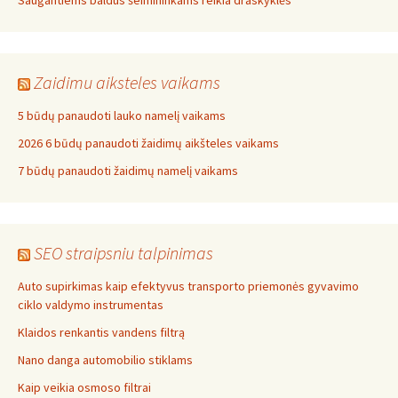
Saugantiems baldus šeimininkams reikia draskyklės
Zaidimu aiksteles vaikams
5 būdų panaudoti lauko namelį vaikams
2026 6 būdų panaudoti žaidimų aikšteles vaikams
7 būdų panaudoti žaidimų namelį vaikams
SEO straipsniu talpinimas
Auto supirkimas kaip efektyvus transporto priemonės gyvavimo
ciklo valdymo instrumentas
Klaidos renkantis vandens filtrą
Nano danga automobilio stiklams
Kaip veikia osmoso filtrai