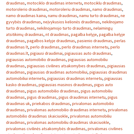
draudimas
,
motociklo draudimas internetu
,
motociklu draudimas
,
motorolerio draudimas
,
motoroleriu draudimas
,
namo draudimas
,
namo draudimas kaina
,
namu draudimas
,
namu turto draudimas
,
ne
gyvybės draudimas
,
neįvykusios kelionės draudimas
,
nekilnojamo
turto draudimas
,
nekilnojamojo turto draudimas
,
nelaimingų
atsitikimų draudimas
,
nt draudimas
,
pagalba kelyje
,
pagalba kelyje
draudimas
,
pagalbos kelyje draudimas
,
pasienio draudimas
,
perlas
draudimas lt
,
perlo draudimas
,
perlo draudimas internetu
,
perlo
draudimas.lt
,
pigiausi draudimai
,
pigiausias auto draudimas
,
pigiausias automobilio draudimas
,
pigiausias automobiliu
draudimas
,
pigiausias civilines atsakomybes draudimas
,
pigiausias
draudimas
,
pigiausias draudimas automobiliui
,
pigiausias draudimas
automobiliui internetu
,
pigiausias draudimas internetu
,
pigiausias
kasko draudimas
,
pigiausias masinos draudimas
,
pigus auto
draudimas
,
pigus automobilio draudimas
,
pigus automobiliu
draudimas
,
pigus draudimas
,
pigus draudimas internetu
,
pigus
draudimas uk
,
priekabos draudimas
,
privalomas automobilio
draudimas
,
privalomas automobilio draudimas internetu
,
privalomas
automobilio draudimas skaiciuokle
,
privalomas automobiliu
draudimas
,
privalomas automobiliu draudimas skaiciuokle
,
privalomas civilinės atsakomybės draudimas
,
privalomas civilines