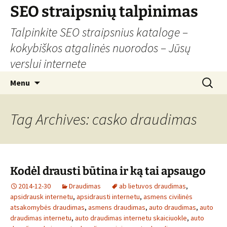
Skip
SEO straipsnių talpinimas
to
Talpinkite SEO straipsnius kataloge –
content
kokybiškos atgalinės nuorodos – Jūsų
verslui internete
Search
Menu
for:
Tag Archives: casko draudimas
Kodėl drausti būtina ir ką tai apsaugo
2014-12-30
Draudimas
ab lietuvos draudimas
,
apsidrausk internetu
,
apsidrausti internetu
,
asmens civilinės
atsakomybės draudimas
,
asmens draudimas
,
auto draudimas
,
auto
draudimas internetu
,
auto draudimas internetu skaiciuokle
,
auto