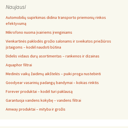
Naujausi
Automobilių supirkimas didina transporto priemonių rinkos
efektyvumą
Mikrofono nuoma įvairiems įrenginiams
Vienkartinės paklodės grožio salonams ir sveikatos priežiūros
įstaigoms – kodėl naudoti būtina
Didelis vidaus durų asortimentas – rankenos ir dizainas
Aquaphor filtrai
Medinės vaikų žaidimų aikštelės – puiki proga nustebinti
Goodyear vasarinių padangų bandymai – kokias rinktis
Forever produktai – kodėl turi paklausą
Garantuoja vandens kokybę – vandens filtrai
Amway produktai – mityba ir grožis