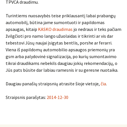
TPVCA draudimu.
Turintiems nuosavybės teise priklausantį labai prabangų
automobilį, būtina jame sumontuoti ir papildomas
apsaugas, kitaip
KASKO draudimas
jo nedraus ir teks pačiam
žvilgčioti pro namo lango užuolaidas ir tikrinti ar vis dar
tebestovi Jūsų naujai įsigytas bentlis, porshe ar ferarri.
Viena iš papildomų automobilio apsaugos priemonių yra
gsm arba palydovinė signalizacija, po kurių sumontavimo
tikrai draudikams nebekils daugiau jokių rekomendacijų, o
Jūs pats būsite dar labiau ramesnis ir su geresne nuotaika.
Daugiau panašių straipsnių atrasite šioje vietoje,
čia
.
Straipsnis parašytas:
2014-12-30