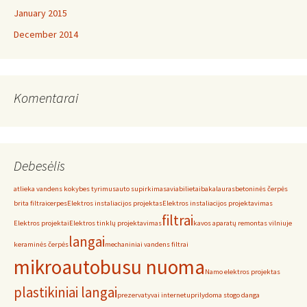
January 2015
December 2014
Komentarai
Debesėlis
atlieka vandens kokybes tyrimus
auto supirkimas
aviabilietai
bakalauras
betoninės čerpės
brita filtrai
cerpes
Elektros instaliacijos projektas
Elektros instaliacijos projektavimas
filtrai
Elektros projektai
Elektros tinklų projektavimas
kavos aparatų remontas vilniuje
langai
keraminės čerpės
mechaniniai vandens filtrai
mikroautobusu nuoma
Namo elektros projektas
plastikiniai langai
prezervatyvai internetu
prilydoma stogo danga