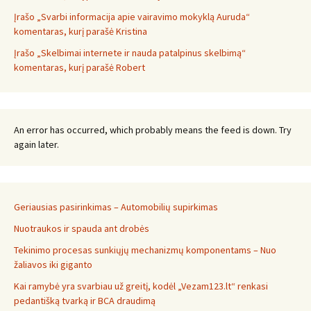
Įrašo „Svarbi informacija apie vairavimo mokyklą Auruda“
komentaras, kurį parašė Kristina
Įrašo „Skelbimai internete ir nauda patalpinus skelbimą“
komentaras, kurį parašė Robert
An error has occurred, which probably means the feed is down. Try
again later.
Geriausias pasirinkimas – Automobilių supirkimas
Nuotraukos ir spauda ant drobės
Tekinimo procesas sunkiųjų mechanizmų komponentams – Nuo
žaliavos iki giganto
Kai ramybė yra svarbiau už greitį, kodėl „Vezam123.lt“ renkasi
pedantišką tvarką ir BCA draudimą