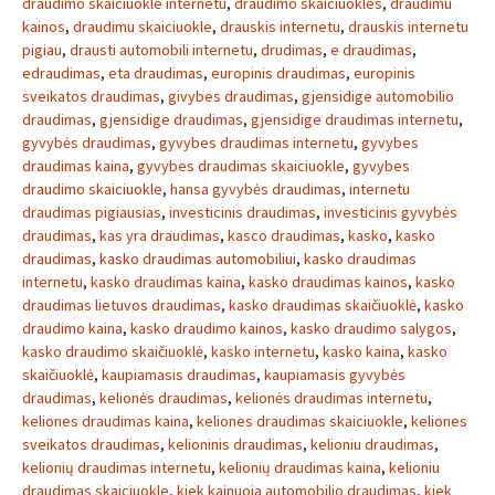
draudimo skaiciuokle internetu
,
draudimo skaiciuokles
,
draudimu
kainos
,
draudimu skaiciuokle
,
drauskis internetu
,
drauskis internetu
pigiau
,
drausti automobili internetu
,
drudimas
,
e draudimas
,
edraudimas
,
eta draudimas
,
europinis draudimas
,
europinis
sveikatos draudimas
,
givybes draudimas
,
gjensidige automobilio
draudimas
,
gjensidige draudimas
,
gjensidige draudimas internetu
,
gyvybės draudimas
,
gyvybes draudimas internetu
,
gyvybes
draudimas kaina
,
gyvybes draudimas skaiciuokle
,
gyvybes
draudimo skaiciuokle
,
hansa gyvybės draudimas
,
internetu
draudimas pigiausias
,
investicinis draudimas
,
investicinis gyvybės
draudimas
,
kas yra draudimas
,
kasco draudimas
,
kasko
,
kasko
draudimas
,
kasko draudimas automobiliui
,
kasko draudimas
internetu
,
kasko draudimas kaina
,
kasko draudimas kainos
,
kasko
draudimas lietuvos draudimas
,
kasko draudimas skaičiuoklė
,
kasko
draudimo kaina
,
kasko draudimo kainos
,
kasko draudimo salygos
,
kasko draudimo skaičiuoklė
,
kasko internetu
,
kasko kaina
,
kasko
skaičiuoklė
,
kaupiamasis draudimas
,
kaupiamasis gyvybės
draudimas
,
kelionės draudimas
,
kelionės draudimas internetu
,
keliones draudimas kaina
,
keliones draudimas skaiciuokle
,
keliones
sveikatos draudimas
,
kelioninis draudimas
,
kelioniu draudimas
,
kelionių draudimas internetu
,
kelionių draudimas kaina
,
kelioniu
draudimas skaiciuokle
,
kiek kainuoja automobilio draudimas
,
kiek