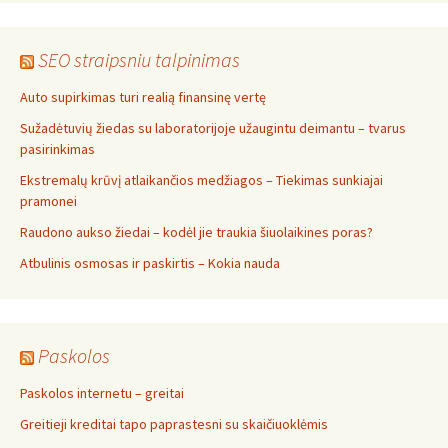
SEO straipsniu talpinimas
Auto supirkimas turi realią finansinę vertę
Sužadėtuvių žiedas su laboratorijoje užaugintu deimantu – tvarus
pasirinkimas
Ekstremalų krūvį atlaikančios medžiagos – Tiekimas sunkiajai
pramonei
Raudono aukso žiedai – kodėl jie traukia šiuolaikines poras?
Atbulinis osmosas ir paskirtis – Kokia nauda
Paskolos
Paskolos internetu – greitai
Greitieji kreditai tapo paprastesni su skaičiuoklėmis