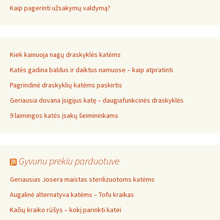
Kaip pagerinti užsakymų valdymą?
Kiek kainuoja nagų draskyklės katėms
Katės gadina baldus ir daiktus namuose – kaip atpratinti
Pagrindinė draskyklių katėms paskirtis
Geriausia dovana įsigijus katę – daugiafunkcinės draskyklės
9 laimingos katės įsakų šeimininkams
Gyvunu prekiu parduotuve
Geriausias Josera maistas sterilizuotoms katėms
Augalinė alternatyva katėms – Tofu kraikas
Kačių kraiko rūšys – kokį parinkti katei