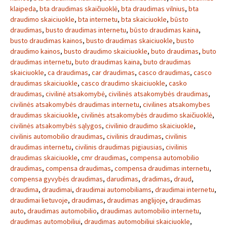
klaipeda
,
bta draudimas skaičiuoklė
,
bta draudimas vilnius
,
bta
draudimo skaiciuokle
,
bta internetu
,
bta skaiciuokle
,
būsto
draudimas
,
busto draudimas internetu
,
būsto draudimas kaina
,
busto draudimas kainos
,
busto draudimas skaiciuokle
,
busto
draudimo kainos
,
busto draudimo skaiciuokle
,
buto draudimas
,
buto
draudimas internetu
,
buto draudimas kaina
,
buto draudimas
skaiciuokle
,
ca draudimas
,
car draudimas
,
casco draudimas
,
casco
draudimas skaiciuokle
,
casco draudimo skaiciuokle
,
casko
draudimas
,
civilinė atsakomybė
,
civilinės atsakomybės draudimas
,
civilinės atsakomybės draudimas internetu
,
civilines atsakomybes
draudimas skaiciuokle
,
civilinės atsakomybės draudimo skaičiuoklė
,
civilinės atsakomybės sąlygos
,
civilinio draudimo skaiciuokle
,
civilinis automobilio draudimas
,
civilinis draudimas
,
civilinis
draudimas internetu
,
civilinis draudimas pigiausias
,
civilinis
draudimas skaiciuokle
,
cmr draudimas
,
compensa automobilio
draudimas
,
compensa draudimas
,
compensa draudimas internetu
,
compensa gyvybės draudimas
,
darudimas
,
dradimas
,
draud
,
draudima
,
draudimai
,
draudimai automobiliams
,
draudimai internetu
,
draudimai lietuvoje
,
draudimas
,
draudimas anglijoje
,
draudimas
auto
,
draudimas automobilio
,
draudimas automobilio internetu
,
draudimas automobiliui
,
draudimas automobiliui skaiciuokle
,