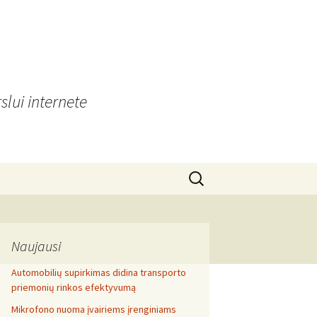
slui internete
Search
for:
Naujausi
Automobilių supirkimas didina transporto
priemonių rinkos efektyvumą
Mikrofono nuoma įvairiems įrenginiams