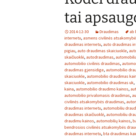
tai apsaug
2014-12-30
Draudimas
ab 
internetu
,
asmens civilinės atsakomyb
draudimas internetu
,
auto draudimas in
pigiau
,
auto draudimas skaiciuokle
,
aut
skaičiuoklė
,
autodraudimas
,
automobilia
automobilio civilinis draudimas
,
automob
draudimas gjensidige
,
automobilio dra
skaiciuokle
,
automobilio draudimas kai
skaiciuokle
,
automobilio draudimas uk
,
kaina
,
automobilio draudimo kainos
,
au
automobilio privalomasis draudimas
,
au
civilinės atsakomybės draudimas
,
autom
draudimas internetu
,
automobiliu draud
draudimas skaičiuoklė
,
automobiliu dra
draudimu kainos
,
automobilių kainos
,
b
bendrosios civilinės atsakomybės dra
draudimas internetu
,
bta draudimas ka