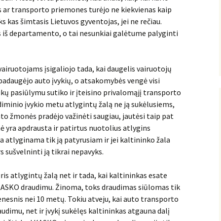
us ar transporto priemones turėjo ne kiekvienas kaip
 kas šimtasis Lietuvos gyventojas, jei ne rečiau.
s iš departamento, o tai nesunkiai galėtume palyginti
iruotojams įsigaliojo tada, kai daugelis vairuotojų
 padaugėjo auto įvykių, o atsakomybės vengė visi
ikų pasiūlymu sutiko ir įteisino privalomąjį transporto
diminio įvykio metu atlygintų žalą ne ją sukėlusiems,
o žmonės pradėjo važinėti saugiau, jautėsi taip pat
ė yra apdrausta ir patirtus nuotolius atlygins
ala atlyginama tik ją patyrusiam ir jei kaltininko žala
rs sušvelninti ją tikrai nepavyks.
s atlygintų žalą net ir tada, kai kaltininkas esate
s KASKO draudimu. Žinoma, toks draudimas siūlomas tik
enesnis nei 10 metų. Tokiu atveju, kai auto transporto
imu, net ir įvykį sukėlęs kaltininkas atgauna dalį