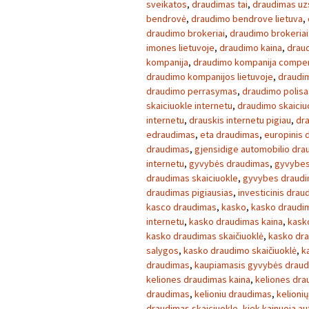
sveikatos
,
draudimas tai
,
draudimas uz
bendrovė
,
draudimo bendrove lietuva
,
draudimo brokeriai
,
draudimo brokeriai 
imones lietuvoje
,
draudimo kaina
,
drau
kompanija
,
draudimo kompanija compe
draudimo kompanijos lietuvoje
,
draudi
draudimo perrasymas
,
draudimo polisa
skaiciuokle internetu
,
draudimo skaiciu
internetu
,
drauskis internetu pigiau
,
dra
edraudimas
,
eta draudimas
,
europinis 
draudimas
,
gjensidige automobilio dra
internetu
,
gyvybės draudimas
,
gyvybes
draudimas skaiciuokle
,
gyvybes draudi
draudimas pigiausias
,
investicinis drau
kasco draudimas
,
kasko
,
kasko draudi
internetu
,
kasko draudimas kaina
,
kask
kasko draudimas skaičiuoklė
,
kasko dra
salygos
,
kasko draudimo skaičiuoklė
,
k
draudimas
,
kaupiamasis gyvybės drau
keliones draudimas kaina
,
keliones dra
draudimas
,
kelioniu draudimas
,
kelioni
draudimas skaiciuokle
,
kiek kainuoja a