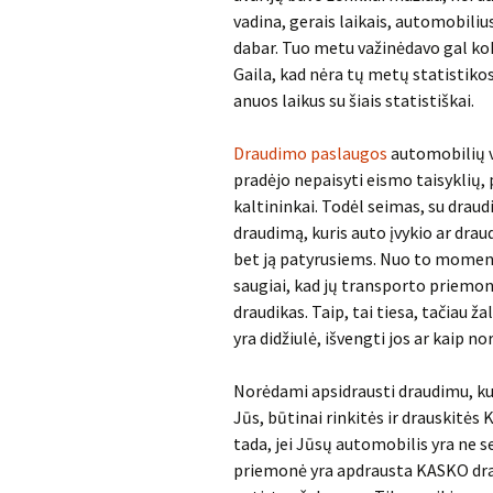
vadina, gerais laikais, automobili
dabar. Tuo metu važinėdavo gal koks
Gaila, kad nėra tų metų statistiko
anuos laikus su šiais statistiškai.
Draudimo paslaugos
automobilių va
pradėjo nepaisyti eismo taisyklių,
kaltininkai. Todėl seimas, su draud
draudimą, kuris auto įvykio ar drau
bet ją patyrusiems. Nuo to moment
saugiai, kad jų transporto priemon
draudikas. Taip, tai tiesa, tačiau ž
yra didžiulė, išvengti jos ar kaip no
Norėdami apsidrausti draudimu, kuri
Jūs, būtinai rinkitės ir drauskitė
tada, jei Jūsų automobilis yra ne s
priemonė yra apdrausta KASKO draud