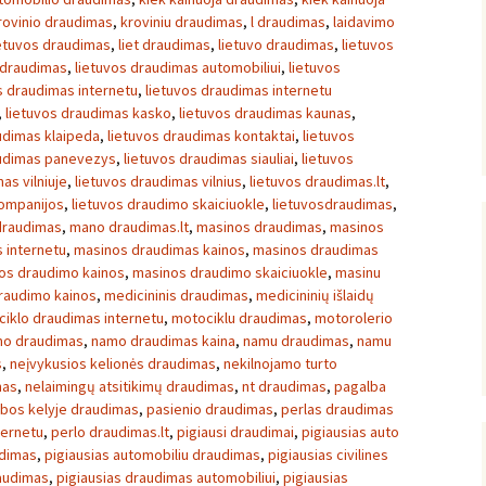
rovinio draudimas
,
kroviniu draudimas
,
l draudimas
,
laidavimo
etuvos draudimas
,
liet draudimas
,
lietuvo draudimas
,
lietuvos
 draudimas
,
lietuvos draudimas automobiliui
,
lietuvos
s draudimas internetu
,
lietuvos draudimas internetu
,
lietuvos draudimas kasko
,
lietuvos draudimas kaunas
,
udimas klaipeda
,
lietuvos draudimas kontaktai
,
lietuvos
audimas panevezys
,
lietuvos draudimas siauliai
,
lietuvos
as vilniuje
,
lietuvos draudimas vilnius
,
lietuvos draudimas.lt
,
kompanijos
,
lietuvos draudimo skaiciuokle
,
lietuvosdraudimas
,
draudimas
,
mano draudimas.lt
,
masinos draudimas
,
masinos
 internetu
,
masinos draudimas kainos
,
masinos draudimas
os draudimo kainos
,
masinos draudimo skaiciuokle
,
masinu
raudimo kainos
,
medicininis draudimas
,
medicininių išlaidų
iklo draudimas internetu
,
motociklu draudimas
,
motorolerio
o draudimas
,
namo draudimas kaina
,
namu draudimas
,
namu
s
,
neįvykusios kelionės draudimas
,
nekilnojamo turto
mas
,
nelaimingų atsitikimų draudimas
,
nt draudimas
,
pagalba
bos kelyje draudimas
,
pasienio draudimas
,
perlas draudimas
ternetu
,
perlo draudimas.lt
,
pigiausi draudimai
,
pigiausias auto
udimas
,
pigiausias automobiliu draudimas
,
pigiausias civilines
raudimas
,
pigiausias draudimas automobiliui
,
pigiausias