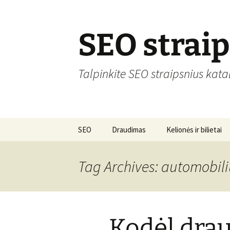
Skip
to
content
SEO strai
Talpinkite SEO straipsnius kata
SEO
Draudimas
Kelionės ir bilietai
Tag Archives: automobil
Kodėl drau