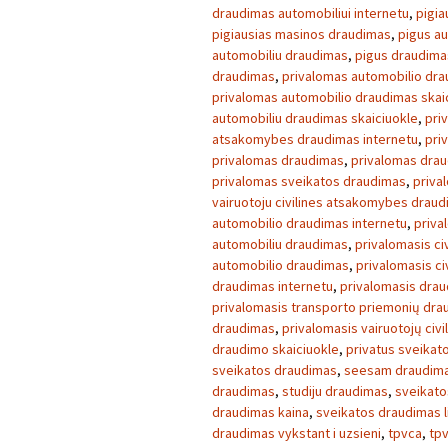
draudimas automobiliui internetu
,
pigia
pigiausias masinos draudimas
,
pigus a
automobiliu draudimas
,
pigus draudima
draudimas
,
privalomas automobilio dr
privalomas automobilio draudimas skai
automobiliu draudimas skaiciuokle
,
pri
atsakomybes draudimas internetu
,
pri
privalomas draudimas
,
privalomas drau
privalomas sveikatos draudimas
,
priva
vairuotoju civilines atsakomybes drau
automobilio draudimas internetu
,
priva
automobiliu draudimas
,
privalomasis c
automobilio draudimas
,
privalomasis ci
draudimas internetu
,
privalomasis drau
privalomasis transporto priemonių dra
draudimas
,
privalomasis vairuotojų civ
draudimo skaiciuokle
,
privatus sveikat
sveikatos draudimas
,
seesam draudim
draudimas
,
studiju draudimas
,
sveikato
draudimas kaina
,
sveikatos draudimas l
draudimas vykstant i uzsieni
,
tpvca
,
tp