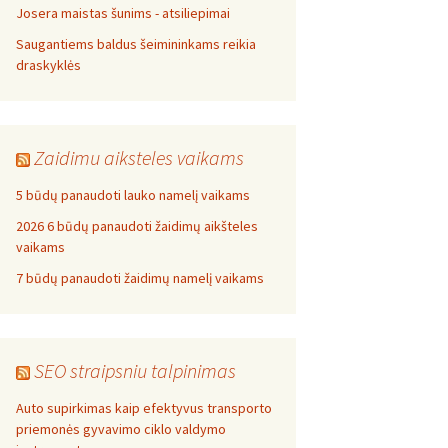
Josera maistas šunims - atsiliepimai
Saugantiems baldus šeimininkams reikia
draskyklės
Zaidimu aiksteles vaikams
5 būdų panaudoti lauko namelį vaikams
2026 6 būdų panaudoti žaidimų aikšteles
vaikams
7 būdų panaudoti žaidimų namelį vaikams
SEO straipsniu talpinimas
Auto supirkimas kaip efektyvus transporto
priemonės gyvavimo ciklo valdymo