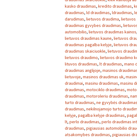
kasko draudimas
,
kredito draudimas
,
k
draudimas
,
ld draudimas
,
ldraudimas
,
l
darudimas
,
lietuvos draudima
,
lietuvos
draudimas gyvybes draudimas
,
lietuvo
automobilio
,
lietuvos draudimas kainos
lietuvos draudimas kaune
,
lietuvos dra
draudimas pagalba kelyje
,
lietuvos dr
draudimas skaiciuokle
,
lietuvos draudim
lietuvos draudimo
,
lietuvos draudimo 
lituvos draudimas
,
lt draudimas
,
mano 
draudimas anglijoje
,
masinos draudimas
lietuvoje
,
masinos draudimas uk
,
masin
draudimai
,
masinu draudimas
,
masinu d
draudimas
,
motociklo draudimas
,
motoc
draudimas
,
motoroleriu draudimas
,
nam
turto draudimas
,
ne gyvybės draudima
draudimas
,
nekilnojamojo turto draudi
kelyje
,
pagalba kelyje draudimas
,
pagal
lt
,
perlo draudimas
,
perlo draudimas in
draudimas
,
pigiausias automobilio dra
atsakomybes draudimas
,
pigiausias d