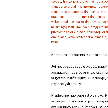
tpvcad
,
traktoriaus draudimas
,
transpo
transporto draudimas internetu
,
transp
transporto priemones draudimas inter
draudimas internetu
,
turto draudimas k
vaiko draudimas
,
vaiko draudimas nuo n
nelaimingų atsitikimų
,
vairuotojų civil
privalomasis draudimas
,
vairuotoju dr
draudimas
,
www.lietuvos draudimas.lt
,
kaina
Kodėl drausti būtina ir ką tai apsa
Jei nesaugote savo gyvybės, pagalvo
apsaugoti ir Jūs. Supranta, kad mūs
vagystes ir sužalojimus Lietuvoje, 
nepadarysite patys.
Pradėkime nuo paprasto dalyko. Prie
vairuojant transporto priemonę ner
avarijų buvo ženkliai mažiau, nei da