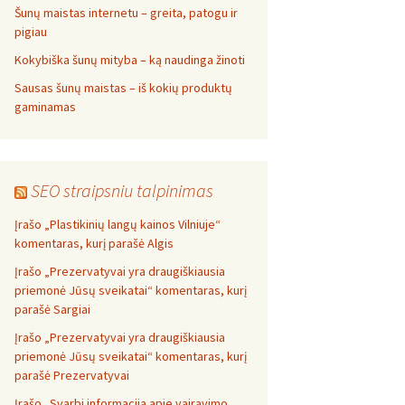
Šunų maistas internetu – greita, patogu ir
pigiau
Kokybiška šunų mityba – ką naudinga žinoti
Sausas šunų maistas – iš kokių produktų
gaminamas
SEO straipsniu talpinimas
Įrašo „Plastikinių langų kainos Vilniuje“
komentaras, kurį parašė Algis
Įrašo „Prezervatyvai yra draugiškiausia
priemonė Jūsų sveikatai“ komentaras, kurį
parašė Sargiai
Įrašo „Prezervatyvai yra draugiškiausia
priemonė Jūsų sveikatai“ komentaras, kurį
parašė Prezervatyvai
Įrašo „Svarbi informacija apie vairavimo