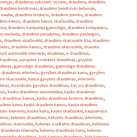
sienyje
,
draudimas vykstant i uzsieni
,
draudimo
,
draudimo
draudimo bendrovės
,
draudimo bendrovės lietuvoje
,
siauliai
,
draudimo brokeris
,
draudimo įmonės
,
draudimo
dimo kainos
,
draudimo kainos skaičiuoklė
,
draudimo
nsa
,
draudimo kompanija gjensidige
,
draudimo kompanijos
,
mo nuolaida
,
draudimo pasiulymai
,
draudimo paslaugos
,
s
,
draudimo skaičiuoklė
,
draudimo skaiciuokle bta
,
draudimo
okles
,
draudimu kainos
,
draudimu skaiciuokle
,
drauskis
usti automobili internetu
,
drudimas
,
e draudimas
,
draudimas
,
europinis sveikatos draudimas
,
givybes
udimas
,
gjensidige draudimas
,
gjensidige draudimas
 draudimas internetu
,
gyvybes draudimas kaina
,
gyvybes
mo skaiciuokle
,
hansa gyvybės draudimas
,
internetu
dimas
,
investicinis gyvybės draudimas
,
kas yra draudimas
,
mas
,
kasko draudimas automobiliui
,
kasko draudimas
o draudimas kainos
,
kasko draudimas lietuvos draudimas
,
udimo kaina
,
kasko draudimo kainos
,
kasko draudimo
asko internetu
,
kasko kaina
,
kasko skaičiuoklė
,
kaupiamasis
dimas
,
kelionės draudimas
,
kelionės draudimas internetu
,
udimas skaiciuokle
,
keliones sveikatos draudimas
,
kelioninis
ų draudimas internetu
,
kelionių draudimas kaina
,
kelioniu
utomobilio draudimas
,
kiek kainuoja draudimas
,
kiek kainuoja