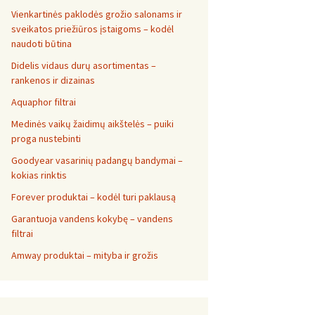
Vienkartinės paklodės grožio salonams ir
sveikatos priežiūros įstaigoms – kodėl
naudoti būtina
Didelis vidaus durų asortimentas –
rankenos ir dizainas
Aquaphor filtrai
Medinės vaikų žaidimų aikštelės – puiki
proga nustebinti
Goodyear vasarinių padangų bandymai –
kokias rinktis
Forever produktai – kodėl turi paklausą
Garantuoja vandens kokybę – vandens
filtrai
Amway produktai – mityba ir grožis