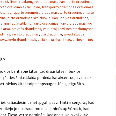
rto civilines atsakomybes draudimas
,
transporto draudimas
,
orto draudimo skaiciuokle
,
transporto priemones draudimas
,
netu
,
transporto priemonių draudimas
,
turto draudimas
,
turto
aina
,
turto draudimas skaiciuokle
,
uab lietuvos draudimas
,
elaimingų atsitikimų
,
vaiku draudimas
,
vaikų draudimas nuo
inės atsakomybės draudimas
,
vairuotojų civilinės atsakomybės
audimas
,
verslo draudimas
,
visi draudimai
,
www.lietuvos
www.perlo draudimas.lt
,
zalia korta draudimas
,
zalios kortos
ugo
kite bent apie kitus, tad drauskitės ir būkite
ų šalies žiniasklaida perdeda kai akcentuoja vien tik
bet niekas kitas taip neapsaugos Jūsų, jeigu šito
š keliasdešimt metų, gali patvirtinti ir senjorai, kad
eikėjo jokio draudimo ir techninės apžiūros ir, kad
bar. Tiesa, verta paminėti, kad anais, kaip kai kurie