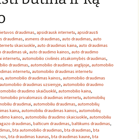
o
lietuvos draudimas
,
apsidrausk internetu
,
apsidrausti
ės draudimas
,
asmens draudimas
,
auto draudimas
,
auto
ternetu skaiciuokle
,
auto draudimas kaina
,
auto draudimas
o draudimas uk
,
auto draudimo kainos
,
auto draudimo
i internetu
,
automobilio civilinės atsakomybės draudimas
,
ilio draudimas
,
automobilio draudimas anglijoje
,
automobilio
udimas internetu
,
automobilio draudimas internetu
na
,
automobilio draudimas kainos
,
automobilio draudimas
automobilio draudimas uzsienyje
,
automobilio draudimo
tomobilio draudimo skaičiuoklė
,
automobilio kaina
,
tomobilio privalomasis draudimas internetu
,
automobilių
obiliu draudimai
,
automobiliu draudimas
,
automobilių
imas kaina
,
automobiliu draudimas kainos
,
automobilių
udimo kainos
,
automobiliu draudimo skaiciuokle
,
automobiliu
agazo draudimas
,
balticum draudimas
,
baltikums draudimas
,
udimas
,
bta automobilio draudimas
,
bta draudimas
,
bta
inos
,
bta draudimas kaunas
,
bta draudimas kaune
,
bta