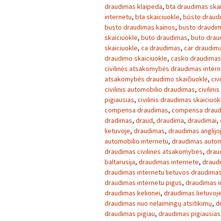
draudimas klaipeda
,
bta draudimas skai
internetu
,
bta skaiciuokle
,
būsto draud
busto draudimas kainos
,
busto draudim
skaiciuokle
,
buto draudimas
,
buto drau
skaiciuokle
,
ca draudimas
,
car draudim
draudimo skaiciuokle
,
casko draudimas
civilinės atsakomybės draudimas inter
atsakomybės draudimo skaičiuoklė
,
civ
civilinis automobilio draudimas
,
civilini
pigiausias
,
civilinis draudimas skaiciuok
compensa draudimas
,
compensa draud
dradimas
,
draud
,
draudima
,
draudimai
,
lietuvoje
,
draudimas
,
draudimas anglijo
automobilio internetu
,
draudimas autom
draudimas civilines atsakomybes
,
drau
baltarusija
,
draudimas internete
,
draudi
draudimas internetu lietuvos draudima
draudimas internetu pigus
,
draudimas i
draudimas kelionei
,
draudimas lietuvoj
draudimas nuo nelaimingų atsitikimų
,
d
draudimas pigiau
,
draudimas pigiausias