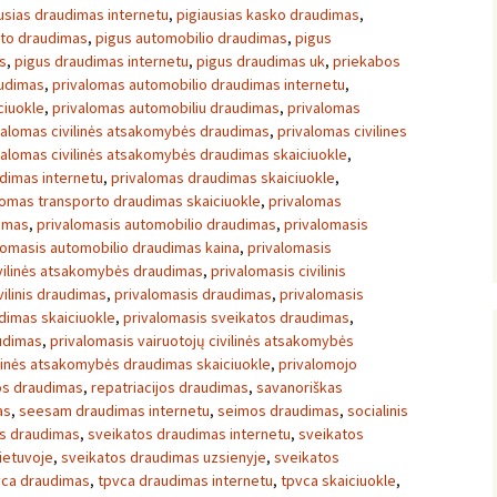
usias draudimas internetu
,
pigiausias kasko draudimas
,
uto draudimas
,
pigus automobilio draudimas
,
pigus
s
,
pigus draudimas internetu
,
pigus draudimas uk
,
priekabos
audimas
,
privalomas automobilio draudimas internetu
,
ciuokle
,
privalomas automobiliu draudimas
,
privalomas
valomas civilinės atsakomybės draudimas
,
privalomas civilines
valomas civilinės atsakomybės draudimas skaiciuokle
,
dimas internetu
,
privalomas draudimas skaiciuokle
,
lomas transporto draudimas skaiciuokle
,
privalomas
dimas
,
privalomasis automobilio draudimas
,
privalomasis
lomasis automobilio draudimas kaina
,
privalomasis
ivilinės atsakomybės draudimas
,
privalomasis civilinis
vilinis draudimas
,
privalomasis draudimas
,
privalomasis
dimas skaiciuokle
,
privalomasis sveikatos draudimas
,
udimas
,
privalomasis vairuotojų civilinės atsakomybės
ilinės atsakomybės draudimas skaiciuokle
,
privalomojo
os draudimas
,
repatriacijos draudimas
,
savanoriškas
as
,
seesam draudimas internetu
,
seimos draudimas
,
socialinis
s draudimas
,
sveikatos draudimas internetu
,
sveikatos
ietuvoje
,
sveikatos draudimas uzsienyje
,
sveikatos
vca draudimas
,
tpvca draudimas internetu
,
tpvca skaiciuokle
,