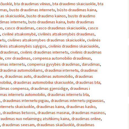
čiuoklė
,
bta draudimas vilnius
,
bta draudimo skaiciuokle
,
bta
imas
,
busto draudimas internetu
,
būsto draudimas kaina
,
as skaiciuokle
,
busto draudimo kainos
,
busto draudimo
dimas internetu
,
buto draudimas kaina
,
buto draudimas
as
,
casco draudimas
,
casco draudimas skaiciuokle
,
casco
,
civilinė atsakomybė
,
civilinės atsakomybės draudimas
,
netu
,
civilines atsakomybes draudimas skaiciuokle
,
civilinės
ilinės atsakomybės sąlygos
,
civilinio draudimo skaiciuokle
,
s draudimas
,
civilinis draudimas internetu
,
civilinis draudimas
le
,
cmr draudimas
,
compensa automobilio draudimas
,
imas internetu
,
compensa gyvybės draudimas
,
darudimas
,
draudimai automobiliams
,
draudimai internetu
,
draudimai
je
,
draudimas auto
,
draudimas automobilio
,
draudimas
obiliui
,
draudimas automobiliui skaiciuokle
,
draudimas bta
,
dimas compensa
,
draudimas gjensidige
,
draudimas i
mas internetu automobilio
,
draudimas internetu bta
,
s
,
draudimas internetu pigiau
,
draudimas internetu pigiausias
,
nternetu skaiciuokle
,
draudimas kaina
,
draudimas kasko
,
e
,
draudimas lietuvos
,
draudimas masinai
,
draudimas masinos
,
raudimas nuo nelaimingų atsitikimų kaina
,
draudimas online
,
,
draudimas seesam
,
draudimas skaičiuoklė
,
draudimas