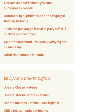
Geriausias pasirinkimas yra auto
supirkimas – kodėl?
Automobilių supirkimas padeda išspręsti
finansų trūkumą
Tekinimo paslaugos ir realūs pavyzdžiai iš
sunkiosios pramonės
Kaip transformuoti užsakymų valdymą per
12 mėnesių?
Atbulinis osmosas ir nauda
Gyvunu prekes pigiau
Josera Classic katėms
Josera sterilizuotoms katėms
Josera maistas katėms – atsiliepimai
CBD aliejaus nauda gyvūnams