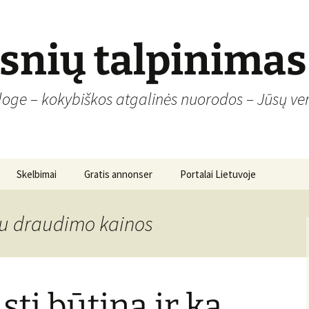
psnių talpinimas
loge – kokybiškos atgalinės nuorodos – Jūsų ver
Skelbimai
Gratis annonser
Portalai Lietuvoje
iu draudimo kainos
sti būtina ir ką