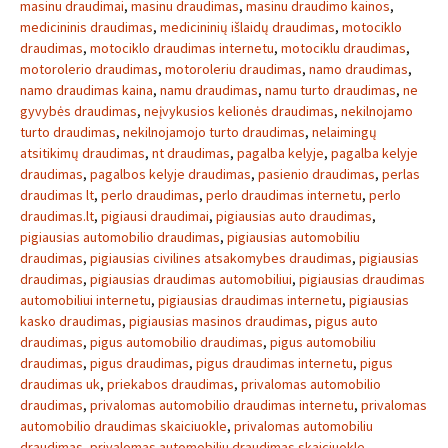
masinu draudimai
,
masinu draudimas
,
masinu draudimo kainos
,
medicininis draudimas
,
medicininių išlaidų draudimas
,
motociklo
draudimas
,
motociklo draudimas internetu
,
motociklu draudimas
,
motorolerio draudimas
,
motoroleriu draudimas
,
namo draudimas
,
namo draudimas kaina
,
namu draudimas
,
namu turto draudimas
,
ne
gyvybės draudimas
,
neįvykusios kelionės draudimas
,
nekilnojamo
turto draudimas
,
nekilnojamojo turto draudimas
,
nelaimingų
atsitikimų draudimas
,
nt draudimas
,
pagalba kelyje
,
pagalba kelyje
draudimas
,
pagalbos kelyje draudimas
,
pasienio draudimas
,
perlas
draudimas lt
,
perlo draudimas
,
perlo draudimas internetu
,
perlo
draudimas.lt
,
pigiausi draudimai
,
pigiausias auto draudimas
,
pigiausias automobilio draudimas
,
pigiausias automobiliu
draudimas
,
pigiausias civilines atsakomybes draudimas
,
pigiausias
draudimas
,
pigiausias draudimas automobiliui
,
pigiausias draudimas
automobiliui internetu
,
pigiausias draudimas internetu
,
pigiausias
kasko draudimas
,
pigiausias masinos draudimas
,
pigus auto
draudimas
,
pigus automobilio draudimas
,
pigus automobiliu
draudimas
,
pigus draudimas
,
pigus draudimas internetu
,
pigus
draudimas uk
,
priekabos draudimas
,
privalomas automobilio
draudimas
,
privalomas automobilio draudimas internetu
,
privalomas
automobilio draudimas skaiciuokle
,
privalomas automobiliu
draudimas
,
privalomas automobiliu draudimas skaiciuokle
,