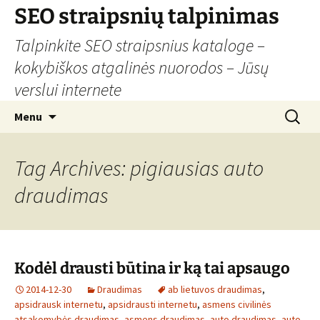
Skip
SEO straipsnių talpinimas
to
Talpinkite SEO straipsnius kataloge –
content
kokybiškos atgalinės nuorodos – Jūsų
verslui internete
Search
Menu
for:
Tag Archives: pigiausias auto
draudimas
Kodėl drausti būtina ir ką tai apsaugo
2014-12-30
Draudimas
ab lietuvos draudimas
,
apsidrausk internetu
,
apsidrausti internetu
,
asmens civilinės
atsakomybės draudimas
,
asmens draudimas
,
auto draudimas
,
auto