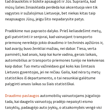
tad drauskitės ir būkite apsaugoti ir Jūs. Supranta, kad
mūsų šalies žiniasklaida perdeda kai akcentuoja vien tik
vagystes ir sužalojimus Lietuvoje, bet niekas kitas taip
neapsaugos Jūsų, jeigu šito nepadarysite patys.
Pradėkime nuo paprasto dalyko. Prieš keliasdešimt metų,
gali patvirtinti ir senjorai, kad vairuojant transporto
priemonę nereikėjo jokio draudimo ir techninės apžiūros ir,
kad avarijų buvo ženkliai mažiau, nei dabar. Tiesa, verta
paminėti, kad anais, kaip kai kurie vadina, gerais laikais,
automobilius ar transporto priemones turėjo ne kiekvienas
kaip dabar. Tuo metu važinėdavo gal koks kas šimtasis
Lietuvos gyventojas, jei ne rečiau. Gaila, kad nėra tų metų
statistikos iš departamento, o tai nesunkiai galėtume
palyginti anuos laikus su šiais statistiškai.
Draudimo paslaugos
automobilių vairuotojams įsigaliojo
tada, kai daugelis vairuotojų pradėjo nepaisyti eismo
taisyklių, padaugėjo auto įvykių, o atsakomybės vengė visi