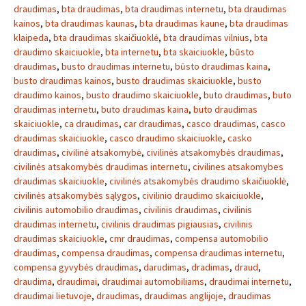
draudimas
,
bta draudimas
,
bta draudimas internetu
,
bta draudimas
kainos
,
bta draudimas kaunas
,
bta draudimas kaune
,
bta draudimas
klaipeda
,
bta draudimas skaičiuoklė
,
bta draudimas vilnius
,
bta
draudimo skaiciuokle
,
bta internetu
,
bta skaiciuokle
,
būsto
draudimas
,
busto draudimas internetu
,
būsto draudimas kaina
,
busto draudimas kainos
,
busto draudimas skaiciuokle
,
busto
draudimo kainos
,
busto draudimo skaiciuokle
,
buto draudimas
,
buto
draudimas internetu
,
buto draudimas kaina
,
buto draudimas
skaiciuokle
,
ca draudimas
,
car draudimas
,
casco draudimas
,
casco
draudimas skaiciuokle
,
casco draudimo skaiciuokle
,
casko
draudimas
,
civilinė atsakomybė
,
civilinės atsakomybės draudimas
,
civilinės atsakomybės draudimas internetu
,
civilines atsakomybes
draudimas skaiciuokle
,
civilinės atsakomybės draudimo skaičiuoklė
,
civilinės atsakomybės sąlygos
,
civilinio draudimo skaiciuokle
,
civilinis automobilio draudimas
,
civilinis draudimas
,
civilinis
draudimas internetu
,
civilinis draudimas pigiausias
,
civilinis
draudimas skaiciuokle
,
cmr draudimas
,
compensa automobilio
draudimas
,
compensa draudimas
,
compensa draudimas internetu
,
compensa gyvybės draudimas
,
darudimas
,
dradimas
,
draud
,
draudima
,
draudimai
,
draudimai automobiliams
,
draudimai internetu
,
draudimai lietuvoje
,
draudimas
,
draudimas anglijoje
,
draudimas