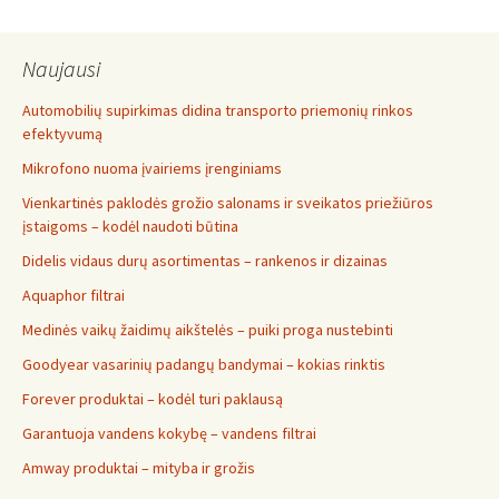
Naujausi
Automobilių supirkimas didina transporto priemonių rinkos
efektyvumą
Mikrofono nuoma įvairiems įrenginiams
Vienkartinės paklodės grožio salonams ir sveikatos priežiūros
įstaigoms – kodėl naudoti būtina
Didelis vidaus durų asortimentas – rankenos ir dizainas
Aquaphor filtrai
Medinės vaikų žaidimų aikštelės – puiki proga nustebinti
Goodyear vasarinių padangų bandymai – kokias rinktis
Forever produktai – kodėl turi paklausą
Garantuoja vandens kokybę – vandens filtrai
Amway produktai – mityba ir grožis