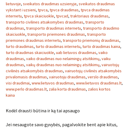
lietuvoje
,
sveikatos draudimas uzsienyje
,
sveikatos draudimas
vykstant i uzsieni
,
tpvca
,
tpvca draudimas
,
tpvca draudimas
internetu
,
tpvca skaiciuokle
,
tpvcad
,
traktoriaus draudimas
,
transporto civilines atsakomybes draudimas
,
transporto
draudimas
,
transporto draudimas internetu
,
transporto draudimo
skaiciuokle
,
transporto priemones draudimas
,
transporto
priemones draudimas internetu
,
transporto priemonių draudimas
,
turto draudimas
,
turto draudimas internetu
,
turto draudimas kaina
,
turto draudimas skaiciuokle
,
uab lietuvos draudimas
,
vaiko
draudimas
,
vaiko draudimas nuo nelaimingų atsitikimų
,
vaiku
draudimas
,
vaikų draudimas nuo nelaimingų atsitikimų
,
vairuotojų
civilinės atsakomybės draudimas
,
vairuotojų civilinės atsakomybės
privalomasis draudimas
,
vairuotoju draudimas
,
verslo draudimas
,
visi draudimai
,
www.lietuvos draudimas
,
www.lietuvos draudimas.lt
,
www.perlo draudimas.lt
,
zalia korta draudimas
,
zalios kortos
kaina
Kodėl drausti būtina ir ką tai apsaugo
Jei nesaugote savo gyvybės, pagalvokite bent apie kitus,