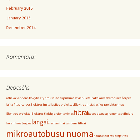
February 2015
January 2015
December 2014
Komentarai
Debesėlis
atlieka vandens kokybes tyrimus
auto supirkimas
aviabilietai
bakalauras
betoninės čerpės
brita filtrai
cerpes
Elektros instaliacijos projektas
Elektros instaliacijos projektavimas
filtrai
Elektros projektai
Elektros tinklų projektavimas
kavos aparatų remontas vilniuje
langai
keraminės čerpės
mechaniniai vandens filtrai
mikroautobusu nuoma
Namo elektros projektas