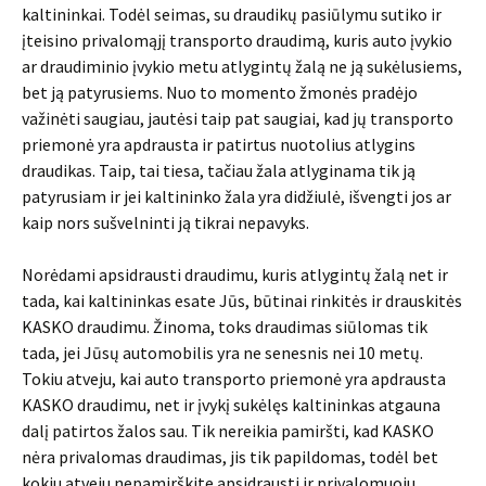
kaltininkai. Todėl seimas, su draudikų pasiūlymu sutiko ir
įteisino privalomąjį transporto draudimą, kuris auto įvykio
ar draudiminio įvykio metu atlygintų žalą ne ją sukėlusiems,
bet ją patyrusiems. Nuo to momento žmonės pradėjo
važinėti saugiau, jautėsi taip pat saugiai, kad jų transporto
priemonė yra apdrausta ir patirtus nuotolius atlygins
draudikas. Taip, tai tiesa, tačiau žala atlyginama tik ją
patyrusiam ir jei kaltininko žala yra didžiulė, išvengti jos ar
kaip nors sušvelninti ją tikrai nepavyks.
Norėdami apsidrausti draudimu, kuris atlygintų žalą net ir
tada, kai kaltininkas esate Jūs, būtinai rinkitės ir drauskitės
KASKO draudimu. Žinoma, toks draudimas siūlomas tik
tada, jei Jūsų automobilis yra ne senesnis nei 10 metų.
Tokiu atveju, kai auto transporto priemonė yra apdrausta
KASKO draudimu, net ir įvykį sukėlęs kaltininkas atgauna
dalį patirtos žalos sau. Tik nereikia pamiršti, kad KASKO
nėra privalomas draudimas, jis tik papildomas, todėl bet
kokiu atveju nepamirškite apsidrausti ir privalomuoju