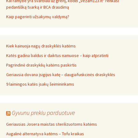
Kai ramybė yra svarbiau už greitį, kodėl „Vezam123.lt“ renkasi
pedantišką tvarką ir BCA draudimą
Kaip pagerinti užsakymų valdymą?
Kiek kainuoja nagų draskyklės katėms
Katės gadina baldus ir daiktus namuose – kaip atpratinti
Pagrindinė draskyklių katėms paskirtis
Geriausia dovana įsigijus katę – daugiafunkcinės draskyklės
9 laimingos katės įsakų šeimininkams
Gyvunu prekiu parduotuve
Geriausias Josera maistas sterilizuotoms katėms
Augalinė alternatyva katėms – Tofu kraikas