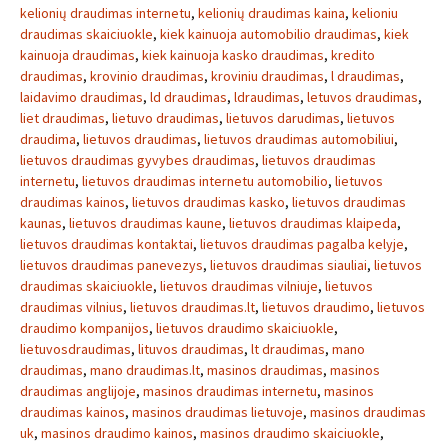
kelionių draudimas internetu
,
kelionių draudimas kaina
,
kelioniu
draudimas skaiciuokle
,
kiek kainuoja automobilio draudimas
,
kiek
kainuoja draudimas
,
kiek kainuoja kasko draudimas
,
kredito
draudimas
,
krovinio draudimas
,
kroviniu draudimas
,
l draudimas
,
laidavimo draudimas
,
ld draudimas
,
ldraudimas
,
letuvos draudimas
,
liet draudimas
,
lietuvo draudimas
,
lietuvos darudimas
,
lietuvos
draudima
,
lietuvos draudimas
,
lietuvos draudimas automobiliui
,
lietuvos draudimas gyvybes draudimas
,
lietuvos draudimas
internetu
,
lietuvos draudimas internetu automobilio
,
lietuvos
draudimas kainos
,
lietuvos draudimas kasko
,
lietuvos draudimas
kaunas
,
lietuvos draudimas kaune
,
lietuvos draudimas klaipeda
,
lietuvos draudimas kontaktai
,
lietuvos draudimas pagalba kelyje
,
lietuvos draudimas panevezys
,
lietuvos draudimas siauliai
,
lietuvos
draudimas skaiciuokle
,
lietuvos draudimas vilniuje
,
lietuvos
draudimas vilnius
,
lietuvos draudimas.lt
,
lietuvos draudimo
,
lietuvos
draudimo kompanijos
,
lietuvos draudimo skaiciuokle
,
lietuvosdraudimas
,
lituvos draudimas
,
lt draudimas
,
mano
draudimas
,
mano draudimas.lt
,
masinos draudimas
,
masinos
draudimas anglijoje
,
masinos draudimas internetu
,
masinos
draudimas kainos
,
masinos draudimas lietuvoje
,
masinos draudimas
uk
,
masinos draudimo kainos
,
masinos draudimo skaiciuokle
,