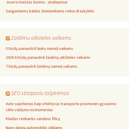
Josera maistas šunims - atsiliepimai
Saugantiems baldus šeimininkams reikia draskyklės
Zaidimu aiksteles vaikams
5 būdų panaudoti lauko namelį vaikams
2026 6 būdų panaudoti žaidimų aikšteles vaikams
7 būdų panaudoti žaidimų namelį vaikams
SEO straipsniu talpinimas
Auto supirkimas kaip efektyvus transporto priemonės gyvavimo
ciklo valdymo instrumentas
Klaidos renkantis vandens filtrą
Nano danga automobilio stiklams