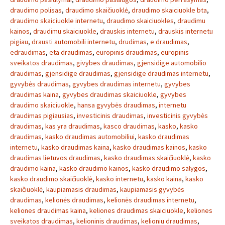
draudimo polisas
,
draudimo skaičiuoklė
,
draudimo skaiciuokle bta
,
draudimo skaiciuokle internetu
,
draudimo skaiciuokles
,
draudimu
kainos
,
draudimu skaiciuokle
,
drauskis internetu
,
drauskis internetu
pigiau
,
drausti automobili internetu
,
drudimas
,
e draudimas
,
edraudimas
,
eta draudimas
,
europinis draudimas
,
europinis
sveikatos draudimas
,
givybes draudimas
,
gjensidige automobilio
draudimas
,
gjensidige draudimas
,
gjensidige draudimas internetu
,
gyvybės draudimas
,
gyvybes draudimas internetu
,
gyvybes
draudimas kaina
,
gyvybes draudimas skaiciuokle
,
gyvybes
draudimo skaiciuokle
,
hansa gyvybės draudimas
,
internetu
draudimas pigiausias
,
investicinis draudimas
,
investicinis gyvybės
draudimas
,
kas yra draudimas
,
kasco draudimas
,
kasko
,
kasko
draudimas
,
kasko draudimas automobiliui
,
kasko draudimas
internetu
,
kasko draudimas kaina
,
kasko draudimas kainos
,
kasko
draudimas lietuvos draudimas
,
kasko draudimas skaičiuoklė
,
kasko
draudimo kaina
,
kasko draudimo kainos
,
kasko draudimo salygos
,
kasko draudimo skaičiuoklė
,
kasko internetu
,
kasko kaina
,
kasko
skaičiuoklė
,
kaupiamasis draudimas
,
kaupiamasis gyvybės
draudimas
,
kelionės draudimas
,
kelionės draudimas internetu
,
keliones draudimas kaina
,
keliones draudimas skaiciuokle
,
keliones
sveikatos draudimas
,
kelioninis draudimas
,
kelioniu draudimas
,