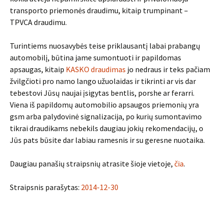
transporto priemonės draudimu, kitaip trumpinant –
TPVCA draudimu.
Turintiems nuosavybės teise priklausantį labai prabangų
automobilį, būtina jame sumontuoti ir papildomas
apsaugas, kitaip
KASKO draudimas
jo nedraus ir teks pačiam
žvilgčioti pro namo lango užuolaidas ir tikrinti ar vis dar
tebestovi Jūsų naujai įsigytas bentlis, porshe ar ferarri.
Viena iš papildomų automobilio apsaugos priemonių yra
gsm arba palydovinė signalizacija, po kurių sumontavimo
tikrai draudikams nebekils daugiau jokių rekomendacijų, o
Jūs pats būsite dar labiau ramesnis ir su geresne nuotaika.
Daugiau panašių straipsnių atrasite šioje vietoje,
čia
.
Straipsnis parašytas:
2014-12-30