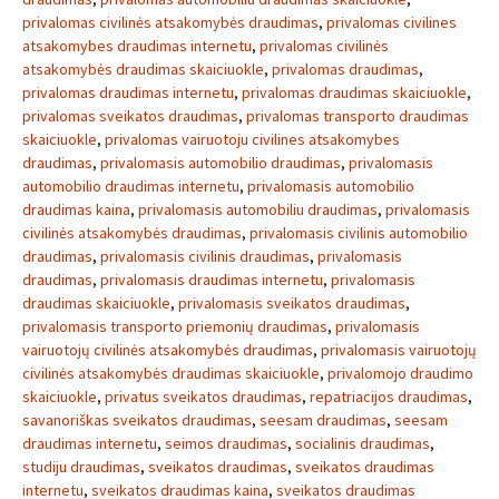
privalomas civilinės atsakomybės draudimas
,
privalomas civilines
atsakomybes draudimas internetu
,
privalomas civilinės
atsakomybės draudimas skaiciuokle
,
privalomas draudimas
,
privalomas draudimas internetu
,
privalomas draudimas skaiciuokle
,
privalomas sveikatos draudimas
,
privalomas transporto draudimas
skaiciuokle
,
privalomas vairuotoju civilines atsakomybes
draudimas
,
privalomasis automobilio draudimas
,
privalomasis
automobilio draudimas internetu
,
privalomasis automobilio
draudimas kaina
,
privalomasis automobiliu draudimas
,
privalomasis
civilinės atsakomybės draudimas
,
privalomasis civilinis automobilio
draudimas
,
privalomasis civilinis draudimas
,
privalomasis
draudimas
,
privalomasis draudimas internetu
,
privalomasis
draudimas skaiciuokle
,
privalomasis sveikatos draudimas
,
privalomasis transporto priemonių draudimas
,
privalomasis
vairuotojų civilinės atsakomybės draudimas
,
privalomasis vairuotojų
civilinės atsakomybės draudimas skaiciuokle
,
privalomojo draudimo
skaiciuokle
,
privatus sveikatos draudimas
,
repatriacijos draudimas
,
savanoriškas sveikatos draudimas
,
seesam draudimas
,
seesam
draudimas internetu
,
seimos draudimas
,
socialinis draudimas
,
studiju draudimas
,
sveikatos draudimas
,
sveikatos draudimas
internetu
,
sveikatos draudimas kaina
,
sveikatos draudimas