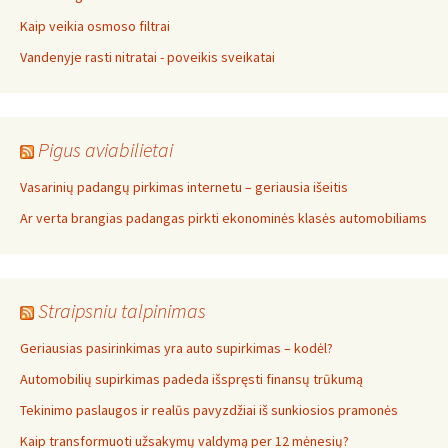
Kaip veikia osmoso filtrai
Vandenyje rasti nitratai - poveikis sveikatai
Pigus aviabilietai
Vasarinių padangų pirkimas internetu – geriausia išeitis
Ar verta brangias padangas pirkti ekonominės klasės automobiliams
Straipsniu talpinimas
Geriausias pasirinkimas yra auto supirkimas – kodėl?
Automobilių supirkimas padeda išspręsti finansų trūkumą
Tekinimo paslaugos ir realūs pavyzdžiai iš sunkiosios pramonės
Kaip transformuoti užsakymų valdymą per 12 mėnesių?