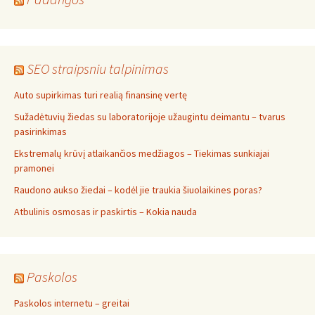
SEO straipsniu talpinimas
Auto supirkimas turi realią finansinę vertę
Sužadėtuvių žiedas su laboratorijoje užaugintu deimantu – tvarus
pasirinkimas
Ekstremalų krūvį atlaikančios medžiagos – Tiekimas sunkiajai
pramonei
Raudono aukso žiedai – kodėl jie traukia šiuolaikines poras?
Atbulinis osmosas ir paskirtis – Kokia nauda
Paskolos
Paskolos internetu – greitai