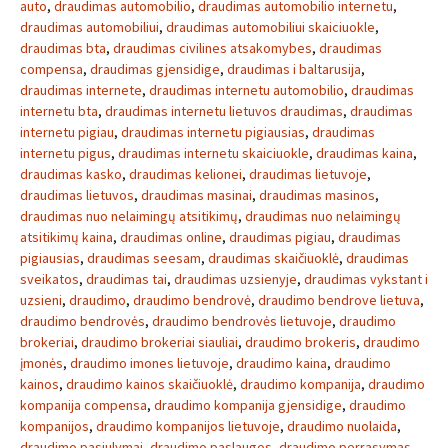
auto
,
draudimas automobilio
,
draudimas automobilio internetu
,
draudimas automobiliui
,
draudimas automobiliui skaiciuokle
,
draudimas bta
,
draudimas civilines atsakomybes
,
draudimas
compensa
,
draudimas gjensidige
,
draudimas i baltarusija
,
draudimas internete
,
draudimas internetu automobilio
,
draudimas
internetu bta
,
draudimas internetu lietuvos draudimas
,
draudimas
internetu pigiau
,
draudimas internetu pigiausias
,
draudimas
internetu pigus
,
draudimas internetu skaiciuokle
,
draudimas kaina
,
draudimas kasko
,
draudimas kelionei
,
draudimas lietuvoje
,
draudimas lietuvos
,
draudimas masinai
,
draudimas masinos
,
draudimas nuo nelaimingų atsitikimų
,
draudimas nuo nelaimingų
atsitikimų kaina
,
draudimas online
,
draudimas pigiau
,
draudimas
pigiausias
,
draudimas seesam
,
draudimas skaičiuoklė
,
draudimas
sveikatos
,
draudimas tai
,
draudimas uzsienyje
,
draudimas vykstant i
uzsieni
,
draudimo
,
draudimo bendrovė
,
draudimo bendrove lietuva
,
draudimo bendrovės
,
draudimo bendrovės lietuvoje
,
draudimo
brokeriai
,
draudimo brokeriai siauliai
,
draudimo brokeris
,
draudimo
įmonės
,
draudimo imones lietuvoje
,
draudimo kaina
,
draudimo
kainos
,
draudimo kainos skaičiuoklė
,
draudimo kompanija
,
draudimo
kompanija compensa
,
draudimo kompanija gjensidige
,
draudimo
kompanijos
,
draudimo kompanijos lietuvoje
,
draudimo nuolaida
,
draudimo pasiulymai
,
draudimo paslaugos
,
draudimo perrasymas
,